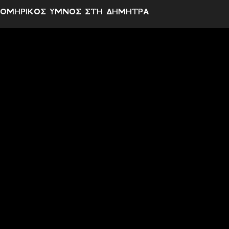
χ
ΟΜΗΡΙΚΟΣ ΥΜΝΟΣ ΣΤΗ ΔΗΜΗΤΡΑ
ό
λ
ι
α