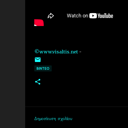
©www.visaltis.net
-
ΒΙΝΤΕΟ
Δημοσίευση σχολίου
Σ