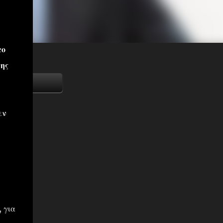
το
ης
εν
, για