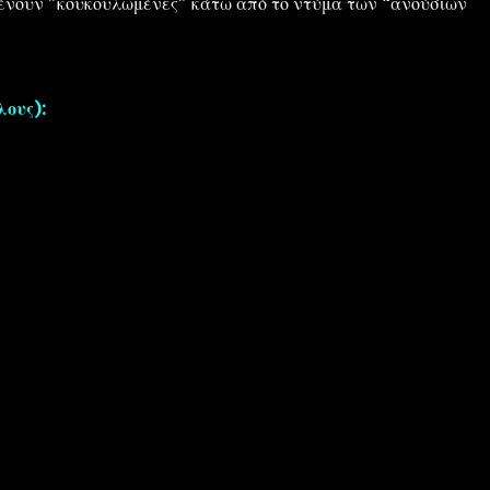
μένουν "κουκουλωμένες" κάτω από το ντύμα των “ανούσιων
ους):