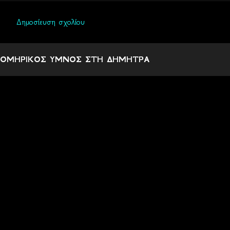
Δημοσίευση σχολίου
Σ
χ
ΟΜΗΡΙΚΟΣ ΥΜΝΟΣ ΣΤΗ ΔΗΜΗΤΡΑ
ό
λ
ι
α