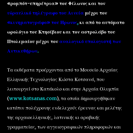
«ρομπότ-υπηρέτρια» του Φίλωνος και τον
υδραυλικό τηλέγραφο του Αινεία
μέχρι τον
«κινηματογράφο» του Ήρωνος
,
κι από το αυτόματο
ωρολόγιο του Κτησίβιου και τον αστρολάβο του
Πτολεμαίου μέχρι τον
αναλογικό υπολογιστή των
Αντικυθήρων
.
Τα εκθέματα προέρχονται από το Μουσείο Αρχαίας
Ελληνικής Τεχνολογίας Κώστα Κοτσανά, που
λειτουργεί στο Κατάκολο και στην Αρχαία Ολυμπία
(
www.kotsanas.com
), τα οποία δημιουργήθηκαν
κατόπιν πολύχρονης ενδελεχούς έρευνας και μελέτης
της αρχαιοελληνικής, λατινικής κι αραβικής
γραμματείας, των αγγειογραφικών πληροφοριών και