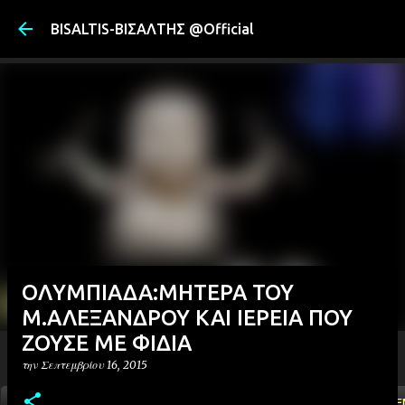
Μετάβαση στ
BISALTIS-ΒΙΣΑΛΤΗΣ @Official
ΟΛΥΜΠΙΑΔΑ:ΜΗΤΕΡΑ ΤΟΥ
Μ.ΑΛΕΞΑΝΔΡΟΥ ΚΑΙ ΙΕΡΕΙΑ ΠΟΥ
ΖΟΥΣΕ ΜΕ ΦΙΔΙΑ
την
Σεπτεμβρίου 16, 2015
ΑΡΧΙΚΗ
YOUTUBE
FACEBOOK
''ΜΑΓΕΜΕ