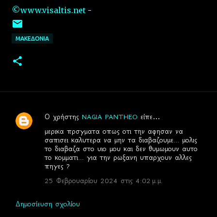
©www.visaltis.net
-
ΜΑΚΕΔΟΝΙΑ
Ο χρήστης
NAGIA PANTHEO
είπε…
Σ
μερικα πρσγματα οπως οτι την αφησαν να
χ
σαπισει καλυτερα να μην τα διαβαζουμε... μολις
το διαβαζα στο υιο μου και δεν θυμωμουν αυτο
ό
το κομματι... για την ρωξανη υπαρχουν αλλες
λ
πηγες ?
ι
25 Φεβρουαρίου 2024 στις 4:02 μ.μ.
α
Δημοσίευση σχολίου