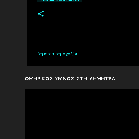
Δημοσίευση σχολίου
Σ
χ
ό
ΟΜΗΡΙΚΟΣ ΥΜΝΟΣ ΣΤΗ ΔΗΜΗΤΡΑ
λ
ι
α