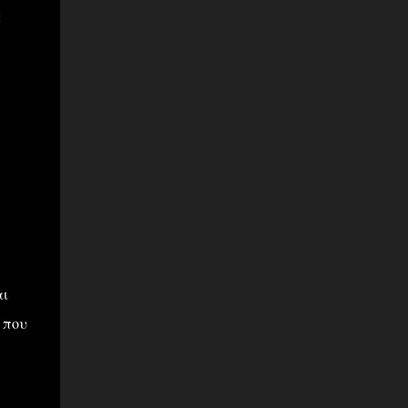
αι
 που