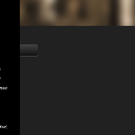
ι
ν
που
πως