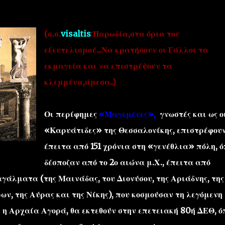
(σ.σ.
visaltis
:Παρωδία,στα όρια του
εξευτελισμού...Να κρατήσουν οι Γάλλοι τα
εκμαγεία και να επιστρέψουν τα
κλεμμένα,άμεσα..)
''ΜΑΓΕΜΕΝΕΣ'' /PROJECT
ΣΧΕΤΙΚΑ/ABOUT
Οι περίφημες
«Μαγεμένες»
,
γνωστές και ως ο
«Καρυάτιδες» της Θεσσαλονίκης, επιστρέφου
έπειτα από 151 χρόνια στη «γενέθλια» πόλη, ό
δέσποζαν από το 2ο αιώνα μ.Χ., έπειτα από
άλματα (της Μαινάδας, του Διονύσου, της Αριάδνης, της
ρων, της Αύρας και της Νίκης), που κοσμούσαν τη λεγόμενη
ι η Αρχαία Αγορά, θα εκτεθούν στην επετειακή 80ή ΔΕΘ, ό