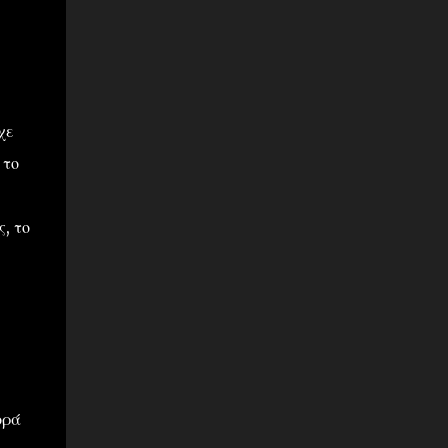
χε
 το
, το
ορά