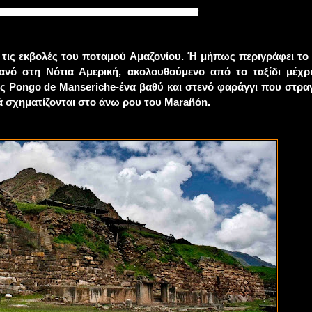
ΑΥΤΙΚΏΝ ΕΠΑΝΩ ΣΤΟ ...ΒΟΥΝΟ Chavin de Huantar
ι τις εκβολές του ποταμού Αμαζονίου. Ή μήπως περιγράφει το
νό στη Νότια Αμερική, ακολουθούμενο από το ταξίδι μέχρ
ης Pongo de Manseriche-ένα βαθύ και στενό φαράγγι που στραγ
ά σχηματίζονται στο άνω ρου του Marañón.