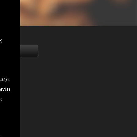
ς
ιάζει
havin
με