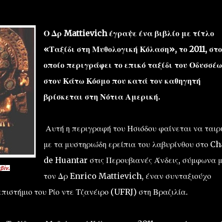
Ο Δρ Mattievich έγραψε ένα βιβλίο με τίτλο
«Ταξίδι στη Μυθολογική Κόλαση», το 2011, στο
οποίο περιγράφει το επικό ταξίδι του Οδυσσέω
στον Κάτω Κόσμο που κατά τον καθηγητή
''ΜΑΓΕΜΕΝΕΣ'' /PROJECT
ΣΧΕΤΙΚΑ/ABOUT
βρίσκεται στη Νότια Αμερική.
Αυτή η περιγραφή του Ησιόδου φαίνεται να ταιρ
με τα μυστηριώδη ερείπια του λαβυρίνθου στο C
de Huantar στις Περουβιανές Άνδεις, σύμφωνα 
βίν.
τον Δρ Enrico Mattievich, έναν συνταξιούχο
ιστήμιο του Ρίο ντε Τζανέιρο (UFRJ) στη Βραζιλία.