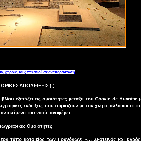
ους χώρους τους παλατιού σε αναπαράσταση
ΤΟΡΙΚΕΣ ΑΠΟΔΕΙΞΕΙΣ (;)
λίου εξετάζει τις ομοιότητες μεταξύ του Chavin de Huantar μ
γραφικές ενδείξεις που ταιριάζουν με τον χώρο, αλλά και οι το
αντικείμενα του ναού, αναφέρει .
εωγραφικές Ομοιότητες
τον τόπο κατοικίας των Γοργόνων: «… Σκοτεινός και υγρό