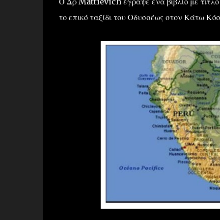
Ο Δρ Mattievich έγραψε ένα βιβλίο με τίτλο
το επικό ταξίδι του Οδυσσέως στον Κάτω Κόσ