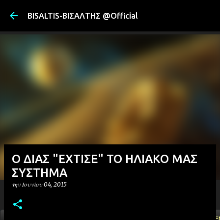
Μετάβαση στ
BISALTIS-ΒΙΣΑΛΤΗΣ @Official
Ο ΔΙΑΣ "ΕΧΤΙΣΕ" ΤΟ ΗΛΙΑΚΟ ΜΑΣ
ΣΥΣΤΗΜΑ
την
Ιουνίου 04, 2015
ΑΡΧΙΚΗ
YOUTUBE
FACEBOOK
''ΜΑΓΕΜΕ