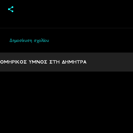
Δημοσίευση σχολίου
Σ
χ
ΟΜΗΡΙΚΟΣ ΥΜΝΟΣ ΣΤΗ ΔΗΜΗΤΡΑ
ό
λ
ι
α