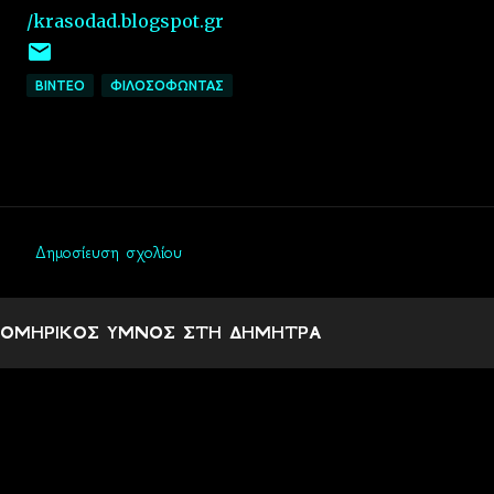
/krasodad.blogspot.gr
ΒΙΝΤΕΟ
ΦΙΛΟΣΟΦΩΝΤΑΣ
Δημοσίευση σχολίου
Σ
χ
ΟΜΗΡΙΚΟΣ ΥΜΝΟΣ ΣΤΗ ΔΗΜΗΤΡΑ
ό
λ
ι
α