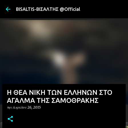
Μετάβαση στ
BISALTIS-ΒΙΣΑΛΤΗΣ @Official
Η ΘΕΑ ΝΙΚΗ ΤΩΝ ΕΛΛΗΝΩΝ ΣΤΟ
ΑΓΑΛΜΑ ΤΗΣ ΣΑΜΟΘΡΑΚΗΣ
την
Απριλίου 26, 2015
ΑΡΧΙΚΗ
YOUTUBE
FACEBOOK
''ΜΑΓΕΜΕ