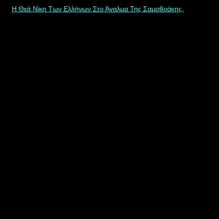
Η Θεά Νίκη Των Ελλήνων Στο Άγαλμα Της Σαμοθράκης.