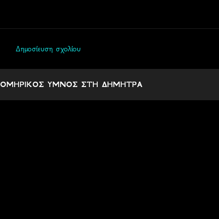
Δημοσίευση σχολίου
Σ
χ
ΟΜΗΡΙΚΟΣ ΥΜΝΟΣ ΣΤΗ ΔΗΜΗΤΡΑ
ό
λ
ι
α