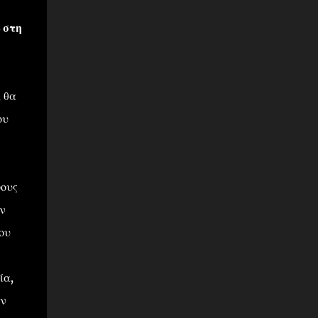
 στη
 θα
ου
ψους
ν
ου
ία,
ων