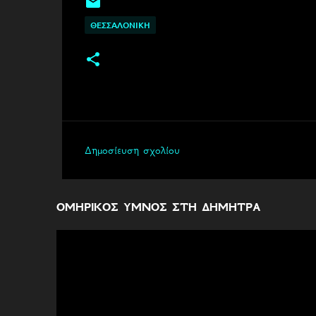
ΘΕΣΣΑΛΟΝΙΚΗ
Δημοσίευση σχολίου
Σ
χ
ό
ΟΜΗΡΙΚΟΣ ΥΜΝΟΣ ΣΤΗ ΔΗΜΗΤΡΑ
λ
ι
α