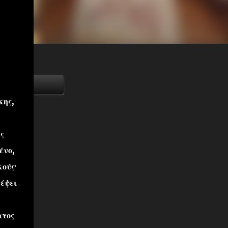
κης,
ς
ένο,
ούς·
ρέψει
ατος