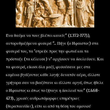
Ένα θαύμα να τους βλέπει κανείς" (Σ372-377).),
αυτορυθμιζόμενα φυσερά "... Πήγε (ο Ήφαιστος) στα
φυσερά του, τα ’στρεψε προς την φωτιά και τα
πρόσταξε (τα κέλευσε) ν’ αρχίσουν να δουλεύουν. Και
τα φυσερά, είκοσι όλα μαζί, φυσούσανε μες στα
καμίνια βγάζοντας κάθε λογής δυνατόν αέρα, άλλοτε
γρήγορα σαν να βιαζότανε κι άλλοτε αργά, όπως ήθελε
ο Ήφαιστος κι όπως το ζήταγε η δουλειά του" (Σ468-
473)., χρυσές ανθρωπόμορφες υπηρέτριες
(θεραπαινίδες), είπε κι από τη θέση του αμονιού