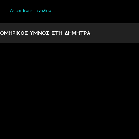
Δημοσίευση σχολίου
Σ
χ
ΟΜΗΡΙΚΟΣ ΥΜΝΟΣ ΣΤΗ ΔΗΜΗΤΡΑ
ό
λ
ι
α