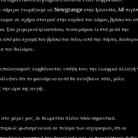
ου σήμερα γνωρίζουμε ως Newgrange στην Ιρλανδία, 48 περί
άλαμος σε σχήμα σταυρού στην καρδιά του λόφου, βρίσκεται σ
ρα. Στο χειμερινό ηλιοστάσιο, τεσσεράμισι λεπτά μετά την
σα από μία σχισμή που βρίσκεται πάνω από την πόρτα, διαπερν
ια του θαλάμου.
 υπολογισμούς λαμβάνοντας υπόψη τους την ελαφριά αλλαγή 
κάλυψαν ότι το φαινόμενο αυτό θα συνέβαινε τότε, μόλις
 την ώρα της αυγής.
ς στις μέρες μας, δε θεωρείται πλέον τόσο σημαντικό.
 επαρκώς φωτισμένα και σε πείσμα των ισχυρισμών, ότι οι
ηρεάσουν αρνητικά την ψυχολογία μας, οι περισσότεροι άνθρ