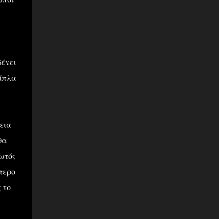
δένει
δίπλα
εια
θα
φωτός
ότερο
 το