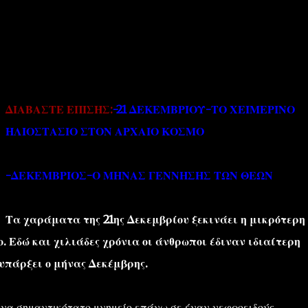
ΔΙΑΒΑΣΤΕ ΕΠΙΣΗΣ:
-21 ΔΕΚΕΜΒΡΙΟΥ-ΤΟ ΧΕΙΜΕΡΙΝΟ
''ΜΑΓΕΜΕΝΕΣ'' /PROJECT
ΣΧΕΤΙΚΑ/ABOUT
ΗΛΙΟΣΤΑΣΙΟ ΣΤΟΝ ΑΡΧΑΙΟ ΚΟΣΜΟ
-ΔΕΚΕΜΒΡΙΟΣ-Ο ΜΗΝΑΣ ΓΕΝΝΗΣΗΣ ΤΩΝ ΘΕΩΝ
Τα χαράματα της 21ης Δεκεμβρίου ξεκινάει η μικρότερη
ο. Εδώ και χιλιάδες χρόνια οι άνθρωποι έδιναν ιδιαίτερη
υπάρξει ο μήνας Δεκέμβρης.
ένα σημαντικότατο μνημείο επάνω σε έναν νεφροειδούς