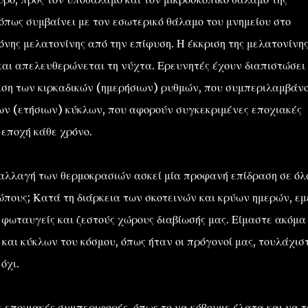
 όπως συμβαίνει με τον εσωτερικό θάλαμο του μνημείου στο
νης μελατονίνης από την επίφυση. Η έκκριση της μελατονίνη
και απελευθερώνεται τη νύχτα. Ερευνητές έχουν διαπιστώσει 
μιση των κιρκαδικών (ημερήσιων) ρυθμών, που συμπεριλαμβάν
ιων (ετήσιων) κύκλων, που αφορούν συγκεκριμένες εποχιακές
 εποχή κάθε χρόνο.
 αλλαγή των θερμοκρασιών ασκεί μία προφανή επίδραση σε όλ
ώπους; Κατά τη διάρκεια των σκοτεινών και κρύων ημερών, εμ
 φωταυγείς και ζεστούς χώρους διαβίωσής μας. Είμαστε ακόμα
αι κύκλων του κόσμου, όπως ήταν οι πρόγονοί μας, τουλάχισ
όχι.
ε εποχιακές συμπεριφορές, όπως το να κόβουμε έλατα και να τ