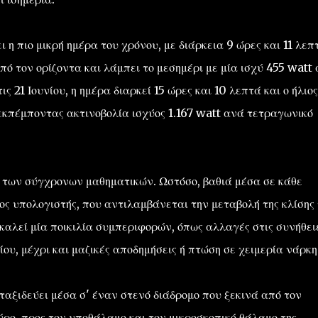
 η πιο μικρή ημέρα του χρόνου, με διάρκεια 9 ώρες και 11 λεπ
από τον ορίζοντα και λάμπει το μεσημέρι με μία ισχύ 455 watt
ς 21 Ιουνίου, η ημέρα διαρκεί 15 ώρες και 10 λεπτά και ο ήλιος
 εκπέμποντας ακτινοβολία ισχύος 1.167 watt ανά τετραγωνικό
ση των σύγχρονων μαθηματικών. Ωστόσο, βαθιά μέσα σε κάθε
ος υπολογιστής, που αντιλαμβάνεται την μεταβολή της κλίσης 
οκαλεί μία ποικιλία συμπεριφορών, όπως αλλαγές στις συνήθει
υ, μέχρι και μαζικές αποδημήσεις ή πτώση σε χειμερία νάρκη
ταξιδεύει μέσα σ' έναν στενό διάδρομο που ξεκινά από τον
ύρο, προς τον υποθάλαμο και τον μικροσκοπικό θάλαμο της