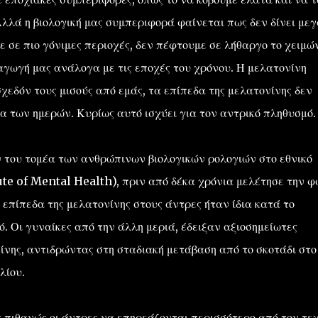
Αλλά η βιολογική μας συμπεριφορά φαίνεται πως δεν δίνει με
 σε πιο γόνιμες περιοχές, δεν πέφτουμε σε λήθαργο το χειμώ
αγωγή μας ανάλογα με τις εποχές του χρόνου. Η μελατονίνη
σχεδόν τους μισούς από εμάς, τα επίπεδα της μελατονίνης δεν
α των ημερών. Κυρίως αυτό ισχύει για τον αντρικό πληθυσμό.
του τομέα των ανθρώπινων βιολογικών ρολογιών στο εθνικό
tute of Mental Health), πριν από δέκα χρόνια μελέτησε την φ
 επίπεδα της μελατονίνης στους άντρες ήταν ίδια κατά το
νό. Οι γυναίκες από την άλλη μεριά, έδειξαν αξιοσημείωτες
νης, αντιδρώντας στη σταδιακή μετάβαση από το σκοτάδι στο
λίου.
 πιθανώς οι άντρες να επηρεάζονται περισσότερο από τον τε