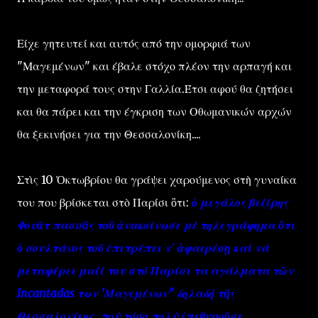
Είχε γητευτεί και αυτός από την ομορφιά των
"Μαγεμένων" και έβαλε στόχο πλέον την αρπαγή και
την μεταφορά τους στην Γαλλία.Έτσι αφού θα ζητήσει
και θα πάρει και την έγκριση των Οθωμανικών αρχών
θα ξεκινήσει για την Θεσσαλονίκη....
Στὶς 10 Ὀκτωβρίου θα γράψει χαρούμενος στὴ γυναίκα
του που βρίσκεται στὸ Παρίσι ὃτι:
ὁ μεγάλος βεζίρης
Φουᾶτ πασσᾶς τοῦ ἀνακοίνωσε μὲ τηλεγράφημα ὃτι
ὁ σουλτάνος τοῦ ἐπιτρέπει ν΄ ἀφαιρέσῃ καὶ νὰ
μεταφέρει μαζί του στὸ Παρίσι τα αγάλματα τῶν
Incantadas των 'Μαγεμένων" δηλαδή τῆς
Θεσσαλονίκης,, ποὺ τόσο πολὺ ἐπιθυμοῦσε.