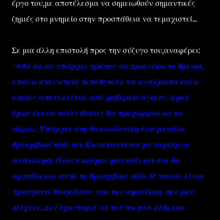
έργο του,με αποτέλεσμα να σημειωθούν σημαντικές
ζημιές στο μνημείο στην προσπάθεια να τεμαχιστεί...
Σε μια άλλη επιστολή προς την σύζυγο του,αναφέρει:
-
«θα δω αν υπάρχει τρόπος να πριονίσω το θριγκό,
επάνω στον οποίο τοποθετούν τα αγάλματα και ο
οποίος αποτελείται από φοβερούς όγκους. Αφού
όμως έκανα τόσες θυσίες θα προχωρήσω ως τα
άκρα... Υπάρχει στη Θεσσαλονίκη ένα μεγάλο
θριαμβικό τόξο του Κωνσταντίνου με περίεργα
ανάγλυφα. Όλος ο κόσμος φαντάζεται ότι θα
αρπάξω και αυτό το θριαμβικό τόξο. Ο πασάς είναι
πράγματι θαυμάσιος για την αφοσίωση που μου
δείχνει. Δεν έχω παρά να του πω μια λέξη και