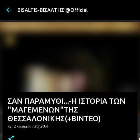
Μετάβαση στ
BISALTIS-ΒΙΣΑΛΤΗΣ @Official
ΣΑΝ ΠΑΡΑΜΥΘΙ...-Η ΙΣΤΟΡΙΑ ΤΩΝ
"ΜΑΓΕΜΕΝΩΝ"ΤΗΣ
ΘΕΣΣΑΛΟΝΙΚΗΣ(+ΒΙΝΤΕΟ)
την
Δεκεμβρίου 25, 2014
ΑΡΧΙΚΗ
YOUTUBE
FACEBOOK
''ΜΑΓΕΜΕ