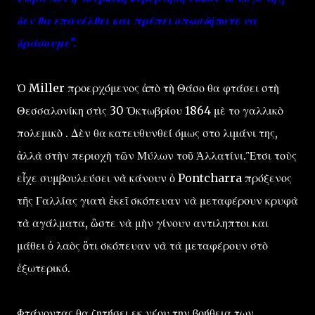
δεν θα επανέλθει και πρέπει οπωσδήποτε να
δράσουμε".
Ὁ Miller προερχόμενος ἀπὸ τὴ Θάσο θα φτάσει στὴ
Θεσσαλονίκη στὶς 30 Ὀκτωβρίου 1864 μὲ το γαλλικὸ
πολεμικὸ . Δὲν θα κατευθυνθεί όμως στο λιμάνι της,
ἀλλὰ στὴν περιοχὴ τῶν Μύλων τοῦ Ἀλλατίνι.Ἒτσι τοὺς
εἶχε συμβουλεύσει νὰ κάνουν ὁ Pontcharra πρόξενος
τῆς Γαλλίας γιατὶ ἐκεῖ σκόπευαν νὰ μεταφέρουν κρυφὰ
τὰ αγάλματα, ὣστε νὰ μὴν γίνουν αντιληπτοι και
μάθει ὁ λαὸς ὃτι σκόπευαν νὰ τὰ μεταφέρουν στὸ
ἐξωτερικό.
Φτάνοντας θα ζητήσει εκ νέου την βοήθεια των