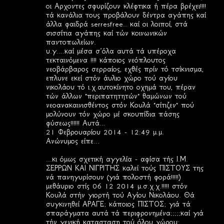
οι Αρχοντες σφυρίζουν κλέφτικα ή πέρα βρέχει!!!!
τά κανάλια τους προβάλουν δέντρα αγάπης καί
άλλα φαιδρά serresfree.. καί οι λοιποί, στά
σισσίτια αγάπης καί τών κοινωνικών
παντοπωλείων.
υ.γ....καί μέσα σ΄όλα αυτά τά υπέροχα
τεκταινόμενα !!!! κάποιος νεόπλουτος
νεοβάρβαρος σερραίος, εχθές πρίν τό τσίκνισμα,
επλυνε εκεί στόν άυλιο χώρο τού αγίου
νικολάου τό ι.χ.αυτοκίνητο οχημά του, πέραν
τών άλλων "περιπατητητών" θαμώνων τού
νεοανακαινισθέντος στόν Κουλά "σίτιζεν" πού
μολύνουν τόν χώρο μέ σκουπίδια πάσης
φύσεως!!!!!! Αυτά...
21 Φεβρουαρίου 2014 - 12:49 μ.μ.
Ανώνυμος είπε...
...κι όμως σχετική αγγελία - αφίσα τής Ι.Μ.
ΣΕΡΡΩΝ ΚΑΙ ΝΙΓΡΙΤΗΣ καλεί τούς ΠΙΣΤΟΥΣ της
νά πανηγυρίσουν (γιά πολοστή φορά!!!!!)
μεθάυριο στίς 06 12 2014 μ.σ.χ.χ.!!!!! στόν
Κουλά στήν γιορτή τού Αγίου Νικολάου. Θά
συγκινηθεί ΑΡΑΓΕ; κάποιος ΠΙΣΤΟΣ; γιά τά
σπαράγματα αυτά τά περιφρονημένα;;;;;καί γιά
τήν γενική κατασταση τού όλου χώρου;