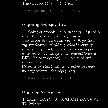
4 Δεκεμβρίου 2014 - 12:43 μ.μ.
13 Δεκεμβρίου 2014 στις 11:09 π.μ.
Ο χρήστης Ανώνυμος είπε…
...Bεβαίως οι σερραίοι καί οι σερραίες (μέ μικρά ρ
σάν μικροί πού είναι) ετοιμάζονται νά
γιορτάσουν δέντρα αγάπης,μέ τίς "θυγατέρες
τής πηνελόπης" καί άλλους "φιλανθρωπικούς"
συλλόγους γιά αυξήσουν τά άγια παγκάρια
όπως αυτό πού καυχάται καί αφισοκόλλησε η
ΙΜΣΝ. Μοίρασε (γράφει) 893.198 ευρά στόν
συνάνθρωπό μας.
Μέ αυτά τά τζαμιά καί τά πεταμένα μάρμαρα
θά ασχολούνται;;;Χρονιάρες μέρες.
13 Δεκεμβρίου 2014 στις 11:15 π.μ.
Ο χρήστης Ανώνυμος είπε…
ΤΙ ΣΧΕΣΗ ΕΧΟΥΝ ΤΑ ΠΑΡΑΠΑΝΩ ΣΧΟΛΙΑ ΜΕ
ΤΟ ΘΕΜΑ;;