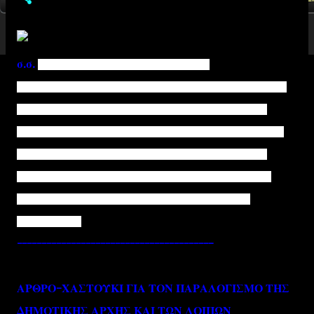
σ.σ.
Αφιερωμένο στην κατάντια μερικών
"θολοκουλτουριάρικων" Σερραϊκων φρόκαλων,που ενώ
ζουν στον τόπο που γεννήθηκε ο πρώτος ελληνικός
μύθος,εν τούτοις,από την πολλή πλύση εγκεφάλου που
έχουν υποστεί από τους "Φατμαγκιούληδες"και τους
Σουλεϊμάν της ΤV,έχουν αρχίσει να πιστεύουν πως τα
τζαμιά και οι τεκέδες,αποτελούν πολιτιστική τους
κληρονομιά!!
----------------------------------------
ΑΡΘΡΟ-ΧΑΣΤΟΥΚΙ ΓΙΑ ΤΟΝ ΠΑΡΑΛΟΓΙΣΜΟ ΤΗΣ
ΔΗΜΟΤΙΚΗΣ ΑΡΧΗΣ ΚΑΙ ΤΩΝ ΛΟΙΠΩΝ