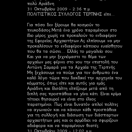
πολύ Αριάδνη
31 Οκτωβρίου 2009 - 2:36 π.μ.
ΠΟΛΙΤΙΣΤΙΚΟΣ ΣΥΛΛΟΓΟΣ ΤΕΡΠΝΗΣ είπε...
Για πόσο δεν ξέρουμε θα κοσμούν το
πευκοδάσος.Μετά ένα χρόνο παραμένουν στο
ίδιο μέρος χωρίς να προκαλούν το ενδιαφέρον
της Εφορείας Αρχαιοτήτων.Ας ελπίσουμε να μην
προκαλέσουν το ενδιαφέρον κάποιου ευαίσθητου
που θα τα σώσει.... Ελλάς το μαγαλείο σου.
Και για να μην ξεχνιόμαστε το θέμα των
αρχαίων μας φέρνει στο νου την επιστολή του
Αντώνη Σαμαρά για τα Αρχαία της Τερπνής.
Μη ξεχάσουμε να πούμε για τον άνθρωπο ένα
καλό λόγο τώρα που διεκδικεί την αρχηγεία του
κόμματος, όπως είπε και αυτός για εμάς.
Αριάδνη και Βισάλτη ελπίζουμε μετά από τη
διπλή σας προσπάθεια να γίνει κάτι. Είναι κρίμα
τέτοιοι θησαυροί να είναι στο έλεος
παρατημένοι. Πως είναι δυνατόν απλοί πολίτες
να αγωνιούν και να κάνουν κάθε προσπάθεια
για τη συλλογή και διάσωση των διάσπαρτων
αρχαιοτήτων μας και οι αρμόδιοι να σφυρίζουν
αδιάφορα και να παραμένουν θεατές.
31 Οκτωβρίου 2009 - 12:02 μ.μ.