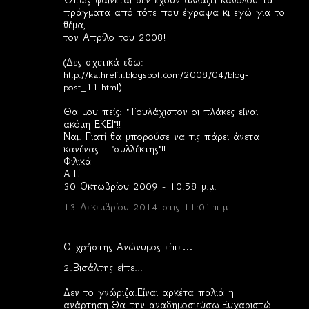
Όπως φαίνεται δεν έχουν αλλάξει καθόλου τα
πράγματα από τότε που έγραψα κι εγώ για το
ι
θέμα,
α
τον Απρίλο του 2008!
(Δες σχετικά εδω:
http://kathrefti.blogspot.com/2008/04/blog-
post_11.html).
Θα μου πείς: "Τουλάχιστον οι πλάκες είναι
ακόμη ΕΚΕΙ"!!
Ναι. Γιατί θα μπορούσε να τις πάρει άνετα
κανένας ..."συλλέκτης"!!
Φιλικά
Α.Π.
30 Οκτωβρίου 2009 - 10:58 μ.μ.
13 Δεκεμβρίου 2014 στις 11:01 π.μ.
Ο χρήστης Ανώνυμος είπε…
2.Βισάλτης είπε...
Δεν το γνώριζα.Είναι αρκέτα παλιά η
ανάρτηση.Θα την αναδημοσιεύσω.Ευχαριστώ