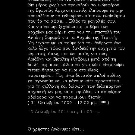
ίδιο μέρος χωρίς να προκαλούν το ενδιαφέρον
της Εφορείας Αρχαιοτήτων.Ας ελπίσουμε να μην
προκαλέσουν το ενδιαφέρον κάποιου ευαίσθητου
που θα τα σώσει.... Ελλάς το μαγαλείο σου.
Και για να μην ξεχνιόμαστε το θέμα των
αρχαίων μας φέρνει στο νου την επιστολή του
Αντώνη Σαμαρά για τα Αρχαία της Τερπνής.
Μη ξεχάσουμε να πούμε για τον άνθρωπο ένα
καλό λόγο τώρα που διεκδικεί την αρχηγεία του
κόμματος, όπως είπε και αυτός για εμάς.
Αριάδνη και Βισάλτη ελπίζουμε μετά από τη
διπλή σας προσπάθεια να γίνει κάτι. Είναι κρίμα
τέτοιοι θησαυροί να είναι στο έλεος
παρατημένοι. Πως είναι δυνατόν απλοί πολίτες
να αγωνιούν και να κάνουν κάθε προσπάθεια
για τη συλλογή και διάσωση των διάσπαρτων
αρχαιοτήτων μας και οι αρμόδιοι να σφυρίζουν
αδιάφορα και να παραμένουν θεατές.
( 31 Οκτωβρίου 2009 - 12:02 μ.μ.!!!!!!!!! )
13 Δεκεμβρίου 2014 στις 11:05 π.μ.
Ο χρήστης Ανώνυμος είπε…