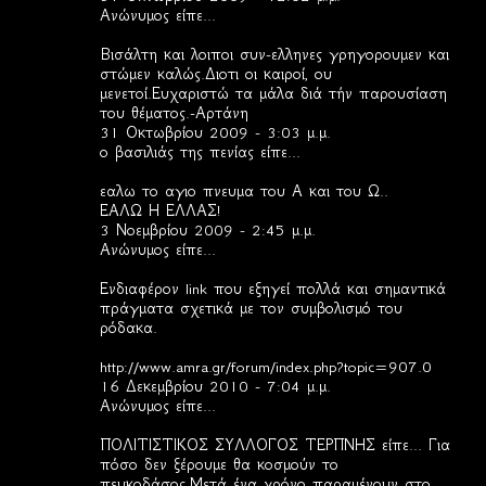
Ανώνυμος είπε...
Βισάλτη και λοιποι συν-ελληνες γρηγορουμεν και
στώμεν καλώς.Διοτι οι καιροί, ου
μενετοί.Ευχαριστώ τα μάλα διά τήν παρουσίαση
του θέματος.-Αρτάνη
31 Οκτωβρίου 2009 - 3:03 μ.μ.
ο βασιλιάς της πενίας είπε...
εαλω το αγιο πνευμα του Α και του Ω..
ΕΑΛΩ Η ΕΛΛΑΣ!
3 Νοεμβρίου 2009 - 2:45 μ.μ.
Ανώνυμος είπε...
Ενδιαφέρον link που εξηγεί πολλά και σημαντικά
πράγματα σχετικά με τον συμβολισμό του
ρόδακα.
http://www.amra.gr/forum/index.php?topic=907.0
16 Δεκεμβρίου 2010 - 7:04 μ.μ.
Ανώνυμος είπε...
ΠΟΛΙΤΙΣΤΙΚΟΣ ΣΥΛΛΟΓΟΣ ΤΕΡΠΝΗΣ είπε... Για
πόσο δεν ξέρουμε θα κοσμούν το
πευκοδάσος.Μετά ένα χρόνο παραμένουν στο