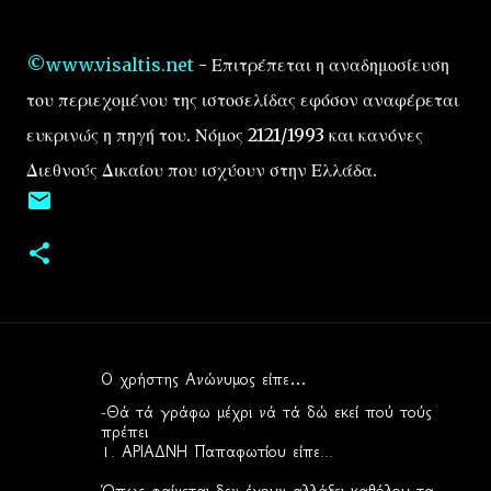
©www.visaltis.net
- Επιτρέπεται η αναδημοσίευση
του περιεχομένου της ιστοσελίδας εφόσον αναφέρεται
ευκρινώς η πηγή του. Νόμος 2121/1993 και κανόνες
Διεθνούς Δικαίου που ισχύουν στην Ελλάδα.
Ο χρήστης Ανώνυμος είπε…
Σ
-Θά τά γράφω μέχρι νά τά δώ εκεί πού τούς
χ
πρέπει
1. ΑΡΙΑΔΝΗ Παπαφωτίου είπε...
ό
λ