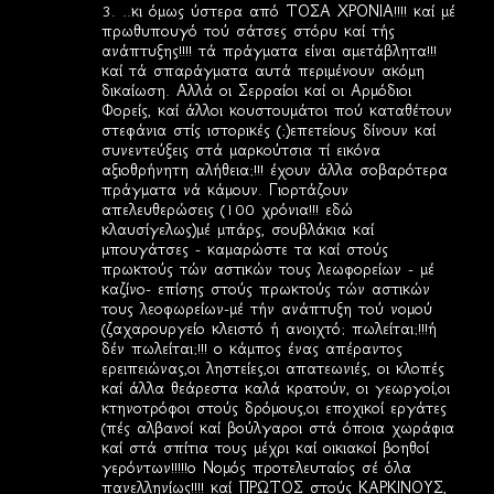
3. ..κι όμως ύστερα από ΤΟΣΑ ΧΡΟΝΙΑ!!!! καί μέ
πρωθυπουγό τού σάτσες στόρυ καί τής
ανάπτυξης!!!! τά πράγματα είναι αμετάβλητα!!!
καί τά σπαράγματα αυτά περιμένουν ακόμη
δικαίωση. Αλλά οι Σερραίοι καί οι Αρμόδιοι
Φορείς, καί άλλοι κουστουμάτοι πού καταθέτουν
στεφάνια στίς ιστορικές (;)επετείους δίνουν καί
συνεντεύξεις στά μαρκούτσια τί εικόνα
αξιοθρήνητη αλήθεια;!!! έχουν άλλα σοβαρότερα
πράγματα νά κάμουν. Γιορτάζουν
απελευθερώσεις (100 χρόνια!!! εδώ
κλαυσίγελως)μέ μπάρς, σουβλάκια καί
μπουγάτσες - καμαρώστε τα καί στούς
πρωκτούς τών αστικών τους λεωφορείων - μέ
καζίνο- επίσης στούς πρωκτούς τών αστικών
τους λεοφωρείων-μέ τήν ανάπτυξη τού νομού
(ζαχαρουργείο κλειστό ή ανοιχτό; πωλείται;!!!ή
δέν πωλείται;!!! ο κάμπος ένας απέραντος
ερειπειώνας,οι ληστείες,οι απατεωνιές, οι κλοπές
καί άλλα θεάρεστα καλά κρατούν, οι γεωργοί,οι
κτηνοτρόφοι στούς δρόμους,οι εποχικοί εργάτες
(πές αλβανοί καί βούλγαροι στά όποια χωράφια
καί στά σπίτια τους μέχρι καί οικιακοί βοηθοί
γερόντων!!!!!ο Νομός προτελευταίος σέ όλα
πανελληνίως!!!! καί ΠΡΩΤΟΣ στούς ΚΑΡΚΙΝΟΥΣ,