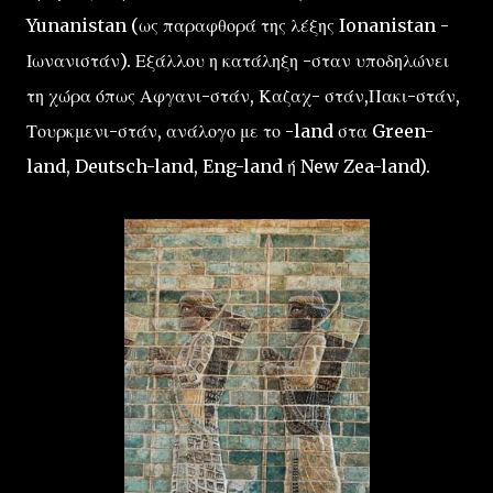
Yunanistan (ως παραφθορά της λέξης Ionanistan -
Ιωνανιστάν). Εξάλλου η κατάληξη -σταν υποδηλώνει
τη χώρα όπως Αφγανι-στάν, Καζαχ- στάν,Πακι-στάν,
Τουρκμενι-στάν, ανάλογο με το -land στα Green-
land, Deutsch-land, Eng-land ή New Zea-land).