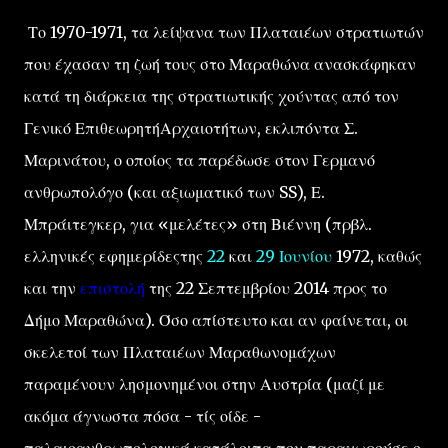
Το 1970-1971, τα λείψανα των Πλαταιέων στρατιωτών
που έχασαν τη ζωή τους στο Μαραθώνα ανασκάφηκαν
κατά τη διάρκεια της στρατιωτικής χούντας από τον
Γενικό ΕπιθεωρητήΑρχαιοτήτων, εκλιπόντα Σ.
Μαρινάτου, ο οποίος τα παρέδωσε στον Γερμανό
ανθρωπολόγο (και αξιωματικό των SS), Ε.
Μπράιτεγκερ, για «μελέτες» στη Βιέννη (πρβλ.
ελληνικές εφημερίδεςτης
22
και
29 Ιουνίου
1972, καθώς
και την
επιστολή
της 22 Σεπτεμβρίου 2014 προς το
Δήμο Μαραθώνα). Όσο απίστευτο και αν φαίνεται, οι
σκελετοί των Πλαταιέων Μαραθωνομάχων
παραμένουν λησμονημένοι στην Αυστρία (μαζί με
ακόμα άγνωστα πόσα - τίς οίδε -