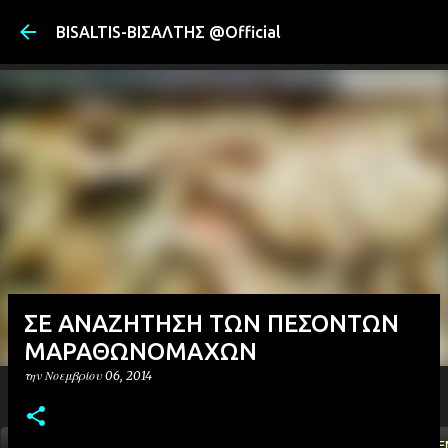
Μετάβαση στ
BISALTIS-ΒΙΣΑΛΤΗΣ @Official
ΣΕ ΑΝΑΖΗΤΗΣΗ ΤΩΝ ΠΕΣΟΝΤΩΝ
ΜΑΡΑΘΩΝΟΜΑΧΩΝ
την
Νοεμβρίου 06, 2014
ΑΡΧΙΚΗ
YOUTUBE
FACEBOOK
''ΜΑΓΕΜΕ