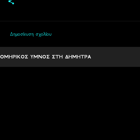
Δημοσίευση σχολίου
Σ
χ
ΟΜΗΡΙΚΟΣ ΥΜΝΟΣ ΣΤΗ ΔΗΜΗΤΡΑ
ό
λ
ι
α