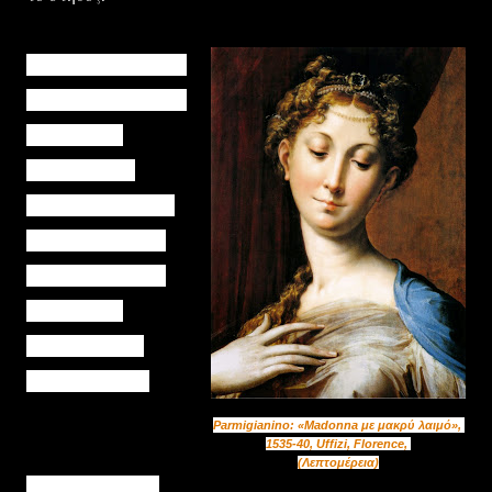
Είναι άγνωστο, αν ο
Parmigianino είχε
δει ποτέ την
συγκεκριμένη
Ταναγραία. Το πιο
πιθανό, είναι πως
όχι, αλλά αυτό δε
σημαίνει ότι
πρόκειται περί
"συμπτώσεως".
Parmigianino
: «
Madonna
με μακρύ λαιμό»,
1535-40, Uffizi,
Florence
,
(Λεπτομέρεια)
Απλά, το σύνολο