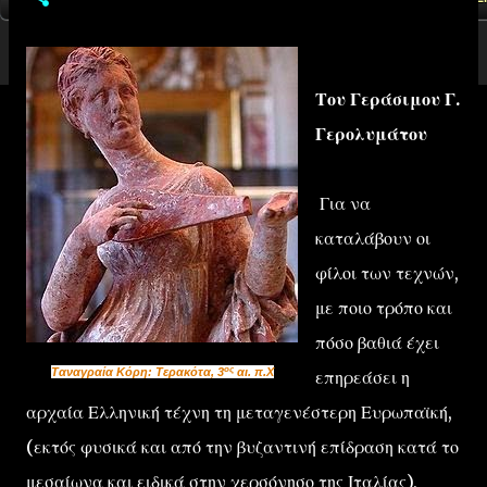
Του Γεράσιμου Γ.
Γερολυμάτου
Για να
καταλάβουν οι
φίλοι των τεχνών,
με ποιο τρόπο και
πόσο βαθιά έχει
ος
Ταναγραία Κόρη: Τερακότα, 3
αι. π.Χ
επηρεάσει η
αρχαία Ελληνική τέχνη τη μεταγενέστερη Ευρωπαϊκή,
(εκτός φυσικά και από την βυζαντινή επίδραση κατά το
μεσαίωνα και ειδικά στην χερσόνησο της Ιταλίας),