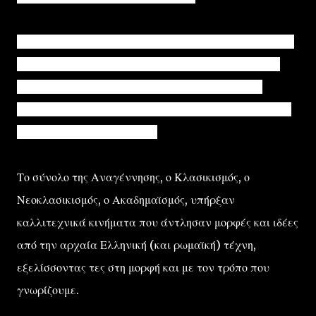
Και δεν είναι άλλωστε η μοναδική περίπτωση, ούτε το
μοναδικό ευρωπαϊκό καλλιτεχνικό κίνημα, που στην
ουσία ανακάλυψε ξανά πράγματα που η αρχαία
Ελληνική τέχνη είχε εισαγάγει πρώτη στον κόσμο των
τεχνών πριν από χιλιετίες.
Το σύνολο της Αναγέννησης, ο Κλασικισμός, ο
Νεοκλασικισμός, ο Ακαδημαϊσμός, υπήρξαν
καλλιτεχνικά κινήματα που άντλησαν μορφές και ιδέες
από την αρχαία Ελληνική (και ρωμαϊκή) τέχνη,
εξελίσσοντας τες στη μορφή και με τον τρόπο που
γνωρίζουμε.