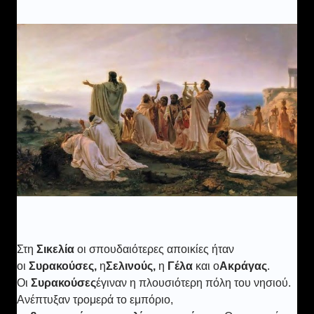
Στη
Σικελία
οι σπουδαιότερες αποικίες ήταν
οι
Συρακούσες,
η
Σελινούς,
η
Γέλα
και ο
Ακράγας
.
Οι
Συρακούσες
έγιναν η πλουσιότερη πόλη του νησιού.
Ανέπτυξαν τρομερά το εμπόριο,