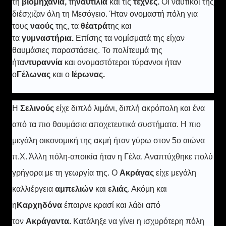
τη
βιομηχανία,
τη
ναυτιλία
και τις
τέχνες.
Οι ναυτικοί της
διέσχιζαν όλη τη Μεσόγειο. Ήταν ονομαστή πόλη για
τους
ναούς
της, τα
θέατρά
της και
τα
γυμναστήρια.
Επίσης τα νομίσματά της είχαν
θαυμάσιες παραστάσεις. Το πολίτευμά της
ήταν
τυραννία
και ονομαστότεροι τύραννοι ήταν
ο
Γέλωνας
και ο
Ιέρωνας.
Η
Σελινούς
είχε διπλό λιμάνι, διπλή ακρόπολη και ένα
από τα πιο θαυμάσια αποχετευτικά συστήματα. Η πιο
μεγάλη οικονομική της ακμή ήταν γύρω στον 5ο αιώνα
π.Χ. Άλλη πόλη-αποικία ήταν η Γέλα. Αναπτύχθηκε πολύ
γρήγορα με τη γεωργία της. Ο
Ακράγας
είχε μεγάλη
καλλιέργεια
αμπελιών
και
ελιάς
. Ακόμη και
η
Καρχηδόνα
έπαιρνε κρασί και λάδι από
τον
Ακράγαντα.
Κατάληξε να γίνει η ισχυρότερη πόλη