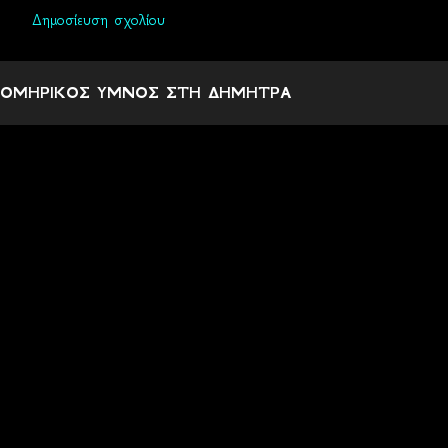
Δημοσίευση σχολίου
Σ
χ
ΟΜΗΡΙΚΟΣ ΥΜΝΟΣ ΣΤΗ ΔΗΜΗΤΡΑ
ό
λ
ι
α