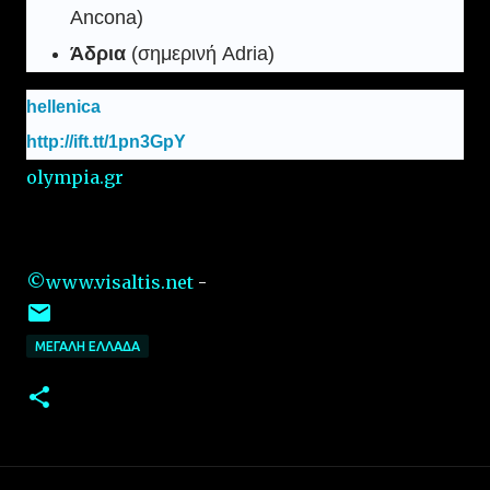
Ancona)
Άδρια
(σημερινή Adria)
hellenica
http://ift.tt/1pn3GpY
olympia.gr
©www.visaltis.net
-
ΜΕΓΑΛΗ ΕΛΛΑΔΑ