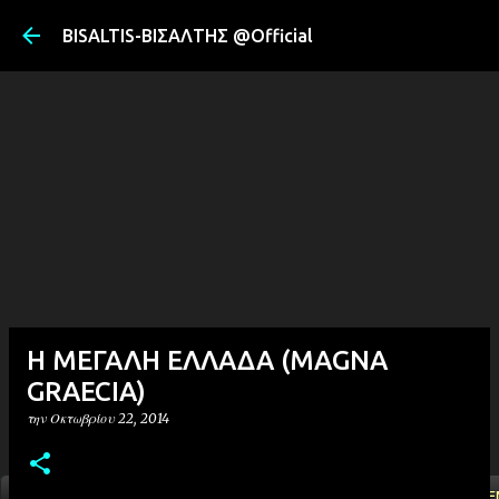
Μετάβαση στ
BISALTIS-ΒΙΣΑΛΤΗΣ @Official
Η ΜΕΓΑΛΗ ΕΛΛΑΔΑ (MAGNA
GRAECIA)
την
Οκτωβρίου 22, 2014
ΑΡΧΙΚΗ
YOUTUBE
FACEBOOK
''ΜΑΓΕΜΕ