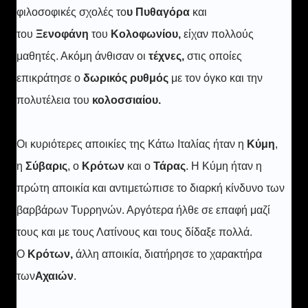
φιλοσοφικές σχολές το
υ Πυθαγόρα
και
του
Ξενοφάνη
του
Κολοφωνίου,
είχαν πολλούς
μαθητές. Ακόμη άνθισαν οι
τέχνες,
στις οποίες
επικράτησε ο
δωρικός ρυθμός
με τον όγκο και την
πολυτέλεια του
κολοσσιαίου.
Οι κυριότερες αποικίες της Κάτω Ιταλίας ήταν η
Κύμη
,
η
Σύβαρις
, ο
Κρότων
και ο
Τάρας
. Η Κύμη ήταν η
πρώτη αποικία και αντιμετώπισε το διαρκή κίνδυνο των
βαρβάρων Τυρρηνών. Αργότερα ήλθε σε επαφή μαζί
τους και με τους Λατίνους και τους δίδαξε πολλά.
Ο
Κρότων,
άλλη αποικία, διατήρησε το χαρακτήρα
των
Αχαιών
.