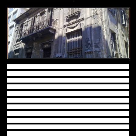
Μια πόλη, που έχει δολοφονήσει την ιστορική της
συνέχεια και που κατεδάφισε τις τελευταίες αναλαμπές
ου
της νεοκλασικής αισθητικής του 19
και των αρχών του
ου
20
αιώνα, για να βάλει στη θέση της κουτιά με
παράθυρα, δίχως φαντασία, από αρχιτέκτονες
διεκπαιραιωτές της ανάγκης και της ζήτησης, που
έπαψαν να είναι δημιουργοί αισθητικής. Κτίρια δίχως
χαρακτήρα, μονότονα και καταθλιπτικά, σαν τους
ανθρώπους που τα κατοικούν. Και ανάμεσα στην
ασχήμια, λίγες εικόνες ομορφιάς, λίγα κτίρια κοσμήματα,
σαν αισθητικές οάσεις, που μοιάζουν σα να σώθηκαν