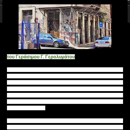
του Γεράσιμου Γ. Γερολυμάτου
Η Αθήνα είναι μια βαθύτατα αντιαισθητική πόλη. Είναι η
προσωποποίηση της ασχήμιας και ο βιασμός κάθε
αισθητικής. Είναι το χαοτικό σκηνικό πάσης φύσεως
ρυμοτομικής παράβασης και ενός ιδιότυπου
αρχιτεκτονικού αλαλούμ, που εκφράζει πλήρως την
αντιληπτική και πνευματική μας κατάσταση, τη σύγχυση
και την χασμωδία.
Η πόλη είναι το πρόσωπο της κοινωνίας μας. Αυτή, είναι
άλλωστε και η μόνη σωστή αναλογία, αφού όλα τα άλλα