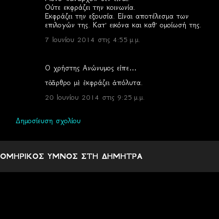
Ούτε εκφράζει την κοινωνία.
λ
Εκφράζει την εξουσία. Είναι αποτέλεσμα των
επιλογών της. Κατ' εικόνα και καθ' ομοίωσή της.
ι
7 Ιουνίου 2014 στις 4:55 μ.μ.
α
Ο χρήστης Ανώνυμος είπε…
τὸ ἄρθρο μὲ ἐκφράζει ἀπόλυτα.
20 Ιουνίου 2014 στις 9:25 μ.μ.
Δημοσίευση σχολίου
ΟΜΗΡΙΚΟΣ ΥΜΝΟΣ ΣΤΗ ΔΗΜΗΤΡΑ