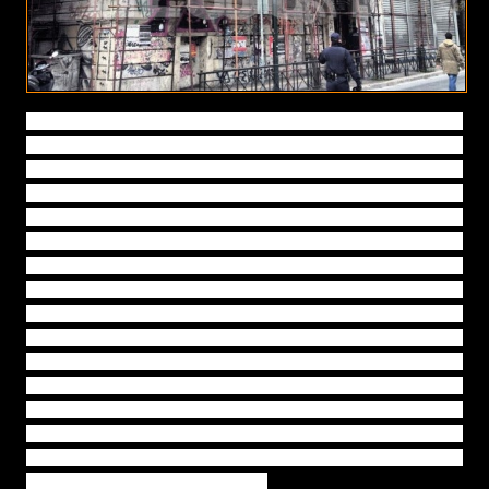
Για την ακρίβεια, είναι το ίδιο πρόχειρο, κοντόφθαλμο
και άπληστο πνεύμα, που μας οδήγησε στην χρεοκοπία
και στα μνημόνια, Είναι αυτό, που στη μεταπολεμική
περίοδο των «εθναρχών» και της εσωτερικής
μετανάστευσης, δημιούργησε επί αντιπαροχή, αυτό το
άναρχο τερατούργημα! Τη σύγχρονη Αθήνα, που πλέον,
μόνο ως ειρωνικό αστείο μπορεί κάποιος να της
τραγουδήσει το «Όμορφη Αθήνα». Μια πόλη, που είναι
το απλό άθροισμα άχαρων και γκρίζων κτιρίων και
αλλεπάλληλων οικοδομικών τετραγώνων, βαμμένων
θαρρείς με την αιθάλη των καυσερίων και με ασφυκτικά
λίγους ελεύθερους χώρους. Βρώμικη και χαοτική,
εχθρική και αφιλόξενη στα μάτια του επισκέπτη.
Κυριολεκτικά ένας απόπατος της γης, κάτω από τον
Παρθενώνα. Μια πόλη ελάχιστα ευρωπαϊκή, με έντονα
χαρακτηριστικά τρίτου κόσμου.