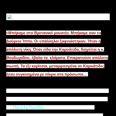
«Μπήκαμε στο Βρετανικό μουσείο. Μπήκαμε σαν το
Δούρειο Ίππο. Οι υπάλληλοι ξαφνιάστηκαν. Ήταν η
απόλυτη νίκη. Όταν είδα την Καρυάτιδα, διηγείται η κ.
Θεοδωρίδου, έβαλα τα κλάματα. Επικρατούσε απόλυτη
σιωπή. Τα έξι κορίτσια, μεταμφιεσμένα σε Καρυάτιδες
ήταν συγκινημένα με πίκρα στα πρόσωπα…
Πήγαμε ξυπόλυτες μέχρι την εκκλησία της Αγίας Σοφίας του
Λονδίνου. Εκεί κάναμε τη μουσική παράσταση στη μουσική
του
Παντελή Παυλίδη
. Δυστυχώς η εκκλησία δε μας
βοήθησε και αναγκαστήκαμε μόνοι μας να ζητήσουμε τη