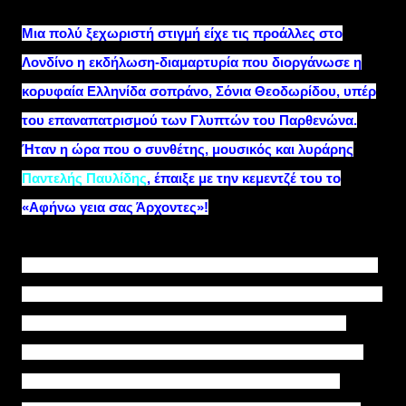
Μια πολύ ξεχωριστή στιγμή είχε τις προάλλες στο
Λονδίνο η εκδήλωση-διαμαρτυρία που διοργάνωσε η
κορυφαία Ελληνίδα σοπράνο, Σόνια Θεοδωρίδου, υπέρ
του επαναπατρισμού των Γλυπτών του Παρθενώνα.
Ήταν η ώρα που ο συνθέτης, μουσικός και λυράρης
Παντελής Παυλίδης
, έπαιξε με την κεμεντζέ του το
«Αφήνω γεια σας Άρχοντες»!
Σε μια καρέκλα που βρέθηκε εκ του προχείρου από κάποιο
σπίτι έξω από το ναό της Αγίας Σοφίας, στο Μπέιζγουοτερ, ο
Παυλίδης έπαιξε με το δοξάρι του τον ποντιακό σκοπό
στέλνοντας κύματα συγκίνησης στον κόσμο που φώναζε
«μπράβο». Το είπε ο ίδιος στο συνεργάτη του pontos-