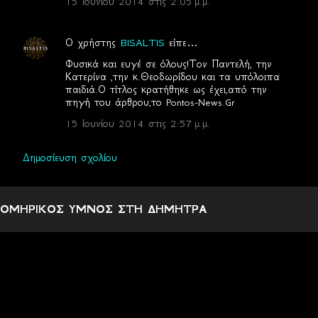
λ
15 Ιουνίου 2014 στις 2:05 μ.μ.
ι
α
Ο χρήστης
BISALTIS
είπε…
Φυσικά και ευγέ σε όλους!Τον Παντελή, την
Κατερίνα ,την κ.Θεοδωρίδου και τα υπόλοιπα
παιδιά.Ο τίτλος κρατήθηκε ως έχει,από την
πηγή του άρθρου,το Pontos-News.Gr
15 Ιουνίου 2014 στις 2:57 μ.μ.
Δημοσίευση σχολίου
ΟΜΗΡΙΚΟΣ ΥΜΝΟΣ ΣΤΗ ΔΗΜΗΤΡΑ