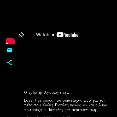
Ο χρήστης Αγγελος είπε…
Σ
Ευγε !!! σε ολους που συμετειχαν. Ωσο για τον
χ
τιτλο που εβαλες Βισαλτη κακως, αν και η λυρα
που παιζει ο Παντελης δεν ειναι ποντιακη.
ό