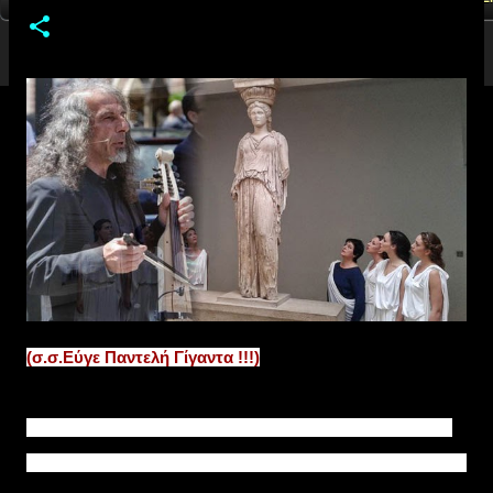
(σ.σ.Εύγε Παντελή Γίγαντα !!!)
Η ποντιακή λύρα ηχεί δυνατά στο κέντρο του Λονδίνου
και αξιώνει την επιστροφή της Καρυάτιδας στο σπίτι της