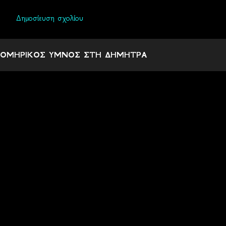
Δημοσίευση σχολίου
Σ
χ
ΟΜΗΡΙΚΟΣ ΥΜΝΟΣ ΣΤΗ ΔΗΜΗΤΡΑ
ό
λ
ι
α