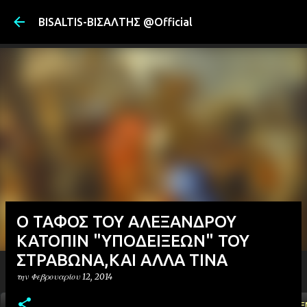
Μετάβαση στ
BISALTIS-ΒΙΣΑΛΤΗΣ @Official
O TAΦΟΣ ΤΟΥ ΑΛΕΞΑΝΔΡΟΥ
ΚΑΤΟΠΙΝ "ΥΠΟΔΕΙΞΕΩΝ" ΤΟΥ
ΣΤΡΑΒΩΝΑ,ΚΑΙ ΑΛΛΑ ΤΙΝΑ
την
Φεβρουαρίου 12, 2014
ΑΡΧΙΚΗ
YOUTUBE
FACEBOOK
''ΜΑΓΕΜΕ