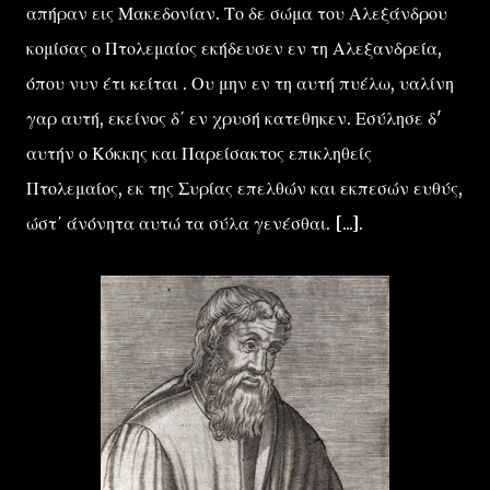
απήραν εις Μακεδονίαν. Το δε σώμα του Αλεξάνδρου
κομίσας ο Πτολεμαίος εκήδευσεν εν τη Αλεξανδρεία,
όπου νυν έτι κείται . Ου μην εν τη αυτή πυέλω, υαλίνη
γαρ αυτή, εκείνος δ΄ εν χρυσή κατεθηκεν. Εσύλησε δ'
αυτήν ο Κόκκης και Παρείσακτος επικληθείς
Πτολεμαίος, εκ της Συρίας επελθών και εκπεσών ευθύς,
ώστ΄ άνόνητα αυτώ τα σύλα γενέσθαι. [...].