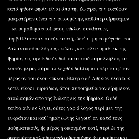
κατά φύσιν φησίν είναι άπο της έω προς την εσπέραν
μακροτέραν είναι την οικουμένην, καθάπερ είρηκαμεν
... ως οι μαθηματικοί φασι, κύκλον συνάπτειν,
συμβάλλου-σαν αυτήν εαυτή, ώστ' ει μη το μέγεθος του
Ατλαντικού πελάγους εκώλυε, καν πλειν ημάς εκ της
Ιβηρίας εις την Ινδικήν διά του αυτού παραλλήλου, το
λοιπόν μέρος πάρα το λεχθέν διάστημα υπέρ το τρίτον
μέρος ον του όλου κύκλου. Είπερ ο δι' Αθηνών ελάττων
εστίν είκοσι μυριάδων, όπου πεποιήμεθα τον είρημένον
σταδιασμόν απο της Ινδικής εις την Ίβηρίαν. Ουδέ
ταύτα ούν εν λέγει, ούτος γαρ ό λόγος περί μεν της
ευκράτου και καθ' ημάς ζώνης λέγοιτ' αν κατά τους
μαθηματικούς, ής μέρος η οικουμένη εστί, περί δε της
οικουμένης καλούμεν γάρ οίκουμένην ήν οικούμεν και