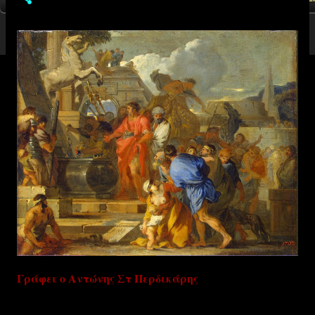
Γράφει ο Αντώνης Στ Περδικάρης