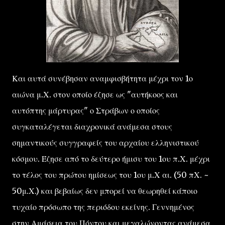
Και αυτά συνέβησαν αναμφισβήτητα μέχρι τον 1ο
αιώνα μ.Χ. στον οποίο έζησε ως "αυτήκοος και
αυτόπτης μάρτυρας" ο Στράβων ο οποίος
συγκαταλέγεται διαχρονικά ανάμεσα στους
σημαντικούς συγγραφείς του αρχαίου ελληνιστικού
κόσμου. Έζησε από το δεύτερο ήμισυ του 1ου π.Χ. μέχρι
το τέλος του πρώτου ημίσεως του 1ου μ.Χ αι. (50 πΧ. ~
50μ.Χ.) και βεβαίως δεν μπορεί να θεωρηθεί κάποιο
τυχαίο πρόσωπο της περιόδου εκείνης. Γεννημένος
στην Αμάσεια του Πόντου και μεγαλώνοντας ανάμεσα