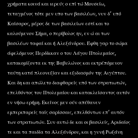
χρήματα κοινά και ιερεύς ο επί τώ Μουσείω,
τεταγμένος τότε μεν υπο των βασιλέων, νυν δ' υπό
Καίσαρος, μέρος δε των βασιλείων εστί και το
καλούμενον Σήμα, ο περίβολος ην, εν ώ αι των
βασιλέων ταφαί και ή Αλεξάνδρου. Έφθη γαρ το σώμα
άφελόμενος Περδίκκαν ο του Λάγου Πτολεμαίος,
κατακομίζοντα εκ της Βαβυλώνος και εκτρέπόμενον
ταύτη κατά πλεονεξίαν και εξιδιασμόν της Αιγύπτου.
Και δη και απώλετο διαφθαρείς υπό των στρατιωτών,
επελθόντος του Πτολεμαίου και κατακλείσαντος αυτόν
εν νήσω ερήμη. Εκείνος μεν ούν απέθανεν
εμπεριπαρείς ταίς σαρίσσαις, επελθόντων επ' αυτόν
των στρατιωτών. Συν αυτώ δε και οι βασιλείς, Αριδαίος
τε και τα παιδία τα Αλεξάνδρου, και η γυνή Ρωξάνη