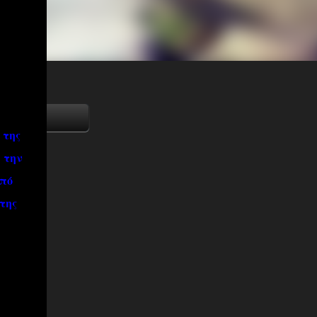
 της
 την
από
της