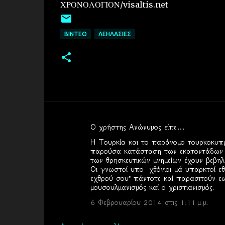
ΧΡΟΝΟΛΟΓΙΟΝ/visaltis.net
ΒΙΝΤΕΟ
ΛΕΗΛΑΣΙΕΣ
Ο χρήστης Ανώνυμος είπε…
Σ
Η Τουρκία και το παράνομο τουρκοκυπρ
χ
παρούσα κατάσταση των εκατοντάδων αρ
των θρησκευτικών μνημείων έχουν βεβηλω
ό
Οι γνωστοί υπο- χθόνιοι μά υπαρκτοί εθ
λ
εχθρού σου" πάντοτε καί παρασιτούν εως
μουσουλμανισμός καί ο χριστιανισμός.
ι
6 Φεβρουαρίου 2014 στις 1:11 μ.μ.
α