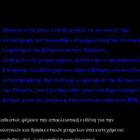
Μέσα σε λίγα μόλις λεπτά, μπορεί να δει κανείς την
καταστροφή που προκλήθηκε στη σημαντική πολιτιστική
κληρονομιά της Κύπρου από τους Τούρκους.
''ΜΑΓΕΜΕΝΕΣ'' /PROJECT
ΣΧΕΤΙΚΑ/ABOUT
Αυτή η ταινία μικρού μήκους, η οποία ήταν πρωτοβουλία
Επιτροπής των Κατεχομένων Δήμων Κύπρος, απεικονίζει
καταστροφή της πολιτιστικής κληρονομιάς της Κύπρος 
την Τουρκία , που έχει ήδη λάβει χώρα στο βόρειο τμήμα 
Κύπρος μετά την τουρκική στρατιωτική εισβολή το 1974 .
καθεστώς φέρουν την αποκλειστική ευθύνη για την
λογικών και θρησκευτικών μνημείων στα κατεχόμενα:
ν βεβηλωθεί , λεηλατηθεί ή κατεδαφιστεί.