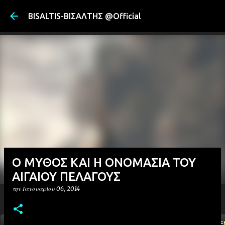
Μετάβαση στ
BISALTIS-ΒΙΣΑΛΤΗΣ @Official
Ο ΜΥΘΟΣ ΚΑΙ Η ΟΝΟΜΑΣΙΑ ΤΟΥ
ΑΙΓΑΙΟΥ ΠΕΛΑΓΟΥΣ
την
Ιανουαρίου 06, 2014
ΑΡΧΙΚΗ
YOUTUBE
FACEBOOK
''ΜΑΓΕΜΕ