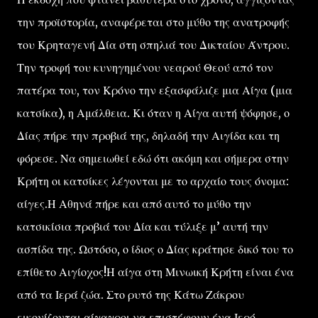
την προϊστορία, αναφέρεται στο μύθο της ανατροφής
του Κρηταγενή Δία στη σπηλιά του Δικταίου Άντρου.
Την τροφή του κυνηγημένου νεαρού Θεού από τον
πατέρα του, τον Κρόνο την εξασφάλιζε μια Αίγα (μια
κατσίκα), η Αμάλθεια. Κι όταν η Αίγα αυτή ψόφησε, ο
Δίας πήρε την προβιά της, δηλαδή την Αιγίδα και τη
φόρεσε. Να σημειωθεί εδώ ότι ακόμη και σήμερα στην
Κρήτη οι κατσίκες λέγονται με το αρχαίο τους όνομα:
αίγες.Η Αθηνά πήρε και από αυτό το μύθο την
κατσικίσια προβιά του Δία και τύλιξε μ’ αυτή την
ασπίδα της. Ωστόσο, ο ίδιος ο Δίας κράτησε δικό του το
επίθετο Αιγίοχος!Η αίγα στη Μινωική Κρήτη είναι ένα
από τα Ιερά ζώα. Στο ρυτό της Κάτω Ζάκρου
εικονίζονται αίγαγροι να επιστέφουν ένα Ιερό