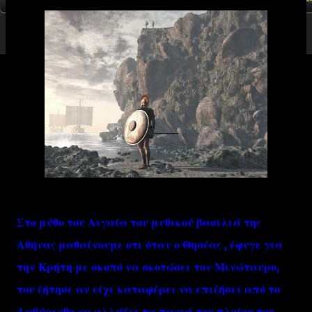
Στο μύθο του Αιγαία του μυθικού βασιλιά της
Αθήνας μαθαίνουμε οτι όταν ο Θησέας , έφυγε για
την Κρήτη με σκοπό να σκοτώσει τον Μινώταυρο,
του ζήτησε αν είχε καταφέρει να επιζήσει από το
Λαβύρινθο,να αλλάξει τα πανιά του πλοίου του