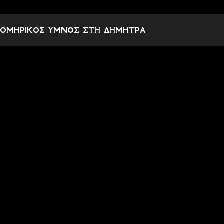
Σ
χ
ΟΜΗΡΙΚΟΣ ΥΜΝΟΣ ΣΤΗ ΔΗΜΗΤΡΑ
ό
λ
ι
α