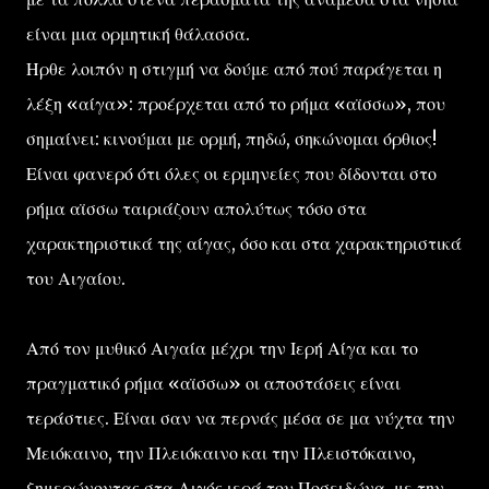
είναι μια ορμητική θάλασσα.
Ηρθε λοιπόν η στιγμή να δούμε από πού παράγεται η
λέξη «αίγα»: προέρχεται από το ρήμα «αϊσσω», που
σημαίνει: κινούμαι με ορμή, πηδώ, σηκώνομαι όρθιος!
Είναι φανερό ότι όλες οι ερμηνείες που δίδονται στο
ρήμα αϊσσω ταιριάζουν απολύτως τόσο στα
χαρακτηριστικά της αίγας, όσο και στα χαρακτηριστικά
του Αιγαίου.
Από τον μυθικό Αιγαία μέχρι την Ιερή Αίγα και το
πραγματικό ρήμα «αϊσσω» οι αποστάσεις είναι
τεράστιες. Είναι σαν να περνάς μέσα σε μα νύχτα την
Μειόκαινο, την Πλειόκαινο και την Πλειστόκαινο,
ξημερώνοντας στα Αιγός ιερά του Ποσειδώνα, με την