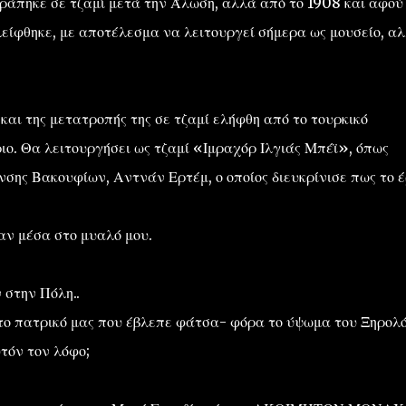
άπηκε σε τζαμί μετά την Άλωση, αλλά από το 1908 και αφού
είφθηκε, με αποτέλεσμα να λειτουργεί σήμερα ως μουσείο, α
και της μετατροπής της σε τζαμί ελήφθη από το τουρκικό
ο. Θα λειτουργήσει ως τζαμί «Ιμραχόρ Ιλγιάς Μπέϊ», όπως
νσης Βακουφίων, Αντνάν Ερτέμ, ο οποίος διευκρίνισε πως το 
αν μέσα στο μυαλό μου.
 στην Πόλη..
στο πατρικό μας που έβλεπε φάτσα- φόρα το ύψωμα του Ξηρολ
τόν τον λόφο;