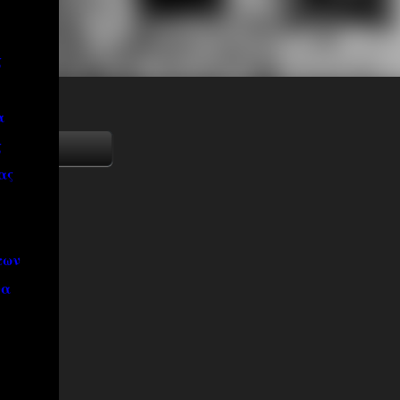
ς
α
ς
ας
των
να