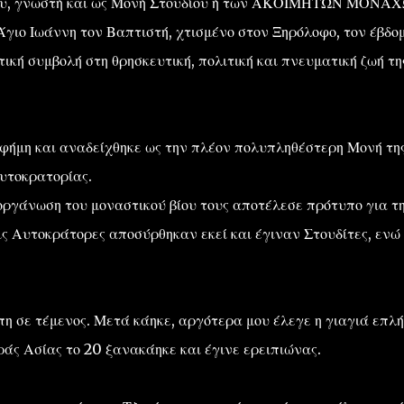
δίου, γνωστή και ως Μονή Στουδίου ή των ΑΚΟΙΜΗΤΩΝ ΜΟΝΑ
γιο Ιωάννη τον Βαπτιστή, χτισμένο στον Ξηρόλοφο, τον έβδο
ική συμβολή στη θρησκευτική, πολιτική και πνευματική ζωή τη
φήμη και αναδείχθηκε ως την πλέον πολυπληθέστερη Μονή τη
υτοκρατορίας.
 οργάνωση του μοναστικού βίου τους αποτέλεσε πρότυπο για τ
ις Αυτοκράτορες αποσύρθηκαν εκεί και έγιναν Στουδίτες, ενώ
πη σε τέμενος. Μετά κάηκε, αργότερα μου έλεγε η γιαγιά επλ
ράς Ασίας το 20 ξανακάηκε και έγινε ερειπιώνας.