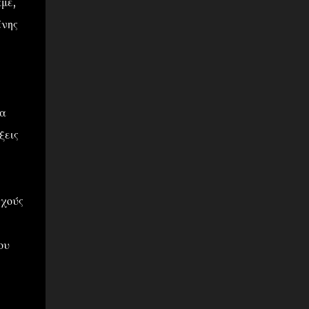
με,
ένης
ία
ξεις
εχούς
ου