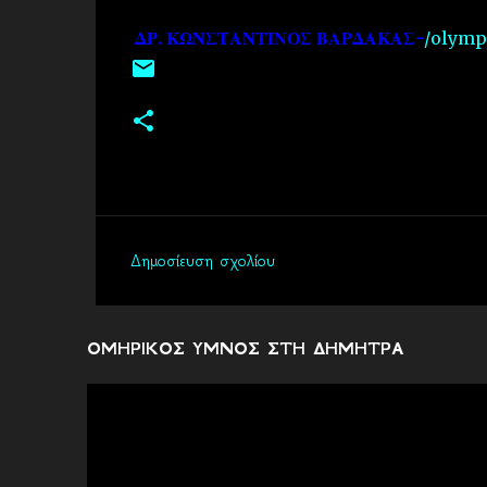
ΔΡ. ΚΩΝΣΤΑΝΤΙΝΟΣ ΒΑΡΔΑΚΑΣ-
/olympi
Δημοσίευση σχολίου
Σ
χ
ό
ΟΜΗΡΙΚΟΣ ΥΜΝΟΣ ΣΤΗ ΔΗΜΗΤΡΑ
λ
ι
α