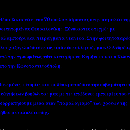
Μέσα δεκαετίας του 70 σουλατσάροντας στην παραλία τη
φοιτητομάνας Θεσσαλονίκης. Ξένοιαστες στιγμές με
καλαμπούρι και πειράγματα νεανικά. Στην φοιτητοπαρέ
όλοι χαζογελούσαν εκτός από δύο κολλητούς μου. Ο Ανδρέα
''ΜΑΓΕΜΕΝΕΣ'' /PROJECT
ΣΧΕΤΙΚΑ/ABOUT
από την προσφάτως τότε κατεχόμενη Κυρήνεια και ο Κώστ
από την Κωνσταντινούπολη.
Πονεμένες ιστορίες και οι δύο κρατούσαν την σοβαρότητα 
συζητήσεων βοηθώντας μας με τις επώδυνες εμπειρίες του 
ισορροπήσουμε μέσα στον "παραλογισμό" των χρόνων της
δήθεν μεταπολίτευσης.