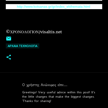
ΠΗΓΗ:
http://www.kotsanas.gr/gr/index_ekthemata.html
©ΧΡΟΝΟΛΟΓΙΟΝ/visaltis.net
ΑΡΧΑΙΑ ΤΕΧΝΟΛΟΓΙΑ
Ο χρήστης Ανώνυμος είπε…
Σ
Greetings! Very useful advice within this post! It's
χ
the little changes that make the biggest changes.
Thanks for sharing!
ό