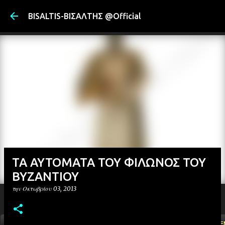
Μετάβαση στ
BISALTIS-ΒΙΣΑΛΤΗΣ @Official
ΤΑ ΑΥΤΟΜΑΤΑ ΤΟΥ ΦΙΛΩΝΟΣ ΤΟΥ
ΒΥΖΑΝΤΙΟΥ
την
Οκτωβρίου 03, 2013
ΑΡΧΙΚΗ
YOUTUBE
FACEBOOK
''ΜΑΓΕΜΕ