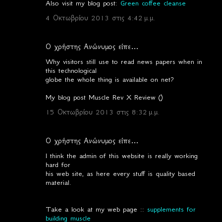
λ
Also visit my blog post:
Green coffee cleanse
ι
4 Οκτωβρίου 2013 στις 4:42 μ.μ.
α
Ο χρήστης Ανώνυμος είπε…
Why visitors still use to read news papers when in
this technological
globe the whole thing is available on net?
My blog post Muscle Rev X Review (
)
15 Οκτωβρίου 2013 στις 8:32 μ.μ.
Ο χρήστης Ανώνυμος είπε…
I think the admin of this website is really working
hard for
his web site, as here every stuff is quality based
material.
Take a look at my web page ::
supplements for
building muscle