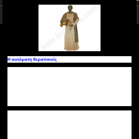
Η αυτόματη θεραπαινίς
Πρόκειται για ένα ανθρωποειδές ρομπότ με τη μορφή
υπηρέτριας (σε φυσικό μέγεθος) που στο δεξί χέρι της
κρατούσε μια οινοχόη. Όταν ο επισκέπτης τοποθετούσε έναν
κρατήρα (κύπελλο) στην παλάμη του δεξιού χεριού της εκείνη
αυτόματα έριχνε αρχικά κρασί και στη συνέχεια για ανάμιξη νερό
στον κρατήρα ανάλογα με την επιθυμία του.
Περιγραφή λειτουργίας: Στο εσωτερικό της υπηρέτριας
βρίσκονται δύο στεγανά δοχεία (με κρασί και νερό αντίστοιχα).
Στον πυθμένα τους υπάρχουν δύο σωληνίσκοι που οδηγούν το
περιεχόμενό τους μέσα από το δεξί χέρι της στο χείλος της