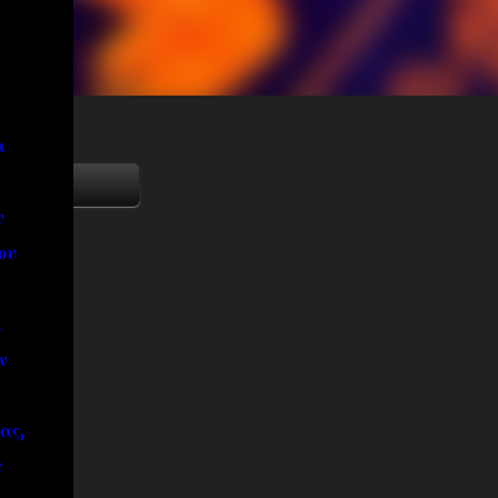
ι
υ
ου
ι
ν
ας,
ν