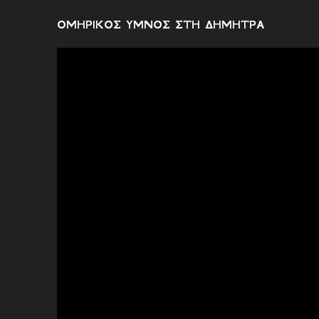
χ
ό
ΟΜΗΡΙΚΟΣ ΥΜΝΟΣ ΣΤΗ ΔΗΜΗΤΡΑ
λ
ι
α