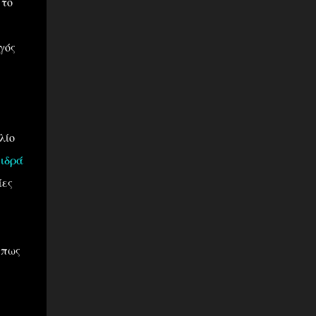
 το
γός
λίο
πιδρά
ίες
 πως