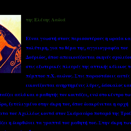
της Ελένης Λαδιά
Είναι γνωστή στους περισσοτέρους η ωραία κα
πολύτιμη, για το θέμα της, αγγειογραφία του
''ΜΑΓΕΜΕΝΕΣ'' /PROJECT
ΣΧΕΤΙΚΑ/ABOUT
Δούριδος, όπου απεικονίζονται σκηνές σχολείο
στις εξωτερικές πλευρές της αττικής κύλικος τ
πέμπτου π.Χ. αιώνος. Στις παραστάσεις αυτές
εικονίζονται ανηρτημένες λύρες, δάσκαλος κα
αίζει αυλό και ο μαθητής τον κοιτάζει, ενώ στο κέντρο τω
ο, ξετυλιγμένο στην άκρη του, όπου διακρίνεται η αρχή
τα του Αχιλλέως κοντά στον Σκάμανδρο ποταμό της Τροί
ει η διορθώνει τα γραπτά του μαθητή του. Στην άκρη τω