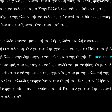
της ζούγκλας σέβονται την παράδοσή τους και λένε, φορώντας
ναι η παράδοσή μας.» Στην Ελλάδα λοιπόν οι ιθύνοντες της
έχεια της ελληνικής παράδοσης, γι’ αυτό και κάθε νέος υπουρ
ων συσκοτίζοντας έτσι τους μαθητές.
α διδάσκονται μουσική και λύρα, διότι η καλή ανατροφή
ή εκπαίδευση. Ο Αριστοτέλης γράφει επίσης στα Πολιτικά, βιβ
μβάλλει στην δημιουργία του ήθους και της ψυχής. Η
μουσική ε
σιασμό, που ως ψυχικό πάθος συνδέεται με το ήθος. Οι μελωδ
 φαίνεται από την φύση της αρμονίας, που με την αλλαγή της
Άλλες μελωδίες ευφραίνουν την ψυχή και άλλες την θλίβουν.
ώ ο φρυγικός εμπνέει ενθουσιασμό. Έτσι ο Αριστοτέλης φρονεί
ν παιδεία.»2