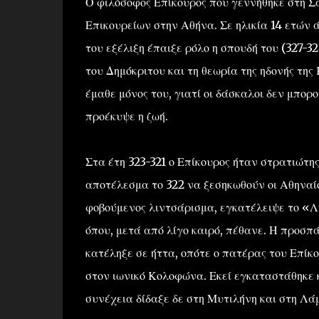
Ο φιλόσοφος Επίκουρος που γεννήθηκε στη Σά
Επικουρείων στην Αθήνα. Σε ηλικία 14 ετών
του εξέλιξη έπαιξε ρόλο η σπουδή του (327-3
του Δημόκριτου και τη θεωρία της ηδονής της
έμαθε μόνος του, γιατί οι δάσκαλοι δεν μπορ
προέκυψε η ζωή.
Στα έτη 323-321 ο Επίκουρος ήταν στρατιώτ
αποτέλεσμα το 322 να ξεσηκωθούν οι Αθηναί
φοβούμενος λιντσάρισμα, εγκατέλειψε το «Λύ
όπου, μετά από λίγο καιρό, πέθανε. Η προσ
κατέληξε σε ήττα, οπότε ο πατέρας του Επίκ
στον ιωνικό Κολοφώνα. Εκεί εγκαταστάθηκε κ
συνέχεια δίδαξε δε στη Μυτιλήνη και στη Λά