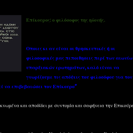
Επίκουρος: ο φιλόσοφος της ηδονής.
Οποιες κι αν είναι οι θρησκευτικές ή οι
''ΜΑΓΕΜΕΝΕΣ'' /PROJECT
ΣΧΕΤΙΚΑ/ABOUT
φιλοσοφικές μας πεποιθησεις περί των αιωνίω
υπαρξιακών ερωτημάτων, καλό είναι να
γνωρίζουμε τις απόψεις του φιλοσόφου για τον
θεί να επιβεβαιώσει τον Επίκουρο"
κνωμένα και αποδίδει με συντομία και σαφήνεια την Επικούρ