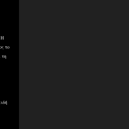
 Η
ος το
 τη
ειδή