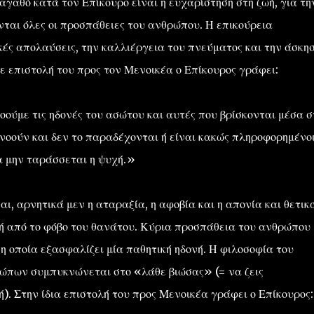
 αγαθό κατά τον Επίκουρο είναι η ευχαρίστηση στη ζωή, για τη
ται όλες οι προσπάθειες του ανθρώπου. Η επικούρεια
κές απολαύσεις, την καλλιέργεια του πνεύματος και την άσκη
ε επιστολή του προς τον Μενοικέα ο Επίκουρος γράφει:
νοούμε τις ηδονές του ασώτου και αυτές που βρίσκονται μέσα σ
γνοούν και δεν το παραδέχονται ή είναι κακώς πληροφορημένοι
α μην ταράσσεται η ψυχή.»
ι, αρνητικά μεν η αταραξία, η αφοβία και η απονία και θετικά
γή από το φόβο του θανάτου. Κύρια προσπάθεια του ανθρώπου
η οποία εξασφαλίζει μία παθητική ηδονή. Η φιλοσοφία του
ρώπων συμπυκνώνεται στο «λάθε βιώσας» (= να ζεις
). Στην ίδια επιστολή του προς Μενοικέα γράφει ο Επίκουρος: