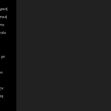
φική
τική
 τα
ποίο
 με
δα
γε
τη