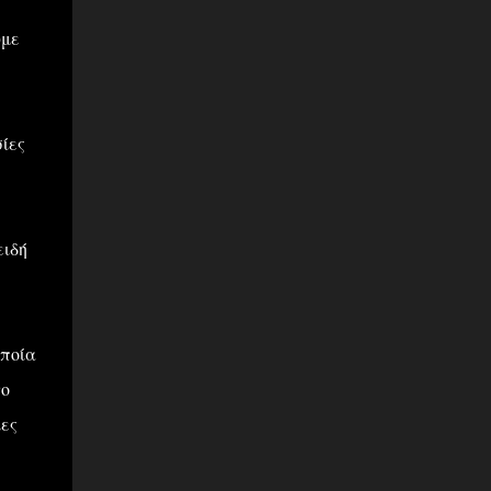
υμε
ίες
ειδή
οποία
το
ιες