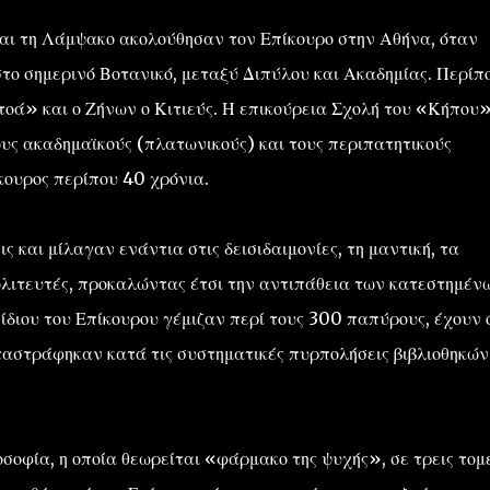
και τη Λάμψακο ακολούθησαν τον Επίκουρο στην Αθήνα, όταν
το σημερινό Βοτανικό, μεταξύ Διπύλου και Ακαδημίας. Περίπ
Στοά» και ο Ζήνων ο Κιτιεύς. Η επικούρεια Σχολή του «Κήπου
υς ακαδημαϊκούς (πλατωνικούς) και τους περιπατητικούς
κουρος περίπου 40 χρόνια.
ς και μίλαγαν ενάντια στις δεισιδαιμονίες, τη μαντική, τα
ολιτευτές, προκαλώντας έτσι την αντιπάθεια των κατεστημέν
ίδιου του Επίκουρου γέμιζαν περί τους 300 παπύρους, έχουν 
αταστράφηκαν κατά τις συστηματικές πυρπολήσεις βιβλιοθηκών
οσοφία, η οποία θεωρείται «φάρμακο της ψυχής», σε τρεις τομε