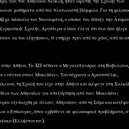
μο, γιος του Αθηναίου Νεοκλή, ήταν ιδρυτής της Σχολής των
 άκουσε μαθήματα από τον πλατωνιστή Πάμφιλο. Για τη φιλοσο
24) με δάσκαλο τον Ναυσιφάνη, ο οποίος του δίδαξε την Ατομισ
 Κυρηναϊκής Σχολής. Αργότερα ο ίδιος έλεγε ότι όλα όσα ήξερε
ούσαν να του εξηγήσουν, τί υπήρχε πριν από το χάος, από το ο
ης στην Αθήνα. Το 323 πέθανε ο Μεγαλέξανδρος στη Βαβυλώνα,
οι ενάντια στους Μακεδόνες. Ταυτόχρονα ο Αριστοτέλης,
κειο», τη Σχολή που είχε στην Αθήνα και διέφυγε στη Χαλκί
πάθεια των Αθηναίων για απεξάρτηση από τους Μακεδόνες
ουρου εξεδιώχθη με άλλους Αθηναίους από τη Σάμο και κατέφυ
αι ο Επίκουρος, όπου εμβάθυνε σε φιλοσοφικά προβλήματα, σ
μψακο (Ελλήσποντος).