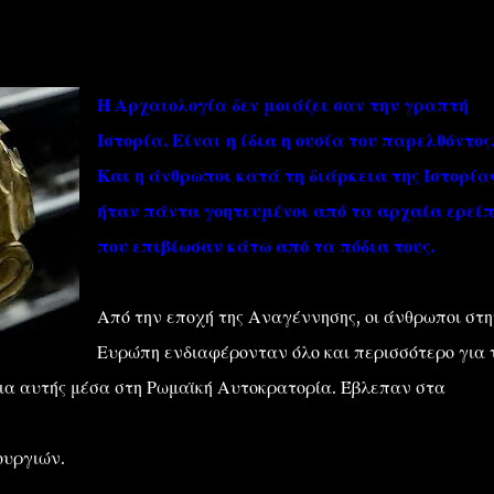
Η Αρχαιολογία δεν μοιάζει σαν την γραπτή
Ιστορία. Είναι η ίδια η ουσία του παρελθόντος
Και η άνθρωποι κατά τη διάρκεια της Ιστορίας
''ΜΑΓΕΜΕΝΕΣ'' /PROJECT
ΣΧΕΤΙΚΑ/ABOUT
ήταν πάντα γοητευμένοι από τα αρχαία ερεί
που επιβίωσαν κάτω από τα πόδια τους.
Από την εποχή της Αναγέννησης, οι άνθρωποι στη
Ευρώπη ενδιαφέρονταν όλο και περισσότερο για 
εια αυτής μέσα στη Ρωμαϊκή Αυτοκρατορία. Έβλεπαν στα
ουργιών.