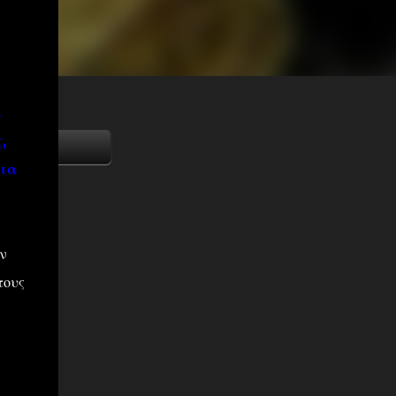
.
,
πια
ν
τους