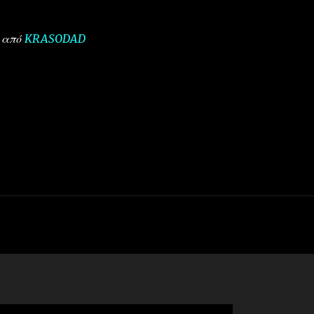
από
KRASODAD