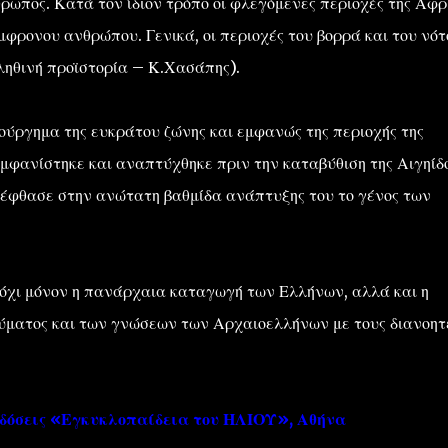
ρωπος. Κατά τον ίδιον τρόπο οι φλεγόμενες περιοχές της Αφρ
μφρονου ανθρώπου. Γενικά, οι περιοχές του βορρά και του νότ
ηθινή προϊστορία – Κ.Χασάπης).
ούργημα της ευκράτου ζώνης και εμφανώς της περιοχής της
εμφανίστηκε και αναπτύχθηκε πριν την καταβύθιση της Αιγηίδο
ι έφθασε στην ανώτατη βαθμίδα ανάπτυξης του το γένος των
 όχι μόνον η πανάρχαια καταγωγή των Ελλήνων, αλλά και η
ύματος και των γνώσεων των Αρχαιοελλήνων με τους διανοητ
κδόσεις «Εγκυκλοπαίδεια του ΗΛΙΟΥ», Αθήνα