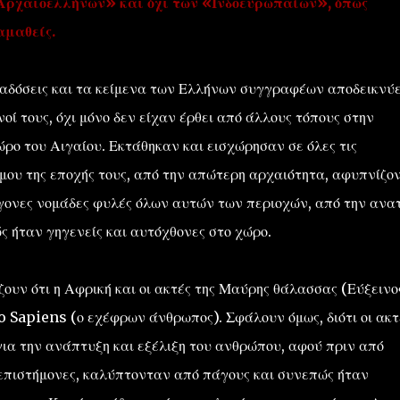
Αρχαιοελλήνων» και όχι των «Ινδοευρωπαίων», όπως
αμαθείς.
αδόσεις και τα κείμενα των Ελλήνων συγγραφέων αποδεικνύ
ονοί τους, όχι μόνο δεν είχαν έρθει από άλλους τόπους στην
ρο του Αιγαίου. Εκτάθηκαν και εισχώρησαν σε όλες τις
μου της εποχής τους, από την απώτερη αρχαιότητα, αφυπνίζον
γονες νομάδες φυλές όλων αυτών των περιοχών, από την ανα
ς ήταν γηγενείς και αυτόχθονες στο χώρο.
υν ότι η Αφρική και οι ακτές της Μαύρης θάλασσας (Εύξεινο
o Sapiens (ο εχέφρων άνθρωπος). Σφάλουν όμως, διότι οι ακτ
ια την ανάπτυξη και εξέλιξη του ανθρώπου, αφού πριν από
 επιστήμονες, καλύπτονταν από πάγους και συνεπώς ήταν