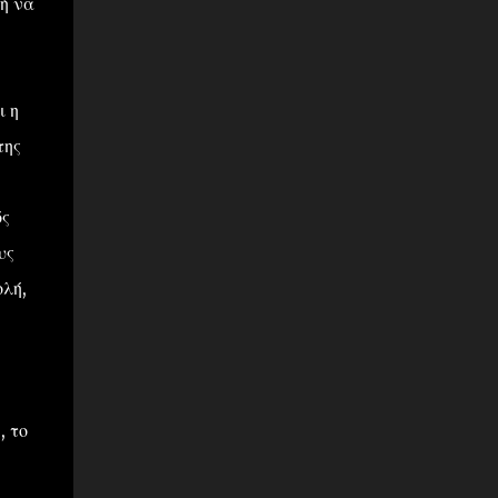
 ή να
ι η
της
ός
υς
λή,
, το