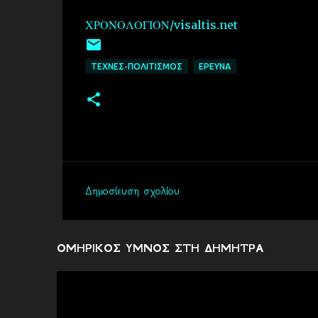
ΧΡΟΝΟΛΟΓΙΟΝ/visaltis.net
ΤΕΧΝΕΣ-ΠΟΛΙΤΙΣΜΟΣ
EΡΕΥΝΑ
Δημοσίευση σχολίου
Σ
χ
ό
ΟΜΗΡΙΚΟΣ ΥΜΝΟΣ ΣΤΗ ΔΗΜΗΤΡΑ
λ
ι
α