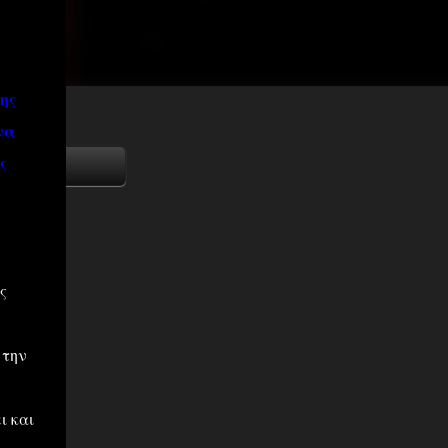
ης
να
ς
ς
 την
ι και