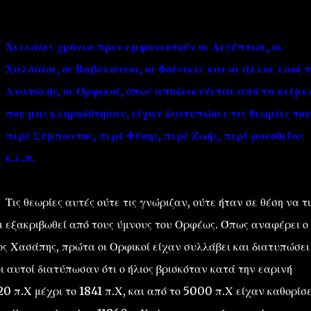
Χιλιάδες χρόνια πριν εμφανιστούν οι Αιγύπτιοι, οι
Χαλδαίοι, οι Βαβυλώνιοι, οι Φοίνικες και οι άλλοι λαοί τ
Ανατολής, οι Ορφικοί, όπως αποδεικνύεται από τα κείμε
που μας κληροδότησαν, είχαν διατυπώσει τις θεωρίες του
''ΜΑΓΕΜΕΝΕΣ'' /PROJECT
ΣΧΕΤΙΚΑ/ABOUT
περί Σύμπαντος, περί Φύσης, περί Ζωής, περί μονοθεΐας
κ.λ.π.
Τις θεωρίες αυτές ούτε τις γνώριζαν, ούτε ήταν σε θέση να τι
ει εξακριβωθεί από τους ύμνους του Ορφέως. Όπως αναφέρει ο
 Χασάπης, πρώτα οι Ορφικοί είχαν συλλάβει και διατυπώσει
ι αυτοί διατύπωσαν ότι ο ήλιος βρισκόταν κατά την εαρινή
0 π.Χ μέχρι το 1841 π.Χ, και από το 5000 π.Χ είχαν καθορίσε