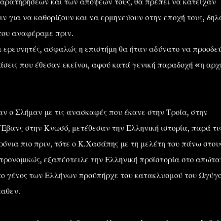
παρατηρήσεων και των απόψεών τους, θα πρέπει να κατείχαν
ριν για να καθορίζουν και να ερμηνεύουν στην εποχή τους, δηλ
που αναφέραμε πριν.
ι ερευνητές, ασφαλώς η επιστήμη θα ήταν αδύνατο να προοδε
βάσεις που έθεσαν εκείνοι, αφού κατά γενική παραδοχή «η αρχ
ν ο Σλήμαν με τις ανασκαφές που έκανε στην Τροία, στην
΄Εβανς στην Κνωσό, μετέθεσαν την Ελληνική ιστορία, παρά τι
όνια πιο πριν, τότε ο Κ.Χασάπης με τη μελέτη του πάνω στου
στρονομικώς, εξαπέστειλε την Ελληνική προϊστορία στο απώτα
 το γένος των Ελλήνων προϋπήρχε του κατακλυσμού του Ωγύγ
καθεν.