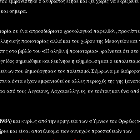
που εμφανίστηκε ο άνθρωπος έζησε και ζει χωρίς να εκριζωθεί
 και σήμερα.
τορία σε ένα απροσδιόριστο χρονολογικά παρελθόν, προκύπτε
Ελληνικής προϊστορίας αλλά και του χώρου της Μεσογείου και 
ς στο βιβλίο του «Ή αληθινή προϊστορία», φαίνεται ότι στο
γηίδος σημειώθηκε και ξεκίνησε η εξημέρωση και ο εκπολιτισμ
κείνων που δημιούργησαν τον πολιτισμό. Σύμφωνα με διάφορο
ινα όντα είχαν εμφανισθεί σε άλλες περιοχές της γης (ανατο
ερα από τους Αιγαίους, Αρχαιοέλληνες, εν τούτοις κανένα από
984) και κυρίως από την ερμηνεία των «Ύμνων του Ορφέως»
ήρξε και είναι αποτέλεσμα των συνεχών προσπαθειών των