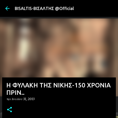
Μετάβαση στ
BISALTIS-ΒΙΣΑΛΤΗΣ @Official
H ΦΥΛΑΚΗ ΤΗΣ ΝΙΚΗΣ-150 ΧΡΟΝΙΑ
ΠΡΙΝ..
την
Ιουλίου 31, 2013
ΑΡΧΙΚΗ
YOUTUBE
FACEBOOK
''ΜΑΓΕΜΕ