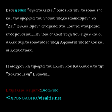
Έτσι
η Νίκη
"εγκαταλείπει" οριστικά την πατρίδα της
και την ομορφιά του νησιού της,καταδικασμένη να
"Ζεί" φυλακισμένη ανάμεσα στα μουντά ντουβάρια
ενός μουσείου...Την ίδια δηλαδή τύχη που είχαν και οι
άλλες συμπατριώτισσες της,η Αφροδίτη της Μήλου και
οι Καρυάτιδες.
Η διαχρονική τιμωρία του Ελληνικού Κάλλους από την
"πολιτισμένη" Ευρώπη....
Επιμέλεια-κείμενο
:
Βισάλτης
-
©ΧΡΟΝΟΛΟΓΙΟ/visaltis.net