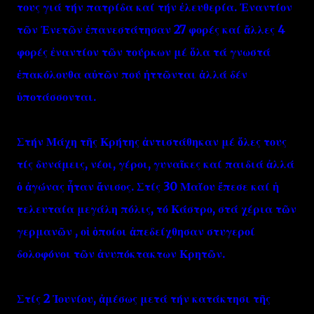
τους γιά τήν πατρίδα καί τήν ἐλευθερία. Ἐναντίον
τῶν Ἐνετῶν ἐπανεστάτησαν 27 φορές καί ἄλλες 4
φορές ἐναντίον τῶν τούρκων μέ ὅλα τά γνωστά
ἐπακόλουθα αὐτῶν πού ἠττῶνται ἀλλά δέν
ὑποτάσσονται.
Στήν Μάχη τῆς Κρήτης ἀντιστάθηκαν μέ ὅλες τους
τίς δυνάμεις, νέοι, γέροι, γυναῖκες καί παιδιά ἀλλά
ὁ ἀγώνας ἦταν ἄνισος. Στίς 30 Μαΐου ἔπεσε καί ἡ
τελευταία μεγάλη πόλις, τό Κάστρο, στά χέρια τῶν
γερμανῶν , οἱ ὁποίοι ἀπεδείχθησαν στυγεροί
δολοφόνοι τῶν ἀνυπόκτακτων Κρητῶν.
Στίς 2 Ἰουνίου, ἀμέσως μετά τήν κατάκτησι τῆς