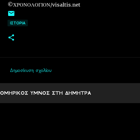
©ΧΡΟΝΟΛΟΓΙΟΝ/visaltis.net
ΙΣΤΟΡΙΑ
Δημοσίευση σχολίου
Σ
χ
ΟΜΗΡΙΚΟΣ ΥΜΝΟΣ ΣΤΗ ΔΗΜΗΤΡΑ
ό
λ
ι
α