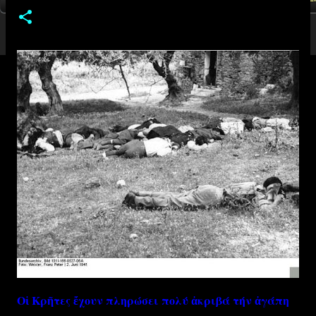
Οἱ Κρῆτες ἔχουν πληρώσει πολύ ἀκριβά τήν ἀγάπη