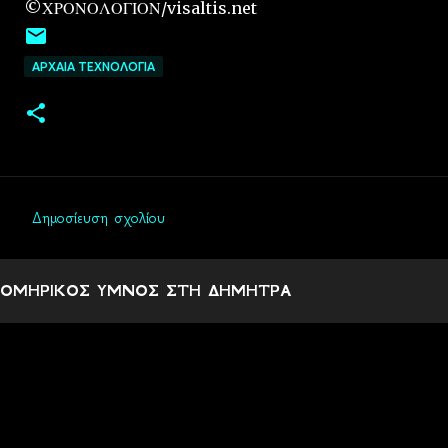
©ΧΡΟΝΟΛΟΓΙΟΝ/visaltis.net
ΑΡΧΑΙΑ ΤΕΧΝΟΛΟΓΙΑ
Δημοσίευση σχολίου
Σ
χ
ΟΜΗΡΙΚΟΣ ΥΜΝΟΣ ΣΤΗ ΔΗΜΗΤΡΑ
ό
λ
ι
α