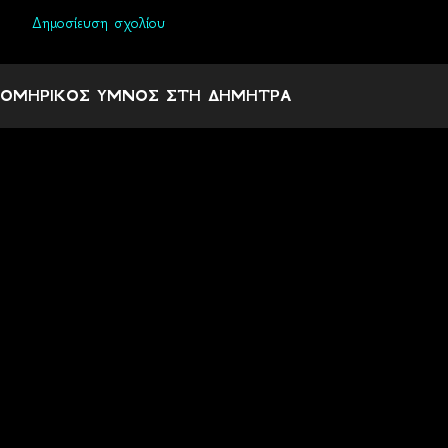
Δημοσίευση σχολίου
Σ
χ
ΟΜΗΡΙΚΟΣ ΥΜΝΟΣ ΣΤΗ ΔΗΜΗΤΡΑ
ό
λ
ι
α