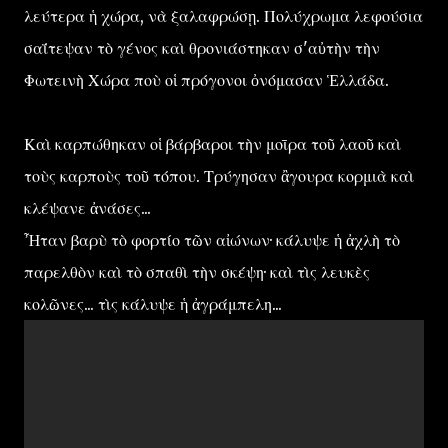
λεύτερα ἡ χώρα, νὰ ξαλαφρώσῃ. Πολύχρωμα λεφούσια
σαΐτεψαν τὸ γένος καὶ θρονιάστηκαν σ'αὐτὴν τὴν
Φωτεινὴ Χώρα ποὺ οἱ πρόγονοι ὀνόμασαν Ἑλλάδα.
Καὶ καρπώθηκαν οἱ βάρβαροι τὴν μοῑρα τοῦ λαοῦ καὶ
τοὺς καρποὺς τοῦ τόπου. Τρύγησαν ἂγουρα κορμιὰ καὶ
κλέψανε ἀνάσες...
Ἦταν βαρὺ τὸ φορτίο τῶν αἰώνων· κάλυψε ἡ ἀχλὴ τὸ
παρελθὸν καὶ τὸ σπαθὶ τὴν σκέψη· καὶ τὶς λευκὲς
κολῶνες... τὶς κάλυψε ἡ ἀγράμπελη...