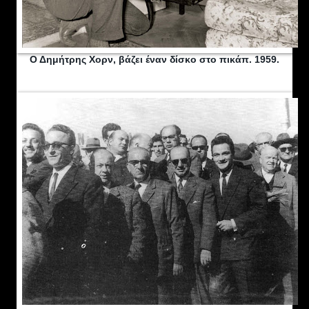
Ο Δημήτρης Χορν, βάζει έναν δίσκο στο πικάπ. 1959.