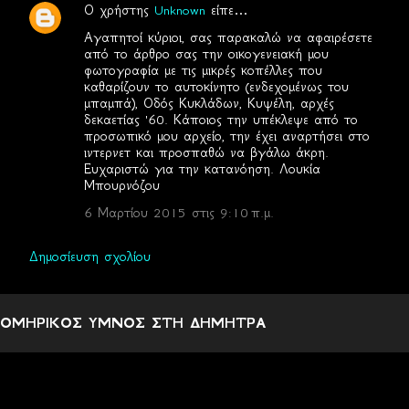
Ο χρήστης
Unknown
είπε…
Σ
Αγαπητοί κύριοι, σας παρακαλώ να αφαιρέσετε
χ
από το άρθρο σας την οικογενειακή μου
φωτογραφία με τις μικρές κοπέλλες που
ό
καθαρίζουν το αυτοκίνητο (ενδεχομένως του
λ
μπαμπά), Οδός Κυκλάδων, Κυψέλη, αρχές
δεκαετίας '60. Κάποιος την υπέκλεψε από το
ι
προσωπικό μου αρχείο, την έχει αναρτήσει στο
α
ιντερνετ και προσπαθώ να βγάλω άκρη.
Ευχαριστώ για την κατανόηση. Λουκία
Μπουρνόζου
6 Μαρτίου 2015 στις 9:10 π.μ.
Δημοσίευση σχολίου
ΟΜΗΡΙΚΟΣ ΥΜΝΟΣ ΣΤΗ ΔΗΜΗΤΡΑ