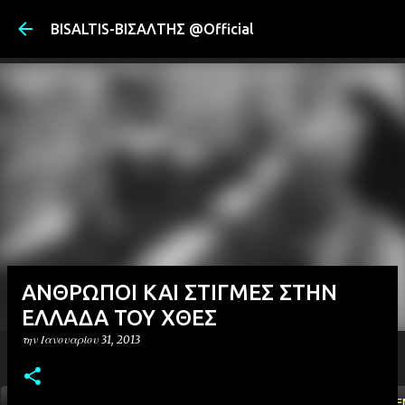
Μετάβαση στ
BISALTIS-ΒΙΣΑΛΤΗΣ @Official
AΝΘΡΩΠΟΙ ΚΑΙ ΣΤΙΓΜΕΣ ΣΤΗΝ
ΕΛΛΑΔΑ ΤΟΥ ΧΘΕΣ
την
Ιανουαρίου 31, 2013
ΑΡΧΙΚΗ
YOUTUBE
FACEBOOK
''ΜΑΓΕΜΕ