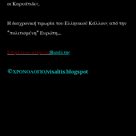
οι Καρυάτιδες.
Η διαχρονική τιμωρία του Ελληνικού Κάλλους από την
"πολιτισμένη" Ευρώπη....
Επιμέλεια-κείμενο
:
Βισάλτης
©ΧΡΟΝΟΛΟΓΙΟ/visaltis.blogspot