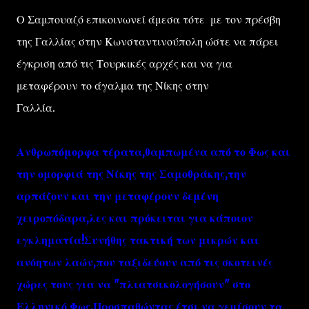
Ο Σαμπουαζό επικοινωνεί άμεσα τότε με τον πρέσβη
της Γαλλίας στην Κωνσταντινούπολη ώστε να πάρει
έγκριση από τις Τουρκικές αρχές και να για
μεταφέρουν το άγαλμα της Νίκης στην
Γαλλία.
Ανθρωπόμορφα τέρατα,θαμπωμένα από το Φως και
την ομορφιά της Νίκης της Σαμοθράκης,την
αρπάζουν και την μεταφέρουν δεμένη
χειροπόδαρα,λες και πρόκειται για κάποιον
εγκληματία!Συνήθης τακτική των μικρών και
ανόητων λαών,που ταξιδεύουν από τις σκοτεινές
χώρες τους για να "πλιατσικολογήσουν" στο
Ελληνικό Φως.Προσπαθώντας έτσι να γεμίσουν τα