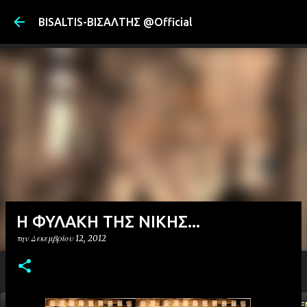
Μετάβαση στ
BISALTIS-ΒΙΣΑΛΤΗΣ @Official
Η ΦΥΛΑΚΗ ΤΗΣ ΝΙΚΗΣ...
την
Δεκεμβρίου 12, 2012
ΑΡΧΙΚΗ
YOUTUBE
FACEBOOK
''ΜΑΓΕΜΕ