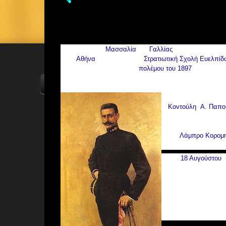
Γεννήθηκε στη
Μασσαλία
της
Γαλλίας
. Η καταγωγή της 
στην
Αθήνα
, σπούδασε στη
Στρατιωτική Σχολή Ευελπίδ
τύψεις για την έκβαση του
πολέμου του 1897
συμμετείχε
του απογοητευμένου ελληνικού πληθυσμού της Μακεδο
ΑΡΧΙΚΗ
YOUTUBE
FACEBOOK
Έτσι από τον Φεβρ
Κοντούλη
,
Α. Παπο
σε εκείνη την πρώτ
Μακεδονία ως ζωέμ
τον
Λάμπρο Κορομ
συνέχεια επέστρεψ
Στις
18 Αυγούστου
ό
Καπετάν Μίκης Ζέζ
Μανιάτες και Κρητι
εισήλθε ένοπλα στα
μικρότερες ομάδες 
Πληροφορηθέντες οι
Μελά έθεσαν προς 