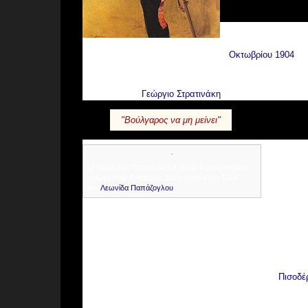
Παρά τις συνεχείς 
βουλγαρικές ομάδες
Οκτωβρίου
1904
βρ
Βλάχου περικυκλώθηκε από Τουρκικό απόσπασμα 150 αν
επικεφαλής των ανδρών του. Στην επιχείρηση αυτή τρα
του φίλου του,
Γεώργιο Στρατινάκη
. Η τελευταία του φρ
"
Βούλγαρος να μη μείνει
"
Γύρω απ
παραλαβ
Ο τάφος του Παύλου Μελά όπως δημιουργήθηκε
ποιος ήτ
πρώτα στην Καστοριά. Φωτογραφία του 1904
δημιουρ
του
Λεωνίδα Παπάζογλου
.
τη Στάτι
Στάτιστ
Καστοριάς Γερμανού Καραβαγγέλη ή του οπλαρχηγού Κύρ
ο θάνατος του Μελά είχε μαθευτεί στην Αθήνα και η Το
βρουν το πτώμα ώστε να το χρησιμοποιήσουν ως απόδειξ
την εκταφή εμφανίστηκε Τουρκικός στρατός. Τότε έκοψε
Πύλη του Ναού της Αγίας Παρασκευής στο χωριό
Πισοδέ
αναγνώριση. Ο Γερμανός Καραβαγγέλης, που γνώριζε τα
και απαιτούσε να τους δοθεί το σώμα "κάποιου Ζέζα" 