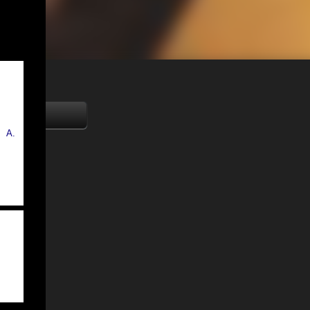
ειας
ντας
ωση
υς
Α.
οντας
ε
ι στη
νομα
ες,
ς και
ύλου