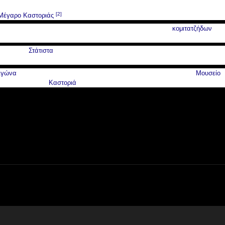
ων και Ελλήνων κατάφερε να του δοθεί το σώμα το οποίο και τάφηκε στο
[2]
Μέγαρο Καστοριάς
.
έγινε πιο έντονη, περιορίζοντας τη δράση των Βούλγαρων
κομιτατζήδων
, και
δονίας με την Ελλάδα.
 το χωριό
Στάτιστα
ενώ πλήθος προτομών του στολίζουν πλατείες πόλεων με
αι σε άλλες πόλεις της Ελλάδας.
Αγώνα
, και πολλά προσωπικά του αντικείμενα εκτίθενται τώρα στο
Μουσείο
λος Μελάς
στην
Καστοριά
.