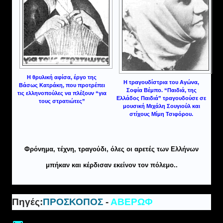
Η θρυλική αφίσα, έργο της
Η τραγουδίστρια του Αγώνα,
Βάσως Κατράκη, που προτρέπει
Σοφία Βέμπο. “Παιδιά, της
τις ελληνοπούλες να πλέξουν “για
Ελλάδος Παιδιά” τραγουδούσε σε
τους στρατιώτες”
μουσική Μιχάλη Σουγιούλ και
στίχους Μίμη Τσιφόρου.
Φρόνημα, τέχνη, τραγούδι, όλες οι αρετές των Ελλήνων
μπήκαν και κέρδισαν εκείνον τον πόλεμο..
Πηγές:
ΠΡΟΣΚΟΠΟΣ
-
ΑΒΕΡΩΦ