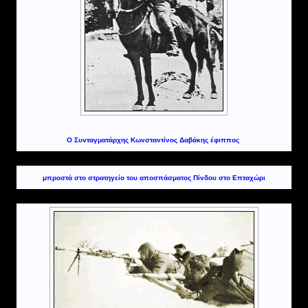
Ο Συνταγματάρχης Κωνσταντίνος Δαβάκης έφιππος
μπροστά στο στρατηγείο του αποσπάσματος Πίνδου στο Επταχώρι