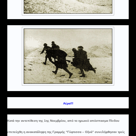
Αέρα!!!
Κατά την αντεπίθεση της 1ης Νοεμβρίου, από το ηρωικό απόσπασμα Πίνδου
επετεύχθη η ανακατάληψη της Γραμμής “Γύφτισσα – Οξυά” συνελήφθησαν τρείς