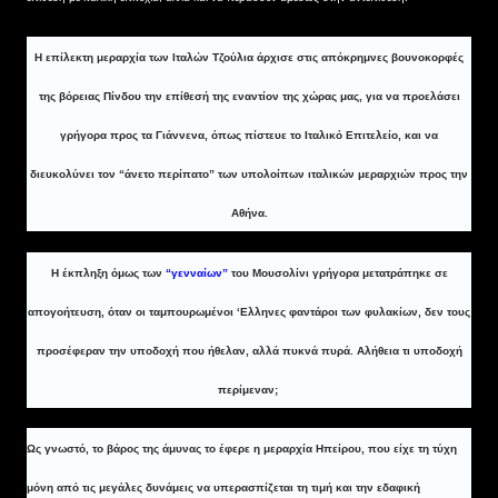
H επίλεκτη μεραρχία των Ιταλών Τζούλια άρχισε στις απόκρημνες βουνοκορφές
της βόρειας Πίνδου την επίθεσή της εναντίον της χώρας μας, για να προελάσει
γρήγορα προς τα Γιάννενα, όπως πίστευε το Ιταλικό Επιτελείο, και να
διευκολύνει τον “άνετο περίπατο” των υπολοίπων ιταλικών μεραρχιών προς την
Αθήνα.
Η έκπληξη όμως των
“γενναίων”
του Μουσολίνι γρήγορα μετατράπηκε σε
απογοήτευση, όταν οι ταμπουρωμένοι ‘Ελληνες φαντάροι των φυλακίων, δεν τους
προσέφεραν την υποδοχή που ήθελαν, αλλά πυκνά πυρά. Αλήθεια τι υποδοχή
περίμεναν;
Ως γνωστό, το βάρος της άμυνας το έφερε η μεραρχία Ηπείρου, που είχε τη τύχη
μόνη από τις μεγάλες δυνάμεις να υπερασπίζεται τη τιμή και την εδαφική