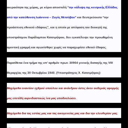
ακεραιότητα της χώρας, με κύρια αποστολή
“την κάλυψη της κεντρικής Ελλάδος
από την κατεύθυνση Ιωάννινα – Ζυγός Μετσόβου”
και δευτερεύουσα “την
προάσπιση εθνικού εδάφους”, και η οποία με απόφαση του διοικητή της
υποστράτηγου Χαράλαμπου Κατσιμήτρου, δεν εγκατέλειψε την προωθημένη
αμυντική γραμμή και αγωνίσθηκε χωρίς να παραχωρίσει εθνικό έδαφος.
Παρατίθεται ένα τμήμα της υπ’ αριθμόν πρωτ. 30904 γενικής διαταγής της VIII
Μεραρχίας της 30 Οκτωβρίου 1940. (Υποστράτηγος Χ. Κατσιμήτρος):
Μαχόμεθα εναντίον εχθρού υπούλου και ανάνδρου όστις άνευ ουδεμιάς αφορμής
μας επετέθη αιφνιδιαστικώς ίνα μας υποδουλώσει.
Μαχόμεθα δια τας εστίας μας και τας οικογενείας μας και δια την ελευθερίαν μας.