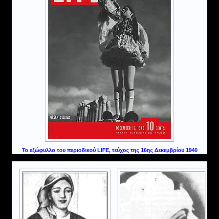
Το εξώφυλλο του περιοδικού LIFE, τεύχος της 16ης Δεκεμβρίου 1940