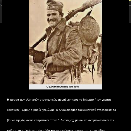
Η πορεία των ελληνικών στρατιωτικών μονάδων προς το Μέτωπο ήταν γεμάτη
κακουχίες. ‘Ομως ο βαρύς χειμώνας, ο ενθουσιασμός του ελληνικού στρατού και τα
βουνά της Αλβανίας επιτρέπουν στους ‘Ελληνες όχι μόνον να αντιμετωπίσουν την
επίθεση με ιταλική επιτυχία, αλλά και να περάσουν αμέσως στην αντεπίθεση.