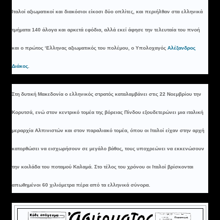
Ιταλοί αξιωματικοί και διακόσιοι είκοσι δύο οπλίτες, και περιήλθαν στα ελληνικά
τμήματα 140 άλογα και αρκετά εφόδια, αλλά εκεί άφησε την τελευταία του πνοή
και ο πρώτος ‘Ελληνας αξιωματικός του πολέμου, ο Υπολοχαγός
Αλέξανδρος
Διάκος
.
Στη δυτική Μακεδονία ο ελληνικός στρατός καταλαμβάνει στις 22 Νοεμβρίου την
Κορυτσά, ενώ στον κεντρικό τομέα της βόρειας Πίνδου εξουδετερώνει μια ιταλική
μεραρχία Αλπινιστών και στον παραλιακό τομέα, όπου οι Ιταλοί είχαν στην αρχή
κατορθώσει να εισχωρήσουν σε μεγάλο βάθος, τους υποχρεώνει να εκκενώσουν
την κοιλάδα του ποταμού Καλαμά. Στο τέλος του χρόνου οι Ιταλοί βρίσκονται
απωθημένοι 60 χιλιόμετρα πέρα από τα ελληνικά σύνορα.