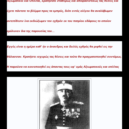
Αξιωματικοί και Οπλίται, κρατήσατε σταθερώς και αποφασιστικώς τας θέσεις και
έχετε πάντοτε το βλέμμα προς τα εμπρός, διότι εντός ολίγου θα αναλάβωμεν
αντεπίθεσιν ίνα εκδιώξωμεν τον εχθρόν εκ του πατρίου εδάφους το οποίον
εμόλυνεν δια της παρουσίας του…
Εγγύς είναι η ημέρα καθ’ ήν ο άνανδρος και δειλός εχθρός θα ριφθεί εις την
θάλασσαν. Κρατήστε ισχυρώς τας θέσεις και τούτο θα πραγματοποιηθεί συντόμως.
Η παρούσα να κοινοποιηθεί εις άπαντας τους υφ’ υμάς Αξιωματικούς και οπλίτας
.