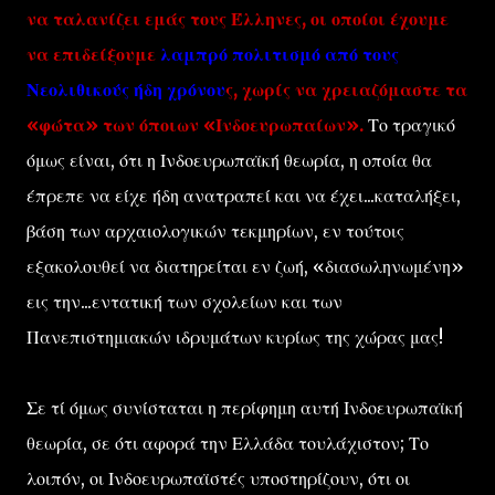
να ταλανίζει εμάς τους Έλληνες, οι οποίοι έχουμε
να επιδείξουμε
λαμπρό πολιτισμό από τους
Νεολιθικούς ήδη χρόνου
ς, χωρίς να χρειαζόμαστε τα
«φώτα» των όποιων «Ινδοευρωπαίων».
Το τραγικό
όμως είναι, ότι η Ινδοευρωπαϊκή θεωρία, η οποία θα
έπρεπε να είχε ήδη ανατραπεί και να έχει...καταλήξει,
βάση των αρχαιολογικών τεκμηρίων, εν τούτοις
εξακολουθεί να διατηρείται εν ζωή, «διασωληνωμένη»
εις την...εντατική των σχολείων και των
Πανεπιστημιακών ιδρυμάτων κυρίως της χώρας μας!
Σε τί όμως συνίσταται η περίφημη αυτή Ινδοευρωπαϊκή
θεωρία, σε ότι αφορά την Ελλάδα τουλάχιστον; Το
λοιπόν, οι Ινδοευρωπαϊστές υποστηρίζουν, ότι οι