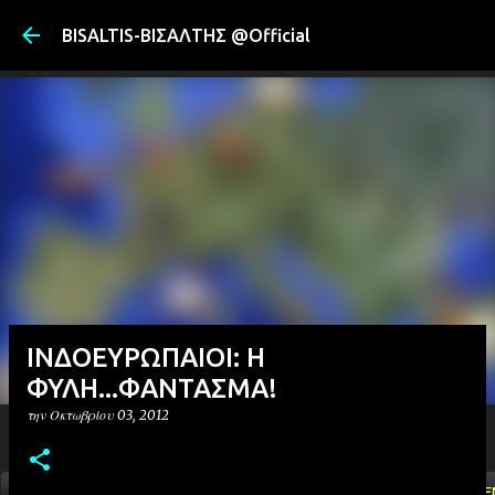
Μετάβαση στ
BISALTIS-ΒΙΣΑΛΤΗΣ @Official
ΙΝΔΟΕΥΡΩΠΑΙΟΙ: Η
ΦΥΛΗ...ΦΑΝΤΑΣΜΑ!
την
Οκτωβρίου 03, 2012
ΑΡΧΙΚΗ
YOUTUBE
FACEBOOK
''ΜΑΓΕΜΕ