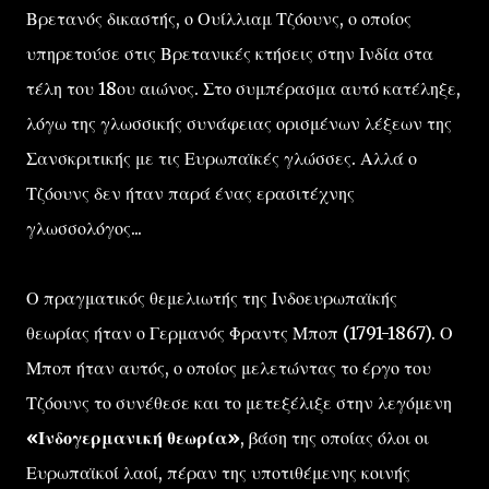
Βρετανός δικαστής, ο Ουίλλιαμ Τζόουνς, ο οποίος
υπηρετούσε στις Βρετανικές κτήσεις στην Ινδία στα
τέλη του 18ου αιώνος. Στο συμπέρασμα αυτό κατέληξε,
λόγω της γλωσσικής συνάφειας ορισμένων λέξεων της
Σανσκριτικής με τις Ευρωπαϊκές γλώσσες. Αλλά ο
Τζόουνς δεν ήταν παρά ένας ερασιτέχνης
γλωσσολόγος...
Ο πραγματικός θεμελιωτής της Ινδοευρωπαϊκής
θεωρίας ήταν ο Γερμανός Φραντς Μποπ (1791-1867). Ο
Μποπ ήταν αυτός, ο οποίος μελετώντας το έργο του
Τζόουνς το συνέθεσε και το μετεξέλιξε στην λεγόμενη
«Ινδογερμανική θεωρία»
, βάση της οποίας όλοι οι
Ευρωπαϊκοί λαοί, πέραν της υποτιθέμενης κοινής