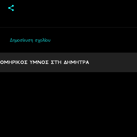
Δημοσίευση σχολίου
Σ
χ
ΟΜΗΡΙΚΟΣ ΥΜΝΟΣ ΣΤΗ ΔΗΜΗΤΡΑ
ό
λ
ι
α