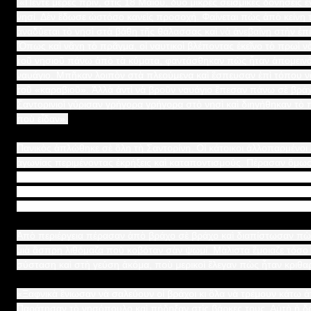
«Πέντε μέρες πρίν, στὶς 18 Μαΐου, δυὸ μικρὲς σεισμικὲς δονήσεις ἒ
νησί. Δὲν ἒδωσε ὡστόσο κανεὶς προσοχή. Φαίνεται πὼς ἀπὸ κείνη τ
ἀναδύεται τὸ νησὶ στὰ βάθη τῆς θάλασσας καὶ νὰ ἀνεβαίνῃ στὴν ἐπ
Ὃπως καὶ νἂχῃ τὸ πρᾶγμα, οἱ ναυτικοὶ βλέποντας ἐκεῖνο τὸ πρωὶ νὰ
τοῦ νησιοῦ πάνω ἀπὸ τὰ κύματα, φαντάσθηκαν πὼς ἦταν ἀπομεινά
ναυάγιο. Μπῆκαν λοιπὸν στὰ πλεούμενα καὶ ἒσπευσαν ἐπὶ τόπου ν
τοῦ «καραβιοῦ». Ἀλλὰ ἀντὶ νὰ βροῦν ναυάγιο ἒπεσαν πάνω σὲ βράχ
Σαντορινιοὶ γύρισαν γρήγορα γρήγορα στὸ νησὶ καὶ διηγήθηκαν τὸ
ποὺ εἶδαν».
Πανικὸς ἁπλώθηκε σὲ ὃλη τὴ Σαντορίνη. Οἱ κάτοικοι ἀλλοπαρμένοι 
ἀγωνίας περιμένοντας ἐκρήξεις καὶ καταποντισμούς. Πέρασαν ὃμως 
συμφορὰ δὲν ἒγινε. Τότε μερικοὶ θαρραλέοι Σαντορινιοὶ ἀποφάσισα
δοῦν ἀπὸ κοντὰ τί συμβαίνει. Γύρισαν γύρω γύρω μὲ τὶς βάρκες το
δὲν ὑπῆρχε κίνδυνος, ζύγωσαν ἀκόμα πιὸ κοντὰ καὶ πάτησαν τὴν 
Ἀπὸ περιέργεια πέρασαν ἀπὸ βράχο σὲ βράχο καὶ διαπίστωσαν πὼ
μιὰ ἂσπρη λιθόμαζα ποὺ κοβόταν σὰν ψωμί. Μὰλιστα ἒμοιαζε τόσ
σύσταση καὶ στὴ γεύση ἀκόμα, ποὺ μερικοὶ ἒλεγαν πὼς ἦταν κριθ
«Ξαφνικὰ ἒνιωσαν νὰ σαλεύουν οἱ βράχοι κι ὃλα νὰ τρέμουν κάτω ἀ
Παράτησαν τὸ νησόπουλο καὶ πήδηξαν στὶς βάρκες τους. Αὐτὴ ἡ δ