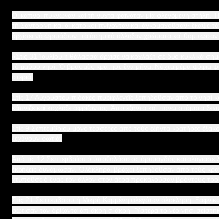
Οἱ καπνοὶ πύκνωναν καὶ τὴ νύχτα φαινόταν μία φλεγόμενη στήλη. 
τὴ Σαντορίνη καὶ οἱ κάτοικοι πνίγονταν καὶ ἀγκομαχοῦσαν· ἒκαψε τ
ἀρχίσει νὰ ὡριμάζουν· τὰ ἀσημικὰ ἂλλαξαν χρώματα καὶ θάμπωσαν
«Στὶς 31 Ἰουλίου ἡ θάλασσα ἂρχισε νὰ κοχλάζῃ σὲ δύο κυκλικὰ σημε
τὸ μαῦρο νησί. Ὁ βρασμὸς κράτησε ἓνα μῆνα. Νύχτα μέρα ψόφια ψά
στεριά.
Στὶς 17 Αὐγούστου πίδακες πυριφλεγεῖς ξεπηδοῦσαν ἀπὸ τὸ νησὶ 
κάπνιζε καὶ κόχλαζε ἀφρίζοντας. Ἀπὸ ἐξήντα καὶ πάνω στὸματα ξεχ
Στὶς 9 Σεπτεμβρίου μόνο τέσσερες ἀπὸ τοὺς ἑξήντα κρατῆρες ἒξα
ξεχύνουν φωτιά.
Ἀπὸ τὶς 12 Σεπτεμβρίου ὁ ὑποθαλάσσιος ὀρυμαγδὸς καταλάγιασε λί
ἐκρήξεις δυνάμωσαν. Ὁλόκληροι βράχοι ξεπηδοῦσαν ἀπὸ τοὺς κρα
χτυποῦσε ὁ ἓνας τὸν ἂλλον στὸν ἀέρα προκαλοῦσαν βρόντους τρο
Στὶς 21 Σεπτεμβρίου ἡ Μικρὴ Καμμένη φλεγόταν ὁλόκληρη. Ξαφνικὰ
φώτισαν τὸν ὁρίζοντα ἀπ΄ἂκρη σ΄ἂκρη. Ὓστερα τὸ νέο νησὶ σείστη