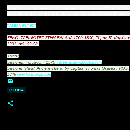
Οἱ Σαντορινιοὶ ὠνόμασαν τὸν κρατῆρα τοῦ ἡφαιστείου Μεγάλο Καμί
κρατῆρα ὑπάρχουν τρία στόμια ποὺ μοιάζουν μὲ πελώριες θρακιές
"ΑΝΙΧΝΕΥΤΕΣ"
ΞΕΝΟΙ ΤΑΞΙΔΙΩΤΕΣ ΣΤΗΝ ΕΛΛΑΔΑ 1700-1800, Τόμος Β’, Κυριάκο
1991, σελ. 53-58.
Χᾶρτες
Santorini, Porcacchi, 1576
raremapsandbooks.com
Santοrin Island, Ancient Thera, by Captain Thomas Graves FRGS,
1848
www.lib.utexas.edu
ΙΣΤΟΡΙΑ