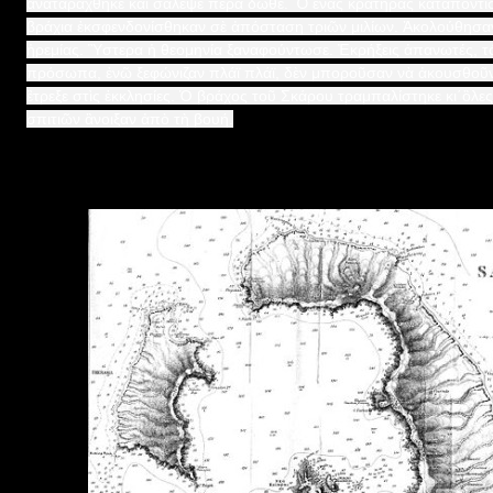
ἀναταράχθηκε καὶ σάλεψε πέρα δῶθε. Ὃ ἓνας κρατῆρας καταποντί
βράχια ἐκσφενδονίσθηκαν σὲ ἀπόσταση τριῶν μιλίων. Ἀκολούθησα
ἠρεμίας. Ὓστερα ἡ θεομηνία ξαναφούντωσε. Ἐκρήξεις ἀπανωτές, 
πρόσωπα, ἐνῶ ξεφώνιζαν πλάϊ πλάϊ, δὲν μποροῦσαν νὰ ἀκουσθοῦ
ἒτρεξε στὶς ἐκκλησίες. Ὁ βράχος τοῦ Σκάρου τραμπαλίστηκε κι΄ὃλες
σπιτιῶν ἂνοιξαν ἀπὸ τὴ βουή.