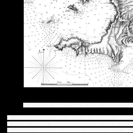
Santοrin Island, Ancient Thera, by Captain Thomas Gra
Ὣς τὸ Φεβρουάριο τοῦ 1708 οἱ ἐκρήξεις δὲν σταμάτησαν καθόλου.
τὸ ἡφαίστειο ξέσπασε. Ὁλόκληρα βουνὰ τινάχτηκαν ἀπὸ τὸν κρατῆρα
μουγκρητὰ ὑποχθόνια ἒκοβαν τὴν ἀνάσα, ἡ θάλασσα ἒβραζε. Κάθε δ