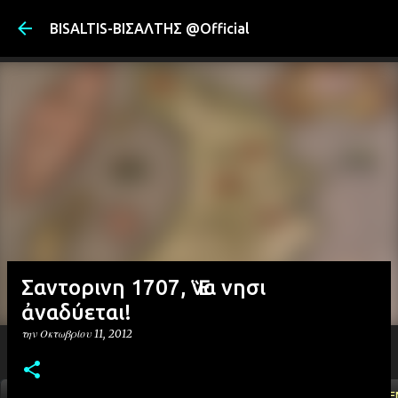
Μετάβαση στ
BISALTIS-ΒΙΣΑΛΤΗΣ @Official
Σαντορινη 1707, Ἓνα νησι
ἀναδύεται!
την
Οκτωβρίου 11, 2012
ΑΡΧΙΚΗ
YOUTUBE
FACEBOOK
''ΜΑΓΕΜΕ