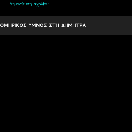
Δημοσίευση σχολίου
Σ
χ
ΟΜΗΡΙΚΟΣ ΥΜΝΟΣ ΣΤΗ ΔΗΜΗΤΡΑ
ό
λ
ι
α