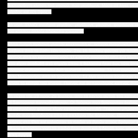
ἀνεπαίσθητη κίνηση τοῦ νησιοῦ, ποὺ μεγάλωνε. Μέσα σὲ λίγες μέρε
φάρδος καὶ ἒξη ὓψος».
Τὸ νησὶ, ἂλλαζε συνέχεια μέγεθος· μεγάλωνε, μίκραινε, φούσκωνε 
τοῦ κόλπου ἂλλαζε ἀδιάκοπα χρώματα.
«Ἀπὸ ζωηρὴ πράσινη γινόταν κοκκινωπὴ κι΄ ὓστερα ἀνοιχτοκίτρινη
ἀνέβαινε ἀπὸ τὰ βάθη τῶν νερῶν. Στὶς 16 Ἰουλίου φάνηκε γιὰ πρώτ
καπνὸς ἀπὸ τὸ καινούργιο νησί. Ὁ καπνὸς τιναζόταν ἀπὸ ἓνα κομ
ποὺ εἶχαν ἀναδυθῇ στὸ σημεῖο ὃπου ἡ θάλασσα ἦταν ἒως τότε ἂπα
βράχους σχηματίσθηκαν δυὸ χωριστὰ νησόπουλα. Τὸ ἓνα ὠνομάσθ
ἂλλο Μαυρονήσι, ἀπὸ τὸ χρῶμα τους. Σὲ λίγο ὡστόσο ἐνώθηκαν καὶ
ἒγιναν τὸ κέντρο τοῦ νησιοῦ. Πυκνὸς καὶ ἀσπρουδερὸς καπνὸς ἀνέ
Τὴ νύχτα τῆς 19 πρὸς 20 Ἰουλίου, ἀπὸ τὸ κέντρο αὐτοῦ τοῦ καπν
Οἱ Σαντορινιοὶ πανικοβλήθηκαν. Οἱ Τοῦρκοι ποὺ βρίσκονταν ἐκεῖνες 
νὰ εἰσπράξουν φόρους εἶχαν κατατρομοκρατηθῇ. Ξέφρενοι μπροστ
φωτιᾶς ποὺ ξεπηδοῦσε ἀπὸ τὰ σπλάχνα τῆς θάλασσας, ἐξώρκιζαν 
δεήσεις στὸ Θεὸ καὶ καλοῦσαν τὰ παιδιὰ νὰ βγοῦν στοὺς δρόμους 
«Κύριε Ἐλέησον» γιατὶ τὰ παιδιὰ ἦταν ἁγνὰ καὶ ἡ δέησή τους μπορ
θεϊκὴ ὀργή».