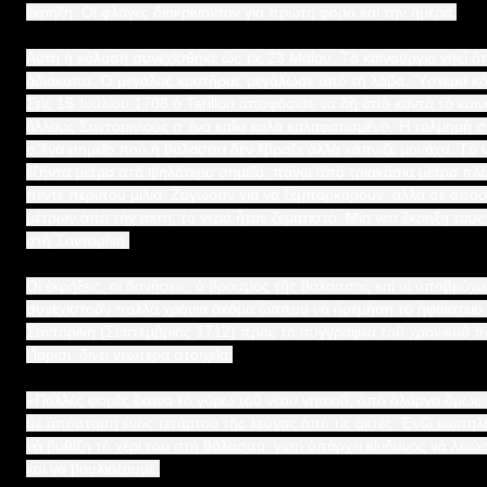
ἒκρηξη. Οἱ φλόγες διακρίνονταν γιὰ πρώτη φορὰ καὶ τὴν ἡμέρα.
Αὐτὴ ἡ κόλαση συνεχίσθηκε ὣς τὶς 23 Μαΐου. Τὸ καινούργιο νηςὶ 
ἀδιάκοπα. Ὁ μεγάλος κρατῆρας μεγάλωσε ἀπὸ τὴ λάβα. Ὓστερα κό
Στὶς 15 Ἰουλίου 1708 ὁ Tarillon ἀποφάσισε νὰ δῇ ἀπὸ κοντὰ τὸ και
ἂλλους Σαντορινιοὺς σ΄ἓνα καΐκι καλὰ καλαφατισμένο. Ἡ τολμηρὴ 
σ΄ἓνα σημεῖο ποὺ ἡ θάλασσα δὲν ἒβραζε ἀλλὰ κάπνιζε μονάχα. Τὸ ν
ἑξήντα μέτρα στὸ ψηλότερο σημεῖο, πάνω ἀπὸ τριακόσια μέτρα πλά
πέντε περίπου μίλια. Ζύγωσαν γιὰ νὰ ξεμπαρκάρουν, ἀλλὰ σὲ ἀπό
μέτρων ἀπὸ τὴν ἀκτή, τὸ νερὸ ἦταν ζεματιστό. Μία νέα ἒκρηξη τοὺ
στὴ Σαντορίνη.
Οἱ ἐκρήξεις, οἱ δονήσεις, ὁ βρασμὸς τῆς θάλασσας καὶ οἱ ὑποβρύχι
συνεχιστοῦν πολλὰ χρόνια ἀκόμα ὢσπου νὰ ἠρεμήσῃ τὸ ἡφαίστειο
Σαντορίνη (Σεπτέμβριος 1712) πρὸς τὸ συγγραφέα τοῦ χρονικοῦ π
Παρίσι, δίνει νεώτερα στοιχεῖα:
«Πολλὲς φορὲς ἒκανα τὸ γύρω τοῦ νέου νησιοῦ, ἀπὸ ἀλάργα ὃμως γ
σὲ ἀπόσταση ἑνὸς τετάρτου τῆς λεύγας ἀπὸ τὶς ἀκτές. Ἐνῶ κωπηλ
νὰ βυθίζῃ τὸ χέρι του στὴ θάλασσα, γιατὶ ὑπάρχει κίνδυνος νὰ λει
καὶ νὰ βουλιάξουμε.