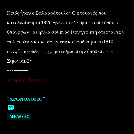
Ποιός ἦταν ὁ Βαλασσόπουλος;Ὁ ὑπουργός πού
κατεδικάσθη τό 1876 -βάσει τοῦ νόμου περί εὐθύνης
ὑπουργῶν- σέ φυλάκισι ἑνός ἔτους,τριετῆ στέρησι τῶν
πολιτικῶν δικαιωμάτων του καί πρόστιμο 56.000
δρχ.,ὥς ἀποδέκτης χρηματισμοῦ στήν ὑπόθεσι τῶν
Σιμονιακῶν.
----------
Ανδρέας Τενεεύς
"ΧΡΟΝΟΛΟΓΙΟ"
ΛΕΗΛΑΣΙΕΣ