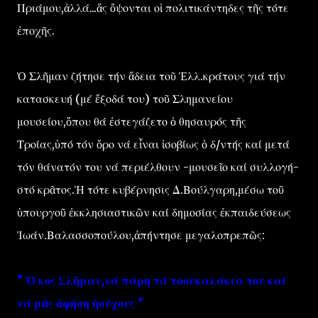
Πριάμου,ἀλλά...ἄς ὄψονται οἱ πολιτικάντηδες τῆς τότε
ἐποχῆς.
Ὁ Σλῆμαν ζήτησε τήν ἄδεια τοῦ Ἑλλ.κράτους γιά τήν
κατασκευή (μέ ἔξοδά του) τοῦ Σλημανείου
μουσείου,ὅπου θά ἐστεγάζετο ὁ θησαυρός τῆς
Τροίας,ὑπό τόν ὅρο νά εἶναι ἰσοβίως ὁ δ/ντής καί μετά
τόν θάνατόν του νά περιέλθουν -μουσεῖο καί συλλογή-
στό κρᾶτος.Ἡ τότε κυβέρνησις Δ.Βούλγαρη,μέσω τοῦ
ὑπουργοῦ ἐκκλησιαστικῶν καί δημοσίας ἐκπαιδεύσεως
Ἰωάν.Βαλασσοπούλου,ἀπήντησε μεγαλοπρεπῶς:
" Ὁ κος Σλῆμαν,νά πάρη τά τσουκαλάκια του καί
νά μᾶς ἀφήση ἠσύχους "