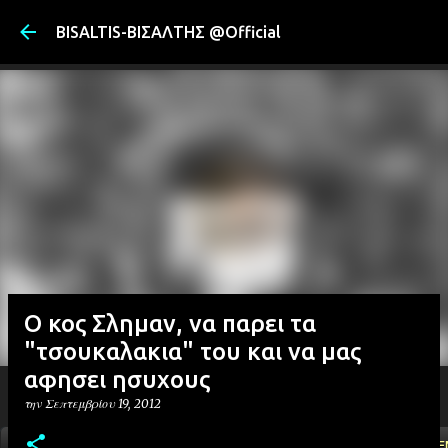
Μετάβαση στ
BISALTIS-ΒΙΣΑΛΤΗΣ @Official
Ο κος Σλημαν, να παρει τα
"τσουκαλακια" του και να μας
αφησει ησυχους
την
Σεπτεμβρίου 19, 2012
ΑΡΧΙΚΗ
YOUTUBE
FACEBOOK
''ΜΑΓΕΜΕ