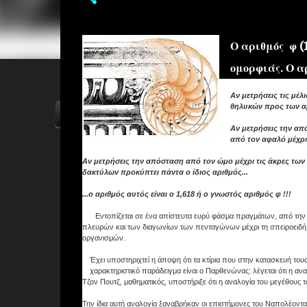
Ο αριθμός φ (1
ομορφιάς. Ο αρ
Αν μετρήσεις τις μέ
θηλυκών προς των αρ
ΑΡΧΙΚΗ
YOUTUBE
FACEBOOK
Αν μετρήσεις την απ
από τον αφαλό μέχρι
Αν μετρήσεις την απόσταση από τον ώμο μέχρι τις άκρες των 
δακτύλων προκύπτει πάντα ο ίδιος αριθμός...
...ο αριθμός αυτός είναι ο 1,618 ή ο γνωστός αριθμός φ !!!
Εντοπίζεται σε ένα απίστευτα ευρύ φάσμα πραγμάτων, από την 
πλευρών και των διαγωνίων των πενταγώνων μέχρι τη σπειροειδή
οργανισμών.
Έχει υποστηριχτεί η άποψη ότι τα κτίρια που στην κατασκευή τους
χαρακτηριστικό παράδειγμα είναι ο Παρθενώνας: λέγεται ότι η α
Τζον Πουτζ, μαθηματικός, υποστήριξε ότι η αναλογία του μεγέθους
Την ίδια αυτή αναλογία ξαναβρήκαν οι επιστήμονες του Ναπολέοντα