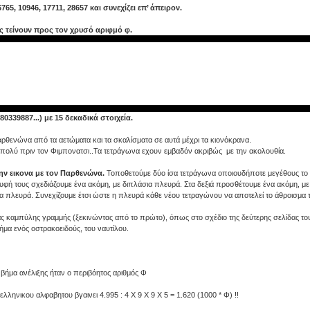
 6765, 10946, 17711, 28657 και συνεχίζει επ’ άπειρον.
ς τείνουν προς τον χρυσό αριφμό φ.
39887...) με 15 δεκαδικά στοιχεία.
αρθενώνα από τα αετώματα και τα σκαλίσματα σε αυτά μέχρι τα κιονόκρανα.
ι πολύ πριν τον Φιμπονατσι..Τα τετράγωνα εχουν εμβαδόν ακριβώς με την ακολουθία.
ν εικονα με τον Παρθενώνα.
Τοποθετούμε δύο ίσα τετράγωνα οποιουδήποτε μεγέθους το
ρυφή τους σχεδιάζουμε ένα ακόμη, με διπλάσια πλευρά. Στα δεξιά προσθέτουμε ένα ακόμη, με
α πλευρά. Συνεχίζουμε έτσι ώστε η πλευρά κάθε νέου τετραγώνου να αποτελεί το άθροισμα 
ιας καμπύλης γραμμής (ξεκινώντας από το πρώτο), όπως στο σχέδιο της δεύτερης σελίδας το
ήμα ενός οστρακοειδούς, του ναυτίλου.
ο βήμα ανέλιξης ήταν ο περιβόητος αριθμός Φ
ληνικου αλφαβητου βγαινει 4.995 : 4 Χ 9 Χ 9 Χ 5 = 1.620 (1000 * Φ) !!