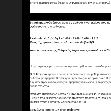
Επίσης ανακαλύφθηκε ότι και το DNA ακολουθεί την αναλογία αλλά 
Σε μαθηματικούς όρους, χρυσός αριθμός είναι εκείνος που αν
υψώσουμε στο τετράγωνο.
1 + Φ = Φ * Φ, δηλαδή 1 + 1.618 = 1.618 * 1.618 = 2.618.
Ένας εύχρηστος τύπος υπολογισμού: Φ=(1+√5)/2
και ο παντογνώστης Ελληνικός λόγος οπως αποκαλυψε ο Ελ. 
Η πρώτη αναφορά σε αυτόν το «χρυσό» αριθμό, τον αποκαλούμενο α
Ο Πυθαγόρας
ήταν ο πρώτος που διατύπωσε τον μαθηματικό ορισμ
ευθύγραμμα τμήματα. Η σκέψη του ήταν πως αν υπάρχει ένα ευθύγρα
τμήματος προς όλο το μήκος του τμήματος να είναι ίσο με το μήκος
είδους αναλογία.
Μετά από πάρα πολλά χρόνια ο
Fibonacci
ανακάλυψε μία ακολουθί
.
Για να προκύψει νέος αριθμός θα πρέπει να προστεθούν μεταξύ του
ισχύει η σχέση και για τον δεύτερο ισχύει α =2α .
Ξεκινώντας από το 1 η ακολουθία είναι