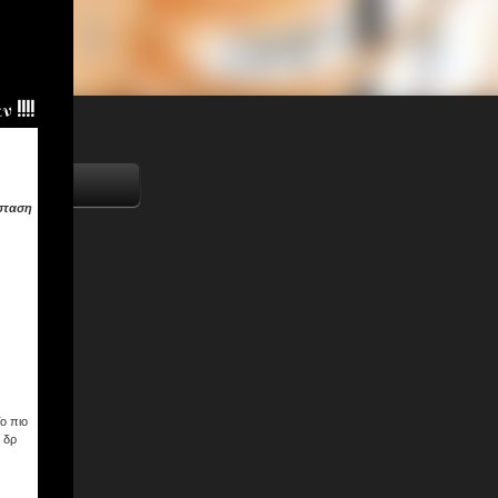
!!!!
σταση
ο πιο
 δρ