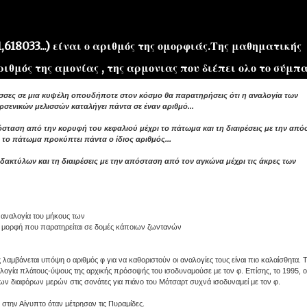
,618033...) είναι ο αριθμός της ομορφιάς.Της μαθηματικής
ιθμός της αμονίας , της αρμονιας που διέπει ολο το σύμπαν 
λισσες σε μια κυψέλη οπουδήποτε στον κόσμο θα παρατηρήσεις ότι η αναλογία των
σενικών μελισσών καταλήγει πάντα σε έναν αριθμό...
''ΜΑΓΕΜΕΝΕΣ'' /PROJECT
ΣΧΕΤΙΚΑ/ABOUT
όσταση από την κορυφή του κεφαλιού μέχρι το πάτωμα και τη διαιρέσεις με την από
 το πάτωμα προκύπτει πάντα ο ίδιος αριθμός...
δακτύλων και τη διαιρέσεις με την απόσταση από τον αγκώνα μέχρι τις άκρες των
αναλογία του μήκους των
 μορφή που παρατηρείται σε δομές κάποιων ζωντανών
 λαμβάνεται υπόψη ο αριθμός φ για να καθοριστούν οι αναλογίες τους είναι πιο καλαίσθητα. Τ
ναλογία πλάτους-ύψους της αρχικής πρόσοψής του ισοδυναμούσε με τον φ. Επίσης, το 1995, ο
 των διαφόρων μερών στις σονάτες για πιάνο του Μότσαρτ συχνά ισοδυναμεί με τον φ.
 στην Αίγυπτο όταν μέτρησαν τις Πυραμίδες.