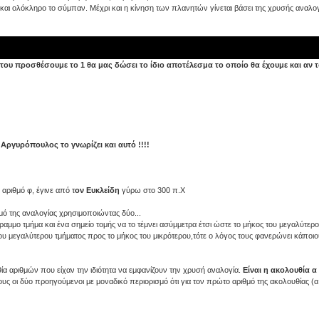
και ολόκληρο το σύμπαν. Μέχρι και η κίνηση των πλανητών γίνεται βάσει της χρυσής αναλογ
 του προσθέσουμε το 1 θα μας δώσει το ίδιο αποτέλεσμα το οποίο θα έχουμε και αν 
Αργυρόπουλος το γνωρίζει και αυτό !!!!
ριθμό φ, έγινε από τ
ον Ευκλείδη
γύρω στο 300 π.Χ
ό της αναλογίας χρησιμοποιώντας δύο...
μμο τμήμα και ένα σημείο τομής να το τέμνει ασύμμετρα έτσι ώστε το μήκος του μεγαλύτερ
 του μεγαλύτερου τμήματος προς το μήκος του μικρότερου,τότε ο λόγος τους φανερώνει κάποιο
α αριθμών που είχαν την ιδιότητα να εμφανίζουν την χρυσή αναλογία.
Είναι η ακολουθία α
ς οι δύο προηγούμενοι με μοναδικό περιορισμό ότι για τον πρώτο αριθμό της ακολουθίας (α