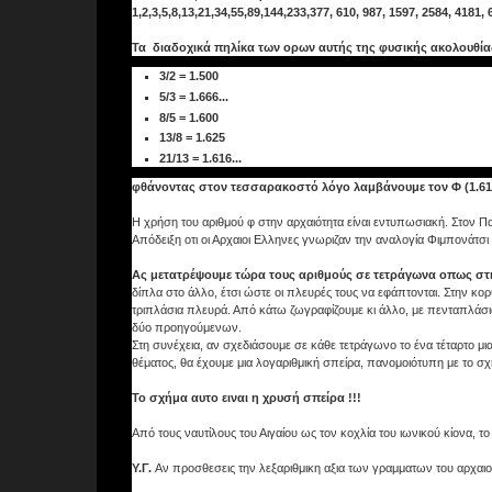
1,2,3,5,8,13,21,34,55,89,144,233,377, 610, 987, 1597, 2584, 4181,
Τα διαδοχικά πηλίκα των ορων αυτής της φυσικής ακολουθία
3/2 = 1.500
5/3 = 1.666...
8/5 = 1.600
13/8 = 1.625
21/13 = 1.616...
φθάνοντας στον τεσσαρακοστό λόγο λαμβάνουμε τον Φ (1.61803
Η χρήση του αριθμού φ στην αρχαιότητα είναι εντυπωσιακή. Στον Π
Απόδειξη οτι οι Αρχαιοι Ελληνες γνωριζαν την αναλογία Φιμπονάτσ
Ας μετατρέψουμε τώρα τους αριθμούς σε τετράγωνα οπως στη
δίπλα στο άλλο, έτσι ώστε οι πλευρές τους να εφάπτονται. Στην κο
τριπλάσια πλευρά. Από κάτω ζωγραφίζουμε κι άλλο, με πενταπλάσι
δύο προηγούμενων.
Στη συνέχεια, αν σχεδιάσουμε σε κάθε τετράγωνο το ένα τέταρτο μ
θέματος, θα έχουμε μια λογαριθμική σπείρα, πανομοιότυπη με το σχ
Το σχήμα αυτο ειναι η χρυσή σπείρα !!!
Από τους ναυτίλους του Αιγαίου ως τον κοχλία του ιωνικού κίονα, τ
Υ.Γ.
Αν προσθεσεις την λεξαριθμικη αξια των γραμματων του αρχαιοελ