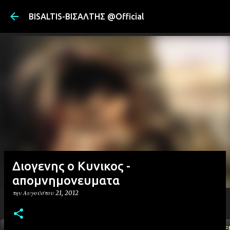
Μετάβαση στ
BISALTIS-ΒΙΣΑΛΤΗΣ @Official
Διογενης ο Κυνικος -
απομνημονευματα
την
Αυγούστου 21, 2012
ΑΡΧΙΚΗ
YOUTUBE
FACEBOOK
''ΜΑΓΕΜΕ