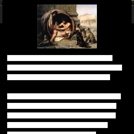
-Ο Πλάτων τιμούσε τον Διογένη, που τον ονόμαζε «Σωκράτη
μαινόμενο», εκείνος όμως δεν είχε σε μεγάλη υπόληψη τον ιδρυτή
της Ακαδημίας και δεν άφηνε ευκαιρία να τον ειρωνεύεται.
Όταν ο Πλάτων διατύπωσε τον γνωστό ορισμό για τον άνθρωπο:
«Ζώον δίπουν άπτερον» (ζώο με δύο πόδια και χωρίς φτερά) ο
Διογένης μάδησε ένα πετεινό και τον παρουσίασε στην αγορά
λέγοντας «Ιδού ο άνθρωπος του Πλάτωνος» κι αυτός τότε