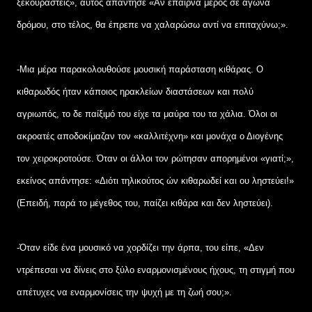
ξεκουραστείς», αυτός απάντησε «Αν έπαιρνα μέρος σε αγώνα
δρόμου, στο τέλος, θα έπρεπε να χαλαρώσω αντί να επιταχύνω;».
-Μια μέρα παρακολουθούσε μουσική παράσταση κιθάρας. Ο
κιθαρωδός ήταν κάποιος ηρακλείων διαστάσεων και πολύ
αγριωπός, το δε παίξιμό του είχε τα μαύρα του τα χάλια. Όλοι οι
ακροατές αποδοκίμαζαν τον «καλλιτέχνη» και μονάχα ο Διογένης
τον χειροκροτούσε. Όταν οι άλλοι τον ρώτησαν απορημένοι «γιατί;»,
εκείνος απάντησε: «Διότι τηλικούτος ών κιθαρωδεί και ου ληστεύει!»
(Επειδή, παρά το μέγεθος του, παίζει κιθάρα και δεν ληστεύει).
-Όταν είδε ένα μουσικό να χορδίζει την άρπα, του είπε, «Δεν
ντρέπεσαι να δίνεις στο ξύλο εναρμονισμένους ήχους, τη στιγμή που
απέτυχες να εναρμονίσεις την ψυχή με τη ζωή σου;».