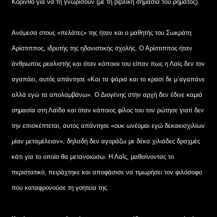
Κόρινθο για να τη γνωρίσουν (με τη βιβλική σημασία του ρήματος).
Ανάμεσα στους «πελάτες» της ήταν και ο μαθητής του Σωκράτη
Αρίστιππος, ιδρυτής της ηδονιστικής σχολής. Ο Αρίστιππος ήταν
άνθρωπος ρεαλιστής και όταν κάποιοι του είπαν πως η Λαϊς δεν τον
αγαπάει, αυτός απάντησε «Και τα ψάρια και το κρασί δε μ΄αγαπάνε
αλλά εγώ τα απολαμβάνω». Ο Διογένης στην αρχή δεν έδινε καμιά
σημασία στη Λαϊδα και όταν κάποιος φίλος του τον ρώτησε γιατί δεν
την επισκέπτεται, αυτός απάντησε «ουκ ωνέομαι εγώ δεκακισχιλίων
μίαν μεταμέλειαν», δηλαδή δεν αγοράζω με δέκα χιλιάδες δραχμές
κάτι για το οποίο θα μετανοιώσω. Η Λαΐς, μαθαίνοντας το
περιστατικό, πειράχτηκε και αποφάσισε να τιμωρήσει τον φιλόσοφο
που καταφρονούσε τη γοητεία της.