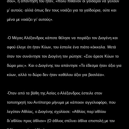
σου», η απάντησή του ήταν, «πολύ πιθανόν οι γάιδαροι να γελούν
μ’ αυτούς· αλλά όπως δεν τους νοιάζει για τα γαϊδούρια, ούτε και
μένα με νοιάζει γι’ αυτούς».
-Ο Μέγας Αλέξανδρος κάποτε θέλησε να πειράξει τον Διογένη και
αφού έλεγε ότι ήταν Κύων, του έστειλε ένα πιάτο κόκκαλα. Μετά
όταν τον συνάντησε τον Διογένη τον ρώτησε: «Σου άρεσε Κύων το
δώρο μου;». Και ο Διογένης του απάντησε «Το έδεσμα ήταν άξιο για
κύων, αλλά το δώρο δεν ήταν καθόλου άξιο για βασιλέα».
-Όταν από τα βάθη της Ασίας ο Αλέξανδρος έστειλε στον
τοποτηρητή του Αντίπατρο μήνυμα με κάποιον αγγελιοφόρο, που
λεγόταν Αθλίας, ο Διογένης σχολίασε: «Αθλίας παρ΄αθλίου
δι΄αθλίου προς άθλιον» (Ο άθλιος στέλνει άθλια επιστολή με τον