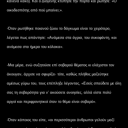
κανένα κακό). Και ο Διογένης κτύπησε την πόρτα και ρώτησε: «Ο
οικοδεσπότης από πού μπαίνει;».
-Όταν ρωτήθηκε ποιανού ζώου το δάγκωμα είναι το χειρότερο,
λέγεται πως απάντησε: «Ανάμεσα στα άγρια, του συκοφάντη, και
ανάμεσα στα ήμερα του κόλακα».
-Μια μέρα, ενώ συζητούσε επί σοβαρού θέματος κι ελάχιστοι τον
άκουγαν, άρχισε να σφυρίζει· τότε, καθώς πλήθος μαζεύτηκε
αμέσως γύρω του, τους επέπληξε λέγοντας, «Εσείς σπεύδετε με όλη
σας τη σοβαρότητα για ν’ ακούσετε ανοησίες, αλλά είστε πολύ
αργοί και περιφρονητικοί όταν το θέμα είναι σοβαρό».
-Όταν κάποιος του είπε, «οι περισσότεροι άνθρωποι γελούν μαζί