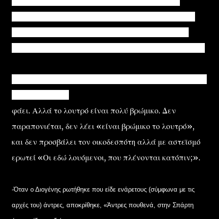
-Ο Διδύμων, οφθαλμίατρος της εποχής εξετάζει το μάτι μιάς
κοπέλας. Ο Διογένης τον βλέπει. Ξέρει ο Διογένης ότι ο Διδύμων
είναι τύπος ερωτίλος, κοινώς γυναικάς. Και του λέει «Πρόσεξε
Διδύμωνα, μήπως εξετάζοντας τον οφθαλμό, πειράξεις την κόρην».
-Είναι ο Διογένης καλεσμένος σε ένα γεύμα και πηγαίνει στο λουτρό
για να πλυνθεί πρίν
φάει. Αλλά το λουτρό είναι πολύ βρώμικο. Δεν
παραπονιέται, δεν λέει «είναι βρώμικο το λουτρό»,
και δεν προσβάλει τον οικοδεσπότη αλλά με αστεϊσμό
ερωτεί «Οι εδώ λουόμενοι, που πλένονται κατόπιν;».
-Όταν ο Διογένης ρωτήθηκε που είδε ενάρετους (σύμφωνα με τις
αρχές του) άντρες, αποκρίθηκε, «Άντρες πουθενά, στην Σπάρτη