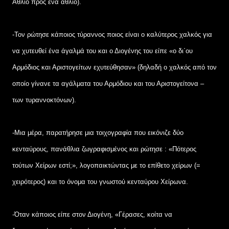
Άθλιο προς ένα άθλιο).
-Τον ρώτησε κάποιος τύραννος ποιος είναι ο καλύτερος χαλκός για
να χυτευθεί ένα άγαλμά του και ο Διογένης του είπε «ο δι΄ου
Αρμόδιος και Αριστογείτων εχυτεύθησαν» (δηλαδή ο χαλκός από τον
οποίο γίνανε τα αγάλματα του Αρμόδιου και του Αριστογείτονα –
των τυραννοκτόνων).
-Μια μέρα, παρατήρησε μια τοιχογραφία που εικόνιζε δύο
κενταύρους, πανάθλια ζωγραφισμένος και ρώτησε : «Πότερος
τούτων Χείρων εστί;», λογοπαικτώντας με το επίθετο χείρων (=
χειρότερος) και το όνομα του γνωστού κενταύρου Χείρωνα.
-Όταν κάποιος είπε στον Διογένη, «Γέρασες, κοίτα να