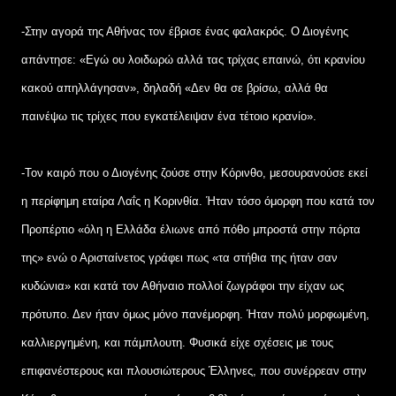
-Στην αγορά της Αθήνας τον έβρισε ένας φαλακρός. Ο Διογένης
απάντησε: «Εγώ ου λοιδωρώ αλλά τας τρίχας επαινώ, ότι κρανίου
κακού απηλλάγησαν», δηλαδή «Δεν θα σε βρίσω, αλλά θα
παινέψω τις τρίχες που εγκατέλειψαν ένα τέτοιο κρανίο».
-Τον καιρό που ο Διογένης ζούσε στην Κόρινθο, μεσουρανούσε εκεί
η περίφημη εταίρα Λαΐς η Κορινθία. Ήταν τόσο όμορφη που κατά τον
Προπέρτιο «όλη η Ελλάδα έλιωνε από πόθο μπροστά στην πόρτα
της» ενώ ο Αρισταίνετος γράφει πως «τα στήθια της ήταν σαν
κυδώνια» και κατά τον Αθήναιο πολλοί ζωγράφοι την είχαν ως
πρότυπο. Δεν ήταν όμως μόνο πανέμορφη. Ήταν πολύ μορφωμένη,
καλλιεργημένη, και πάμπλουτη. Φυσικά είχε σχέσεις με τους
επιφανέστερους και πλουσιώτερους Έλληνες, που συνέρρεαν στην