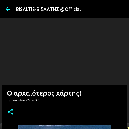
Μετάβαση στ
BISALTIS-ΒΙΣΑΛΤΗΣ @Official
O αρχαιότερος χάρτης!
την
Ιουνίου 26, 2012
ΑΡΧΙΚΗ
YOUTUBE
FACEBOOK
''ΜΑΓΕΜΕ