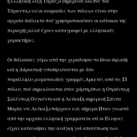
η ελληνική λέξη Τάρας,ο σημερινός κόλπος τού
Τάραντα,ενώ οι ονομασίες των πόλεων είναι στην
αρχαία διάλεκτο πού χρησιμοποιούσαν οι κάτοικοι της
περιοχής,αλλά έχουν καταγραφεί με ελληνικούς
χαρακτήρες.
Οι θάλασσες γύρω από την χερσόνησο-το Ιόνιο δηλαδή
καί η Αδριατική-υποδηλώνονται με δύο
παράλληλες,κυματοειδείς γραμμές.Αρκετές από τις 13
πόλεις πού σημειώνονται στον χάρτη,όπως η Οτράντο,η
Σολέντο,η Ουγκέντο καί η Λεύκα(η σημερινή Σάντα
Μαρία ντι Λεύκα),υπάρχουν εώς σήμερα.Ήταν γνωστό
από την αρχαία ελληνική γραμματεία οτί οι Έλληνες
είχαν κατανοήσει την ανάγκη γιά αποτύπωση των