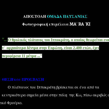
ΑΠΟΣΤΟΛΗ
ΟΜΑΔΑ ΠΑΥΣΑΝΙΑΣ
Φωτογραφική επιμέλεια MA΄ RA ΄KI
''....
Ο θρυλικός πλάτανος του Ιπποκράτη, ο οποίος θεωρείται εν
''ΜΑΓΕΜΕΝΕΣ'' /PROJECT
ΣΧΕΤΙΚΑ/ABOUT
τ' αρχαιότερα δέντρα στην Ευρώπη, είναι 2.400 ετών, έχει
περιφέρεια 11 μέτρα
...''
ΘΕΣΗ και ΠΡΟΣΒΑΣΗ
Ο πλάτανος του Ιπποκράτη βρίσκεται σε ένα από τα
κεντρικότερα σημεία μέσα στην πόλη της Κω, πίσω ακριβώς 
τικό Φρούριο.