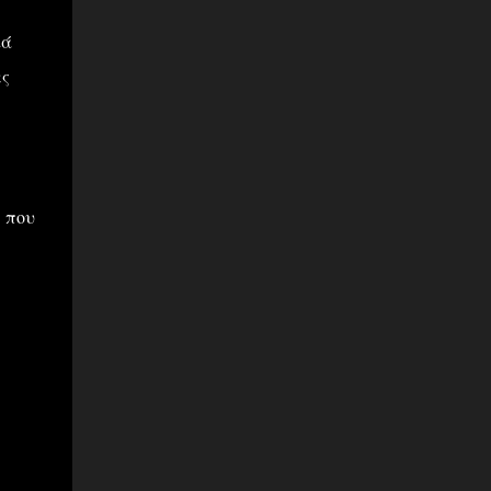
κά
ες
, που