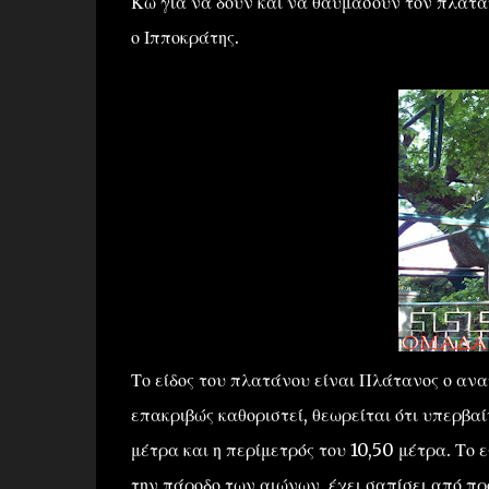
Κω για να δουν και να θαυμάσουν τον πλάτανο
ο Ιπποκράτης.
Το είδος του πλατάνου είναι Πλάτανος ο ανατο
επακριβώς καθοριστεί, θεωρείται ότι υπερβαίν
μέτρα και η περίμετρός του 10,50 μέτρα. Το 
την πάροδο των αιώνων, έχει σαπίσει από π