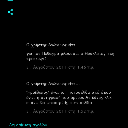
Ο χρήστης Ανώνυμος είπε…
Σ
για τον Πυθαγρα μιλουσαμε ο Ηρακλειτος πως
χ
προεκυψε?
ό
31 Αυγούστου 2011 στις 1:46 π.μ.
λ
ι
Ο χρήστης Ανώνυμος είπε…
α
"Ηράκλειτος" είναι το η ιστοσελίδα από όπου
έγινε η αντιγραφή του άρθρου.Αν κάνεις κλικ
επάνω θα μεταφερθείς στην σελίδα.
31 Αυγούστου 2011 στις 1:52 π.μ.
Δημοσίευση σχολίου