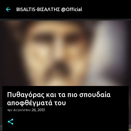
Μετάβαση στ
BISALTIS-ΒΙΣΑΛΤΗΣ @Official
Πυθαγόρας και τα πιο σπουδαία
αποφθέγματά του
την
Αυγούστου 26, 2011
ΑΡΧΙΚΗ
YOUTUBE
FACEBOOK
''ΜΑΓΕΜΕ