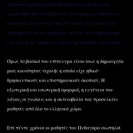
αρμονικά μουσικά διαστήματα και εισήγαγε στη
φιλοσοφία την αντίληψη των δυο κόσμων, νοητού και
αισθητού, εκείνος που πρώτος έψαξε την ουσία των
πραγμάτων στους αριθμούς, εκείνος που δημιούργησε
και γέμισε με νόημα τις λέξεις: φιλοσοφία και κόσμος.
Όμως το βασικό του επίτευγμα είναι ίσως η δημιουργία
μιας κοινότητας-σχολής η οποία είχε ηθικό-
θρησκευτικούς και επιστημονικούς σκοπούς. Η
εξωτερική και εσωτερική ομορφιά, η ευγένεια του
λόγου, οι γνώσεις και η ακτινοβολία του προσελκύει
μαθητές από όλο το ελληνικό χώρο.
Επί πέντε χρόνια οι μαθητές του Πυθαγόρα σιωπηλοί