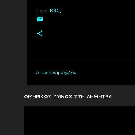
Πηγή
:
BBC
,
Δημοσίευση σχολίου
Σ
χ
ό
ΟΜΗΡΙΚΟΣ ΥΜΝΟΣ ΣΤΗ ΔΗΜΗΤΡΑ
λ
ι
α