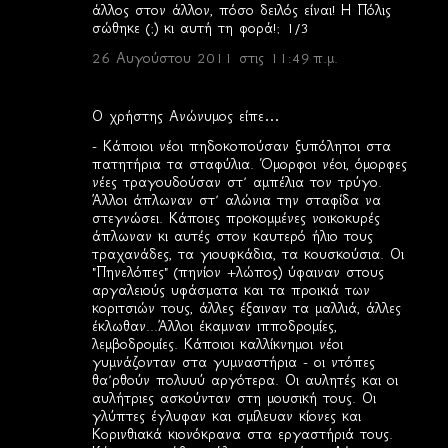
άλλος στον άλλον, πόσο δειλός είναι! Η Πόλις
σώθηκε (;) κι αυτή τη φορά!; 1/3
26 Αυγούστου 2011 στις 11:49 π.μ.
Ο χρήστης Ανώνυμος είπε…
- Κάποιοι νέοι πηδοκοπούσαν ξυπόλητοι στα
πατητήρια τα σταφύλια. Όμορφοι νέοι, όμορφες
νέες τραγουδούσαν στ’ αμπέλια τον τρύγο.
Άλλοι άπλωναν στ’ αλώνια την σταφίδα να
στεγνώσει. Κάποιες προκομμένες νοικοκυρές
άπλωναν κι αυτές στον καυτερό ήλιο τους
τραχανάδες, τα γιουφκάδια, τα κουσκούσια. Οι
"Πηνελόπες" (πηνίον +λώπος) ύφαιναν στους
αργαλειούς υφάσματα και τα προικιά των
κοριτσιών τους, άλλες έξαιναν τα μαλλιά, άλλες
έκλωθαν...Άλλοι έκαμναν ιπποδρομίες,
λεμβοδρομίες. Κάποιοι καλλίκνημοι νέοι
γυμνάζονταν στα γυμναστήρια - οι ντόπες
θα’ρθούν πολυυύ αργότερα. Οι αυλητές και οι
αυλήτριες ασκούνταν στη μουσική τους. Οι
γλύπτες έγλυφαν και σμίλευαν κίονες και
Κορινθιακά κιονόκρανα στα εργαστήριά τους.