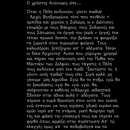
Ο χρήστης Ανώνυμος είπε…
Όταν η Πόλη κινδυνεύει...γίνετε παιδιά!
- Αρχές Βοηδρομιώνα, τότε που πενθούν τ’
αμπέλια και χορεύει η Σαλώμη, κι ο Διόνυσος
ετοιμάζει με τους Βάκχους, τους Σειληνούς και
τους Σάτυρους τα όργιά του (ιερά + έργα), ένα
τέτοιο πρωινό λοιπόν, την βρήκαν να φουρνίζει
τα ζυμωτά στον πυρωμένο φούρνο. Τους
καλωσόρισε, ξεπέζεψαν απ' τ' αλόγατα. Ήσαν
οι δέκα Άρχοντες!. Αυτοί που γύρεψαν χρησμό
και πήραν την απάντηση από την Πυθία του
Μαντείου των Δελφών, πως τάχατες η Πόλη
τους κινδύνευε από ένα παιδί. "Σκοτώστε το, ή
γίνετε εσείς παιδιά" τους είπε. Σιγά καλέ!, μη
γίνουμε ‘μείς λιχούδια. Εγώ θα το πνίξω, εγώ θα
το ξεκοιλιάσω, εγώ θα..εγώ..εγώ. θα,..
σκέφτονταν ο καθένας ενδόμυχα, εκδικητικά.
Έδεσαν στην άδεια αυλή τ' αλόγατα. Τους
πέρασε η κυρά-Φροσύνη στον οντά τον τρανό,
ενώ έσπευσε να τους κεράσει, γλυκό κεράσι και
κρύο νερό απ' τη στάμνα, γιατί θεώρησε τιμή
της και φιλική την επίσκεψή τους και έπρεπε να
φερθεί όπως αρμόζει στην περίπτωση! Απ’ τις
κλαγγές όμως απ’ τα ποδοβολητά και τα