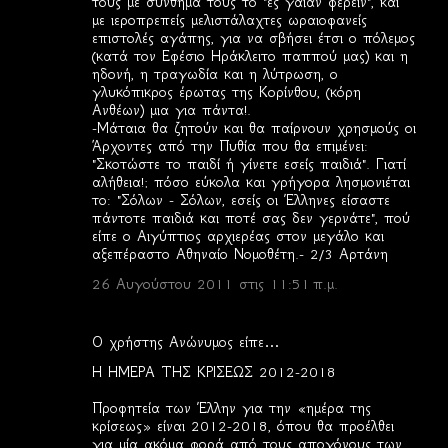
τους με σύνθημα τους το "ες γαίαν φέρειν", και
με ιεροπρεπείς μελιστάλαχτες ωραιοφανείς
επιστολές αγάπης, για να σβήσει έτσι ο πόλεμος
(κατά τον Εφέσιο Ηράκλειτο παππού μας) και η
ηδονή, η τραγωδία και η λύτρωση, ο
γλυκόπικρος έρωτας της Κορίνθου, (κόρη
Ανθέων) μια για πάντα!.
-Μάταια θα ζητούν και θα παίρνουν χρησμούς οι
Άρχοντες από την Πυθία που θα επιμένει:
"Σκοτώστε το παιδί ή γίνετε εσείς παιδιά". Γιατί
αλήθεια!; πόσο εύκολα και γρήγορα λησμονιέται
το: "Σόλων - Σόλων, εσείς οι Έλληνες είσαστε
πάντοτε παιδιά και ποτέ σας δεν γερνάτε", πού
είπε ο Αιγύπτιος αρχιερέας στον μεγάλο και
αξεπέραστο Αθηναίο Νομοθέτη.- 2/3 Αρτάνη
26 Αυγούστου 2011 στις 11:51 π.μ.
Ο χρήστης Ανώνυμος είπε…
Η ΗΜΕΡΑ ΤΗΣ ΚΡΙΣΕΩΣ 2012-2018
Προφητεία των Έλλην για την «ημέρα της
κρίσεως» είναι 2012-2018, όπου θα προέλθει
για μία ακόμα φορά από τους απογόνους των