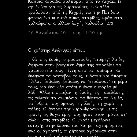
Κάποια καράβια σάλπαραν από το Λέχαιο, κι
αρμένιζαν για τις Συρακούσες, ενώ άλλα
τραβούσαν από τις Κεχριές για την Ποτίδαια
φορτωμένα κι αυτά σύκα, σταφίδες, υφάσματα,
χαλκώματα κι άλλων λογής καλούδια. 2/3
26 Αυγούστου 2011 στις 11:50 π.μ.
Ο χρήστης Ανώνυμος είπε…
- Κάποιες κυρίες, στρουμπουλές "εταίρες", λαϊδες,
άφηναν στην βρεγμένη άμμο της παραλίας τα
χαμαιτυπεία τους - ίχνη από τα τσόκαρα -και
έκλειναν τα ραντεβού τους, μ' όσους και όποιους
ήθελαν, βεβαίως -βεβαίως να "περάσουν" τη μέρα
τους, για ένα κιλό στάρι ή έναν αμφορέα μέ
λάδι. Άλλοι ετοίμαζαν τις θυσίες, τις παρελάσεις,
τις τελετές, τα συμπόσια, τα θέατρα, τα Νεμέα,
τα Ίσθμια, τους ύμνους της Ζωής, τη χαρά της
πόλης. Ο άντρας της κυρά-Φροσύνης, με τις
τρανές τις θυγατέρες τους ήσαν στον τρύγο, στ’
αλώνι, στις σταφίδες. Ο μικρός μεγάλωνε
ευτυχής στην κούνια του και με ταχταρίσματα,
ενώ οι αγορητές, οι ρήτορες αγόρευαν στην
αγορά, συζητούσαν και στις σχολές