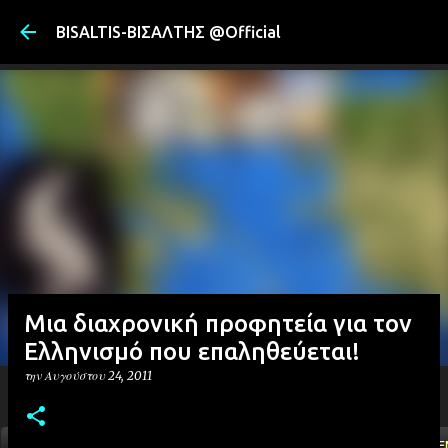
Μετάβαση στ
BISALTIS-ΒΙΣΑΛΤΗΣ @Official
Μια διαχρονική προφητεία για τον
Ελληνισμό που επαληθεύεται!
την
Αυγούστου 24, 2011
ΑΡΧΙΚΗ
YOUTUBE
FACEBOOK
''ΜΑΓΕΜΕ