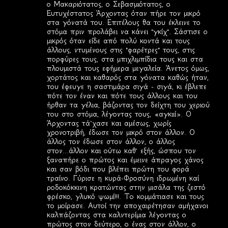
ο Μακαριότατος, ο Σεβασμιότατος, ο
Ευτυχέστατος Άρχοντας όταν πήρε τον μικρό
στα γόνατά του. Επιτέλους θα του έκλεινε το
στόμα πριν προλάβει να κάνει "γκίχ". Σάστισε ο
μικρός όταν είδε από πολύ κοντά και τους
άλλους, ντυμένους στις "φαρέτρες" τους, στις
πορφύρες τους, στα μπιχλιμπίδια τους και στα
πλουμιστά τους εφήμερα μεγαλεία. Άνετος όμως,
χορτάτος και καθαρός στα γόνατα καθώς ήταν,
του έφευγε η σαστιμάρα σιγά - σιγά, κι έβλεπε
πότε τον έναν και πότε τους άλλους και του
ήρθαν τα γέλια, βάζοντας τον δείχτη του χεριού
του στο στόμα, λέγοντας τους, «αγκιιί». Ο
Άρχοντας τά‘χασε και αμέσως, χωρίς
χρονοτριβή, έδωσε τον μικρό στον άλλον. Ο
άλλος τον έδωσε στον άλλον, ο άλλος
στον...άλλον και ούτω καθ' εξής, ώσπου τον
ξαναπήρε ο πρώτος και έμεινε άπραγος χάνος
και σαν βόδι που βλέπει πρώτη του φορά
τραίνο. Γύρισε η κυρά-Φροσύνη ιδρωμένη καί
ροδοκόκκινη κρατώντας στην μισάλα της ζεστό
φρέσκο, γλυκό ψωμί!!!. Το κομμάτιασε και τους
το μοίρασε. Αυτοί την αποχαιρέτησαν αμήχανοι
καλπάζοντας στα καλντερίμια λέγοντας ο
πρώτος στον δεύτερο, ο ένας στον άλλον, ο