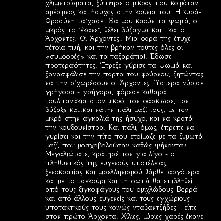
χλιμιντρίσματα, ξύπνησε ο μικρός που κοιμόταν
αμέριμνος και ήσυχος στην κούνια του. Η κυρά-
Φροσύνη τα‘χασε. Θα μου καούν τα ψωμιά, ο
μικρός τα "έκανε", θέλει βύζαγμα και ..και οι
Άρχοντες. Οι Άρχοντες!. Μια φορά της έτυχε
τέτοια τιμή, και την βρήκαν τούτες όλες οι
«συμφορές» και τα ταξαράτια!. Έδωσε
προτεραιότητες. Έτρεξε γύρισε τα ψωμιά και
ξανασφάλισε την πόρτα του φούρνου, ζητώντας
να την σ’χωρέσουν οι Άρχοντες. Ύστερα γύρισε
γρήγορα - γρήγορα, φόρεσε καθαρά
τουλπανάκια στον μικρό, τον φάσκιωσε, τον
βύζαξε και..και νάτην πάλι μαζί τους, με τον
μικρό στην αγκαλιά της ήσυχο, και να κρατά
την κουδουνίστρα. Και πάλι, όμως, έπρεπε να
γυρίσει και την πίτα που ετοίμαζε με τα ζυμωτά
μαζί, που μοσχοβολούσαν καθώς ψήνονταν.
Μεγαλιώτατε, κράτησέ τον για λίγο - ο
πληθυντικός της ευγενούς υποτέλειας,
ξενοκρατίας και μισελληνισμού θάρθει αργότερα
και με το τσεκούρι και τη φωτιά θα επιβληθεί
από τους ξιγκοφάγους του ομιχλώδους Βορρά
και από άλλους ευγενείς και τους εγχώριους
υποτακτικούς τους κοινώς νταβαντζήδες - είπε
στον πρώτο Άρχοντα. Χίλιες, μύριες χαρές έκανε