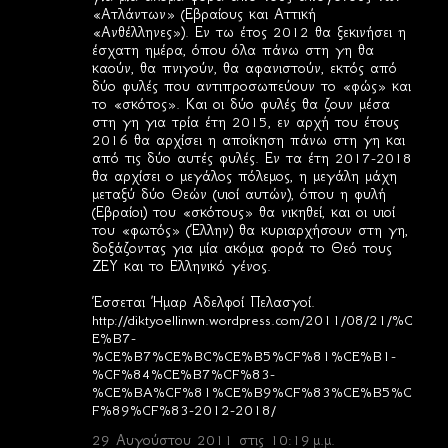
«Ατλάντων» (Εβραίους και Αττική
«Ανθέλληνες»). Εν τω έτος 2012 θα ξεκινήσει η
έσχατη ημέρα, όπου όλα πάνω στη γη θα
καούν, θα πνιγούν, θα αφανιστούν, εκτός από
δύο φυλές που αντιπροσωπεύουν το «φώς» και
το «σκότος». Και οι δύο φυλές θα ζουν μέσα
στη γη για τρία έτη 2015, εν αρχή του έτους
2016 θα αρχίσει η αποίκηση πάνω στη γη και
από τις δύο αυτές φυλές. Εν τα έτη 2017-2018
θα αρχίσει ο μεγάλος πόλεμος, η μεγάλη μάχη
μεταξύ δύο Θεών (υιοί αυτών), όπου η φυλή
(Εβραίοι) του «σκότους» θα νικηθεί, και οι υιοί
του «φωτός» (Έλλην) θα κυριαρχήσουν στη γη,
δοξάζοντας για μία ακόμα φορά το Θεό τους
ΖΕΥ και το Ελληνικό γένος.
Έσσεται Ήμαρ Αδελφοί Πελασγοί.
http://diktyoellinwn.wordpress.com/2011/08/21/%C
E%B7-
%CE%B7%CE%BC%CE%B5%CF%81%CE%B1-
%CF%84%CE%B7%CF%83-
%CE%BA%CF%81%CE%B9%CF%83%CE%B5%C
F%89%CF%83-2012-2018/
29 Αυγούστου 2011 στις 10:19 μ.μ.