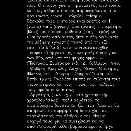
Έρωτας και Ι(ερός), δηλαδή ιερός και Ι(ιώτα) και
έρος. Ο εταίρος γίνεται πραγματικός από έρωτα,
και πως ακόμη ο εταίρος παρακινούμενος από
ιερό έρωτα, ερωτά!. Γνώριζαν επίσης οι
δάσκαλοι πως: ο εταίρος είναι ορατός και Ι
(γιώτα) και Ε (έψιλον). Ορά (βλέπει) την ιερότητα
(Ιώτα) του εταίρου, μαθητού, (παίς + εράν) και
είναι ορατός από αυτόν, διότι η όλη διαδικασία
της μάθησης (γνώσης) περνά από την (Ε)
εποπτεία δήλα-δή από το νεοαναπτυχθέν
πνευματικό όργανο της εσωτερικής όρασης και
των δύο, από «το της ψυχής όμμα». –
(Πλάτωνος, Συμπόσιον εκδ. Ι.Δ. Κολλάρος 1949,
- Φαίδρος, Κρατύλος, Λάχης, Μένων, Θεαίτητος,
Φίληβος εκδ, Πάπυρος - Ομηρικοί Ύμνοι, εκδ.
Εστία 1997). Γνώριζαν επίσης να σέβονται τους
γεροντότερους και τους ‘Ηρωες των πολέμων,
τους τιμούσαν κι αυτούς.
- Αργότερα, (146 μ.χ.χ. μετά χριστιανικής
χρονολογήσεως).. πολύ αργότερα, τα
αιματόβρεχτα δόρατα και ξίφη των Ρωμαίων θα
σπείρουν την συμφορά, τη δυστυχία, τον
περονόσπορο, τον όλεθρο με τον Μόμμιο
αρχηγό τους, για να συνεχίσουν και να
αποτελειώσουν, άλλοι βαρβαρότεροι το έργο