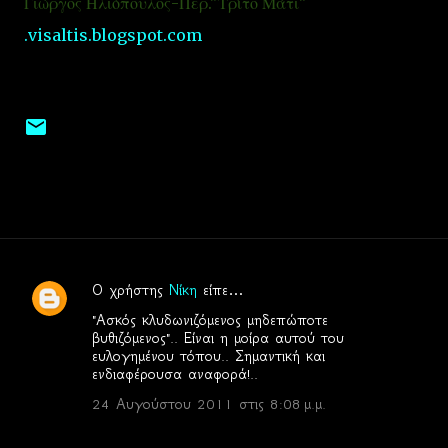
Γιώργος Ηλιόπουλος-Περ."Τρίτο Μάτι"
.visaltis.blogspot.com
Ο χρήστης
Νίκη
είπε…
Σ
"Ασκός κλυδωνιζόμενος μηδεπώποτε
χ
βυθιζόμενος".. Είναι η μοίρα αυτού του
ευλογημένου τόπου.. Σημαντική και
ό
ενδιαφέρουσα αναφορά!..
λ
24 Αυγούστου 2011 στις 8:08 μ.μ.
ι
α