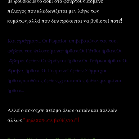
με φουσκωμένο ασκί στο φουρτουνιασμένο
πέλαγος,που κλυδωνίζεται μεν λόγω των
κυμάτων,αλλά που δεν πρόκειται να βυθιστεί ποτέ!
Και πράγματι.. Οι Ρωμαίοι-επιβεβαιώνοντας τους
φόβους του Φιλοποίμενα-ήρθαν.Οι Γότθοι ήρθαν.Οι
Άβαροι ήρθαν.Οι Φράγκοι ήρθαν.Οι Τούρκοι ήρθαν.Οι
Άραβες ήρθαν. Οι Γερμανοί ήρθαν.Σύμμαχοι
ήρθαν,προδότες ήρθαν,χρεωκοπίες ήρθαν,μνημόνια
ήρθαν...
Αλλά ο ασκός,σε πείσμα όλων αυτών και πολλών
άλλων,
"μηδεποπωτε βυθίζεται"!