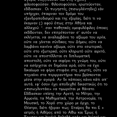
φιλοσοφούσαν. Φιλοσοφούσαν, ερωτεύονταν,
εδίδασκαν.. Οι πυγηστές, (πισωγλέντηδες) εάν
υπήρχαν, έπαιρναν τον δρόμο του
εξανδραποδισμού και της εξορίας, διότι τι να
έκαμναν (;) αφού όπως στην Αθήνα και
αλλαχού: "...σαν παθητικός ομοφυλόφιλος όποιος
εκδίδονταν, δεν επιτρέπονταν σ’ αυτόν να
εκλέγεται, να αναλαμβάνει το αξίωμα του ιερέα,
ούτε να γίνεται σύνδικος του Δήμου, ούτε να
λαμβάνει κανένα αξίωμα, ούτε στο εσωτερικό,
ούτε στο εξωτερικό, ούτε κληρωτό ούτε αιρετό,
ούτε να αποστέλλεται σε διπλωματική
αποστολή, ούτε να εκφέρει τη γνώμη του, ούτε
να εισέρχεται σε δημόσια ιερά, ούτε να έχει
δικαίωμα να φέρει στεφάνι στις γιορτές, ούτε να
πηγαίνει στα περιρραντήρια που βρίσκονται
μέσα στην αγορά. Αν δε κάποιος κάνει κάτι απ’
αυτά, εφ’ όσον έχει αποδεχθεί δικαστικώς ότι το
«πισωγλεντάει» να τιμωρείται με θάνατο.
Εδίδασκαν επίσης την Αρετή, το Μέτρο, την
Αρμονία, τα Μαθηματικά, την Αστρονομία, τη
Μουσική, το Χορό στο χώρο με όρχο, το
Θέατρο, διότι ήξεραν πως: Εταίρος θα πει Ε +
ιατρός ή Αιθέρος από το Αίθω και Έρως ή