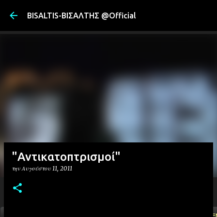
Μετάβαση στ
BISALTIS-ΒΙΣΑΛΤΗΣ @Official
"Αντικατοπτρισμοί"
την
Αυγούστου 11, 2011
ΑΡΧΙΚΗ
YOUTUBE
FACEBOOK
''ΜΑΓΕΜΕ