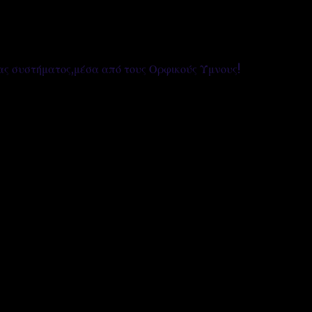
ας συστήματος,μέσα από τους Ορφικούς Ύμνους!
''ΜΑΓΕΜΕΝΕΣ'' /PROJECT
ΣΧΕΤΙΚΑ/ABOUT