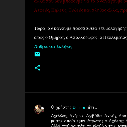
άλλα που δεν μπορούμε να τα αναγάγουμε σε 
Ατρεύς, Πηλεύς, Τυδεύς και πλήθος άλλα, πρ
Τώρα, αν κάνουμε προσπάθεια ετυμολόγησής 
όπως ο Όμηρος, ο Απολλόδωρος, ο Πτολεμαίος 
Άρθρα και Σκέψεις
Ο χρήστης
Dimitris
είπε…
Σ
Αχελώος, Αχέρων, Αχιβάδα, Αχινός, Άραχ
χ
με την οποία έγινε άτρωτος ο Αχιλέας; 
Αλλά πού να πάει το κλούβιο των φοιν
ό