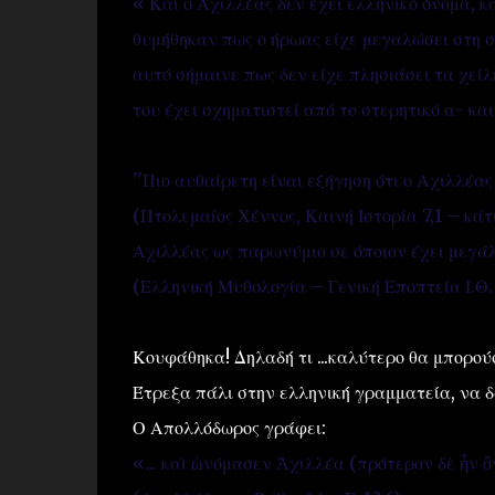
« Και ο Αχιλλέας δεν έχει ελληνικό όνομα, κ
θυμήθηκαν πως ο ήρωας είχε μεγαλώσει στη σ
αυτό σήμαινε πως δεν είχε πλησιάσει τα χείλ
του έχει σχηματιστεί από το στερητικό α- και
''Πιο αυθαίρετη είναι εξήγηση ότι ο Αχιλλέας
(Πτολεμαίος Χέννος, Καινή Ιστορία 7,1 – κάτ
Αχιλλέας ως παρωνύμιο σε όποιον έχει μεγάλα
(Ελληνική Μυθολογία – Γενική Εποπτεία Ι.Θ.
Κουφάθηκα! Δηλαδή τι ...καλύτερο θα μπορούσ
Έτρεξα πάλι στην ελληνική γραμματεία, να δώ 
Ο Απολλόδωρος γράφει:
«... καὶ ὠνόμασεν Ἀχιλλέα (πρότερον δὲ ἦν 