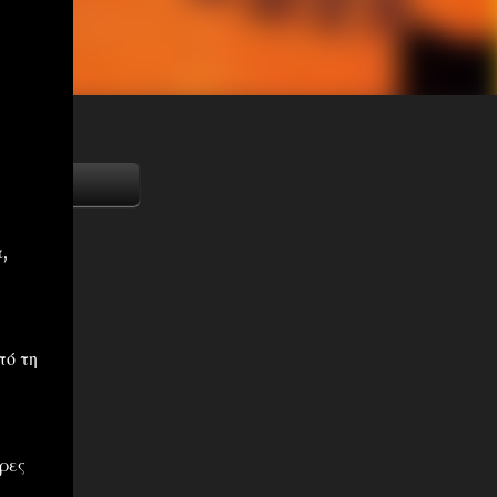
,
πό τη
ρες