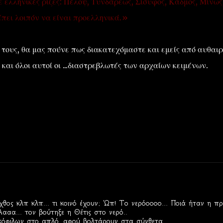
ελληνικές ρίζες: Πέλοψ, Τυνδάρεως, Σίσυφος, Κάδμος, Μίνως
έπει λοιπόν να είναι προελληνικά.»
τους, θα μας πούνε πως διακατεχόμαστε και εμείς από αυθαι
και όλοι αυτοί οι ...διαστρεβλωτές των αρχαίων κειμένων.
θος κλπ κλπ... τι κοινό έχουν; Ώπ! Το νερόοοοο... Ποιά ήταν η π
Αααα... τον βούτηξε η Θέτις στο νερό..
ικόφιλων στο απλό, αφού βολτάρουν στα σύνθετα..