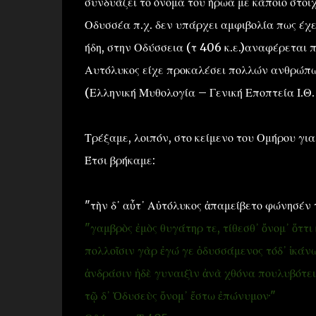
συνδυάζει το όνομα του ήρωα με κάποιο στοιχε
Οδυσσέα π.χ. δεν υπάρχει αμφιβολία πως έχε
ήδη, στην Οδύσσεια (τ 406 κ.ε.)αναφέρεται π
Αυτόλυκος είχε προκαλέσει πολλών ανθρώπων
(Ελληνική Μυθολογία – Γενική Εποπτεία Ι.Θ.
Τρέξαμε, λοιπόν, στο κείμενο του Ομήρου για
Έτσι βρήκαμε:
"τὴν δ᾽ αὖτ᾽ Αὐτόλυκος ἀπαμείβετο φώνησέν 
"γαμβρὸς ἐμὸς θυγάτηρ τε, τίθεσθ᾽ ὄνομ᾽ ὅττι 
πολλοῖσιν γὰρ ἐγώ γε ὀδυσσάμενος τόδ᾽ ἱκάνω
ἀνδράσιν ἠδὲ γυναιξὶν ἀνὰ χθόνα πουλυβότει
τῷ δ᾽ Ὀδυσεὺς ὄνομ᾽ ἔστω ἐπώνυμον·"