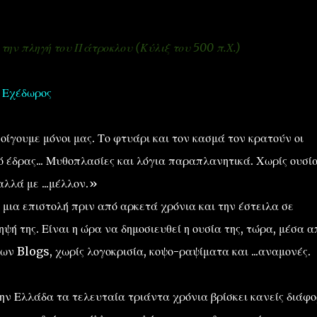
 την πληγή του Πάτροκλου (Κύλιξ του 500 π.Χ.)
ς Εχέδωρος
''ΜΑΓΕΜΕΝΕΣ'' /PROJECT
ΣΧΕΤΙΚΑ/ABOUT
οίγουμε μόνοι μας. Το φτυάρι και τον κασμά τον κρατούν οι
 έδρας... Μυθοπλασίες και λόγια παραπλανητικά. Χωρίς ουσία
αλλά με ...μέλλον.»
ι μια επιστολή πριν από αρκετά χρόνια και την έστειλα σε
ψή της. Είναι η ώρα να δημοσιευθεί η ουσία της, τώρα, μέσα α
ων Blogs, χωρίς λογοκρισία, κοψο-ραψίματα και ...αναμονές.
ην Ελλάδα τα τελευταία τριάντα χρόνια βρίσκει κανείς διάφο