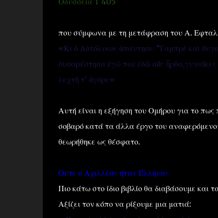
Οδύσσεια Τ 405
που σύμφωνα με τη μετάφραση του Α. Εφταλι
«Κι ὁ Αὐτόλυκος ἀπάντησε· “Γαμπρὲ καὶ θυγα
δυσαρέστησα ἐγὼ ποὺ ἐδῶ σᾶς ἦρθα,γυναῖκες κ
λεχτῆ τ' ἀγόρι·»
Αυτή είναι η εξήγηση του Ομήρου για το πως
σοβαρό κατά τα άλλα έργο του αναφερόμενου
θεωρήθηκε ως θέσφατο.
Ούτε ο Αχιλλέας ήταν Έλληνας
Πιο κάτω στο ίδιο βιβλίο θα διαβάσουμε και τ
Αξίζει τον κόπο να ρίξουμε μια ματιά: