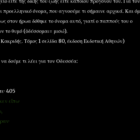
ίο είτε της δικής του ζωής είτε κάποιου προγόνου του. Για τον
ι προελληνικό όνομα, που αγνοούμε τι σήμαινε αρχικά. Και όμ
ως στον ήρωα δόθηκε το όνομα αυτό, γιατί ο παππούς του ο
 το θυμό (ὀδύσσομαι= μισώ).
 Κακριδής. Τόμος 1 σελίδα 80, έκδοση Εκδοτική Αθηνών)
 να δούμε τι λέει για τον Οδυσσέα:
τε· 405
κεν εἴπω·
,
ραν·