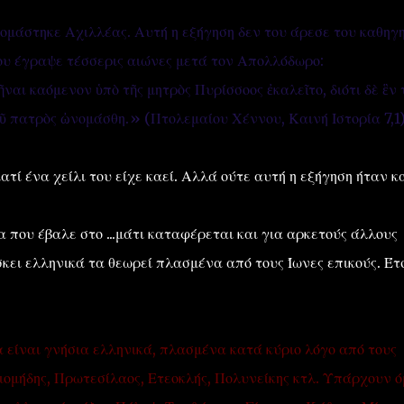
ονομάστηκε Αχιλλέας. Αυτή η εξήγηση δεν του άρεσε του καθηγη
ου έγραψε τέσσερις αιώνες μετά τον Απολλόδωρο:
ναι καόμενον ὑπὸ τῆς μητρὸς Πυρίσσοος ἐκαλεῖτο, διότι δὲ ἓν
ῦ πατρὸς ὠνομάσθη.» (Πτολεμαίου Χέννου, Καινή Ιστορία 7,1
τί ένα χείλι του είχε καεί. Αλλά ούτε αυτή η εξήγηση ήταν κ
 που έβαλε στο ...μάτι καταφέρεται και για αρκετούς άλλους
κει ελληνικά τα θεωρεί πλασμένα από τους Ίωνες επικούς. Έτ
είναι γνήσια ελληνικά, πλασμένα κατά κύριο λόγο από τους
ιομήδης, Πρωτεσίλαος, Ετεοκλής, Πολυνείκης κτλ. Υπάρχουν 