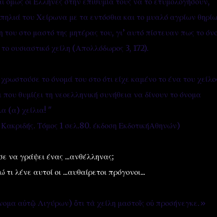
αι όμως οι Έλληνες στην επιθυμία τους να το ετυμολογήσουν,
πηλιά του Χείρωνα με τα εντόσθια και το μυαλό αγρίων θηρίω
η του στο μαστό της μητέρας του, γι’ αυτό πίστευαν πως το όν
 το ουσιαστικό χείλη (Απολλόδωρος 3, 172).
 χρωστούσε το όνομά του στο ότι είχε καμένο το ένα του χείλο
ι που θυμίζει τη νεοελληνική συνήθεια να δίνουν το όνομα
 (α) χείλια! "
 Κακριδής. Τόμος 1 σελ.80. έκδοση ΕκδοτικήΑθηνών)
ε να γράψει ένας ...ανθέλληνας;
τι λένε αυτοί οι ...αυθαίρετοι πρόγονοι...
ὄνομα αὐτῷ Λιγύρων) ὅτι τὰ χείλη μαστοῖς οὐ προσήνεγκε.»