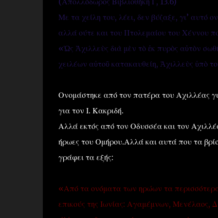
(Απολλόδωρος Βιβλιοθήκη Γ, 13.6)
Με τα χείλη του, λέει, δεν βύζαξε, γι’ αυτό 
αλλά ούτε και του Πτολεμαίου του Χέννου π
«Ὡς Ἀχιλλεὺς διὰ μὲν τὸ ἐκ πυρὸς αὐτὸν σωθῆ
χειλέων αὐτοῦ κατακαυθείη, Ἀχιλλεὺς ὑπὸ το
Ονομάστηκε από τον πατέρα του Αχιλλέας για
για τον Ι. Κακριδή.
Αλλά εκτός από τον Οδυσσέα και τον Αχιλλέα
ήρωες του Ομήρου.Αλλά και αυτά που τα βρίσ
γράφει τα εξής:
«Από τα ονόματα των ηρώων τα περισσότερα 
επικούς της Ιωνίας: Αγαμέμνων, Μενέλαος, Δ