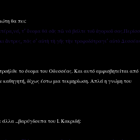
ώτη θα πει:
τέρα,νά, τ' ὄνομα θὰ σᾶς πῶ νὰ βάλτε τοῦ ἀγοριοῦ σας.Περίσσ
ι ἄντρες, πὰς σ' αὐτὴ τὴ γῆς τὴν τροφοδότρα·γι' αὐτὸ Δυσσέα
 προήλθε το όνομα του Οδυσσέας. Και αυτό αμφισβητείται από
 καθηγητή, δίχως έστω μια τεκμηρίωση. Απλά η γνώμη του
α άλλα ...βαρύγδουπα του Ι. Κακριδή: