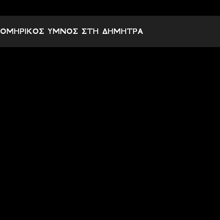
Σ
χ
ΟΜΗΡΙΚΟΣ ΥΜΝΟΣ ΣΤΗ ΔΗΜΗΤΡΑ
ό
λ
ι
α