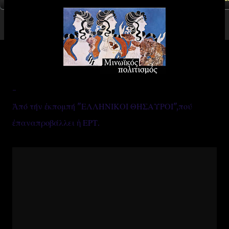
-
Ἀπό τήν ἐκπομπή "ΕΛΛΗΝΙΚΟΙ ΘΗΣΑΥΡΟΙ",πού
ἐπαναπροβάλλει ἡ ΕΡΤ.