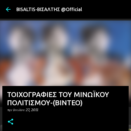
Μετάβαση στ
BISALTIS-ΒΙΣΑΛΤΗΣ @Official
ΤΟΙΧΟΓΡΑΦΙΕΣ ΤΟΥ ΜΙΝΩΪΚΟΥ
ΠΟΛΙΤΙΣΜΟΥ-(ΒΙΝΤΕΟ)
την
Ιουλίου 27, 2011
ΑΡΧΙΚΗ
YOUTUBE
FACEBOOK
''ΜΑΓΕΜΕ